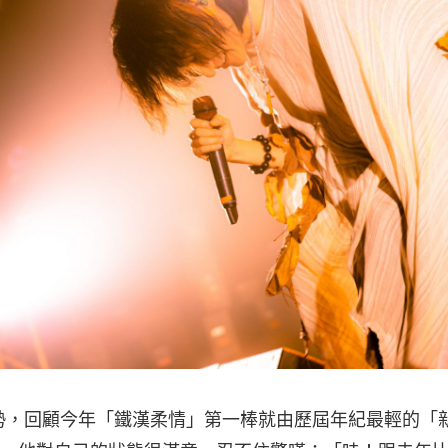
勢，回顧今年「鐵漢柔情」第一棒就由歷屆年紀最輕的「