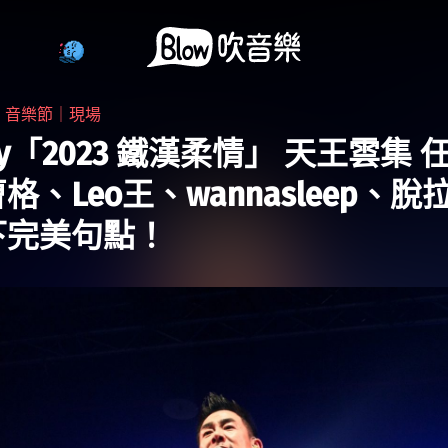
・
音樂節｜現場
acy「2023 鐵漢柔情」 天王雲集 
格、Leo王、wannasleep、脫
下完美句點！