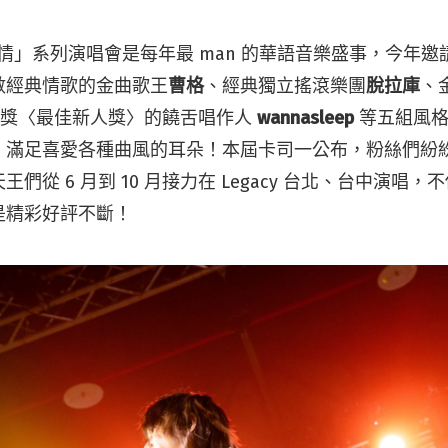
鐵漢柔情」系列演唱會是每年最 man 的華語音樂盛事，今年
數經典情歌的金曲歌王
曹格
、經典獨立搖滾樂團
脫拉庫
、
音獎〈最佳新人獎〉的饒舌唱作人
wannasleep
等五組風
，滿足喜愛各種曲風的耳朵！本屆卡司一公布，粉絲們紛
們從 6 月到 10 月接力在 Legacy 台北、台中演唱
是精彩好評不斷！