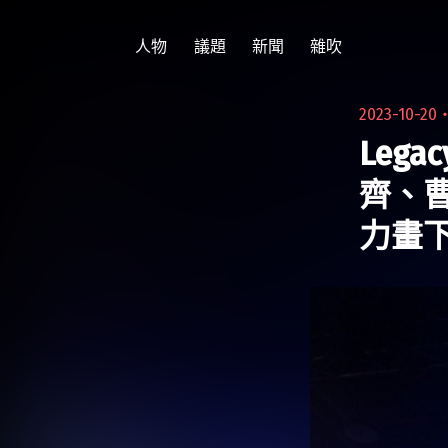
跳
至
人物
議題
新聞
雜吹
主
要
2023-10-20
內
Leg
容
齊、曹
力畫