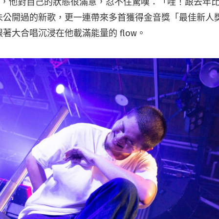
唱，他對自己的狀態很滿意，忍不住驚嘆：「哇！跟去年
未公開過的新歌，更一連帶來多首獲得金音獎「最佳新人
著大合唱沉浸在他載滿能量的 flow。