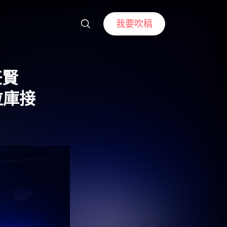
我要吹稿
任賢
拉庫接