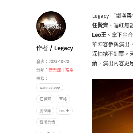
Legacy 「
任賢齊
、唱紅無
Leo王
、拿下金
華陣容參與演出
作者 /
Legacy
深怕搶不到票。天王
發表：2023-10-20
績，演出內容更
分類：
音樂節｜現場
標籤：
wannasleep
任賢齊
曹格
脫拉庫
Leo王
鐵漢柔情