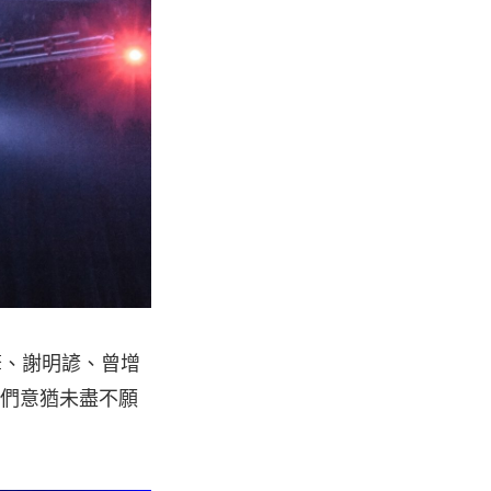
擎、謝明諺、曾增
眾們意猶未盡不願