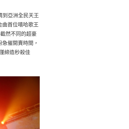
邀請到亞洲全民天王
金曲首位嘻哈歌王
格截然不同的超豪
紛急催開賣時間，
，不僅締造秒殺佳