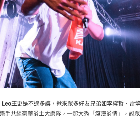
」
Leo王
更是不遑多讓，揪來眾多好友兄弟如李權哲、雷
擔任樂手共組豪華爵士大樂隊，一起大秀「癡漢爵情」，觀