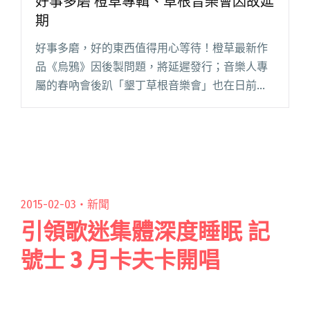
好事多磨 橙草專輯、草根音樂會因故延
期
好事多磨，好的東西值得用心等待！橙草最新作
品《烏鴉》因後製問題，將延遲發行；音樂人專
屬的春吶會後趴「墾丁草根音樂會」也在日前宣
布，活動因故延後舉行。 睽違七年，橙草終於帶
來了全新專輯《烏鴉》，但是他們昨日卻即時公
告，作品在混音後製的過程中，閱讀全文 "好事
多磨 橙草專輯、草根音樂會因故延期"
2015-02-03・
新聞
引領歌迷集體深度睡眠 記
號士 3 月卡夫卡開唱