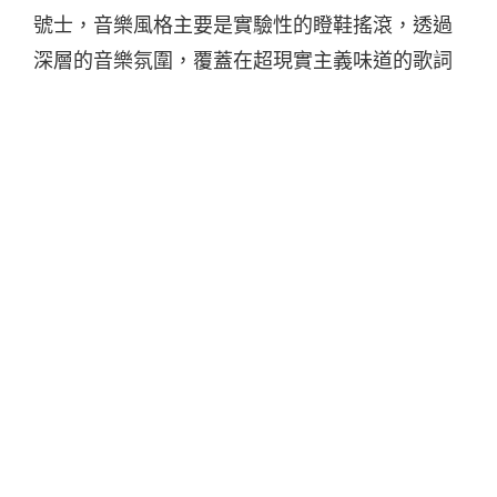
號士，音樂風格主要是實驗性的瞪鞋搖滾，透過
深層的音樂氛圍，覆蓋在超現實主義味道的歌詞
間，企圖在我們居住的喧嘩城市中，竊取一些寧
靜，註下專屬自己的記號。
在入睡之前
日期：2015/03/01(日)
時間：20:00
場地：海邊的卡夫卡 (台北市羅斯福路三段244巷
2號2樓)
購票網址：
http://www.indievox.com/kafka/event-
post/16119