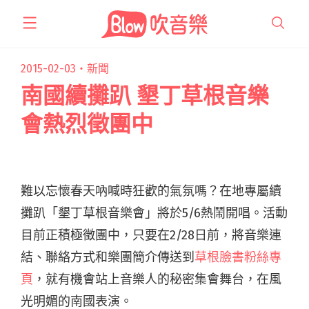
跳
至
主
要
2015-02-03・
新聞
內
南國續攤趴 墾丁草根音樂
容
會熱烈徵團中
難以忘懷春天吶喊時狂歡的氣氛嗎？在地專屬續
攤趴「墾丁草根音樂會」將於5/6熱鬧開唱。活動
目前正積極徵團中，只要在2/28日前，將音樂連
結、聯絡方式和樂團簡介傳送到
草根臉書粉絲專
頁
，就有機會站上音樂人的秘密集會舞台，在風
光明媚的南國表演。