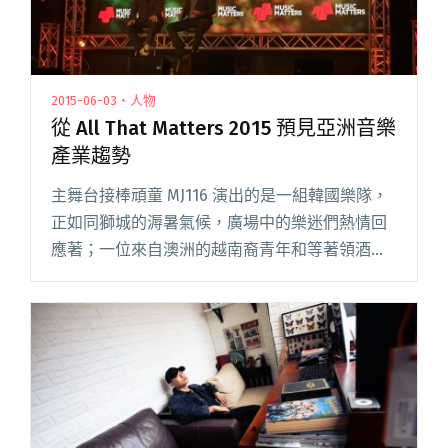
2015-06-03・人物
從 All That Matters 2015 預見亞洲音樂
產業趨勢
主舞台接棒頑童 MJ116 演出的是一組韓國樂隊，
正如同獅城的溽暑氣候，廣場中的樂迷們熱情回
應著；一位來自澳洲的越南裔青年和等著領酒的
我攀談：「你是如何進入音樂產業的？有多久
了？」仍在學的他與朋友經營的小廠牌才剛起
步，並未簽下任何樂團，言談閱讀全文 "從 All
That Matters 2015 預見亞洲音樂產業趨勢"