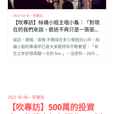
2025-02-14・吹專訪
【吹專訪】絲襪小姐主唱小龜：「對現
在的我們來說，歌迷不再只是一張張曾
經看過的臉，而是一個個認識很久的朋
採訪、撰稿／吳翛 不曉得在多少樂迷的心中，絲
友。」
襪小姐的專場早已是大家期待到不敢奢望，「有
生之年好想再聽一次的 live 」。沒想到，2025 新
的一年開始就有好消息：樂團無預警公告了 2 月
15 日SUB LIVE 的演出訊息。 死忠到如多閱讀全
文 "【吹專訪】絲襪小姐主唱小龜：「對現在的
我們來說，歌迷不再只是一張張曾經看過的臉，
而是一個個認識很久的朋友。」"
2023-10-06・
吹專訪
【吹專訪】500萬的投資