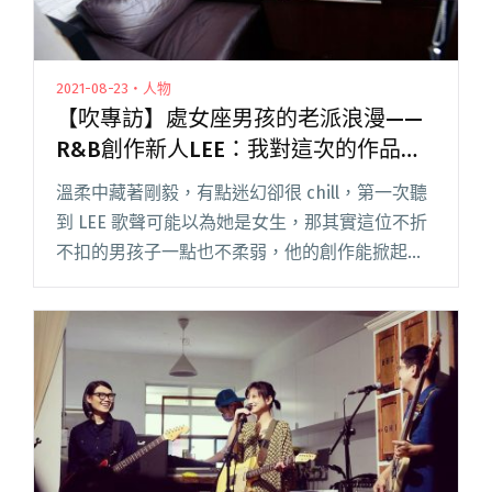
2021-08-23・人物
【吹專訪】處女座男孩的老派浪漫——
R&B創作新人LEE：我對這次的作品毫
無疑慮
溫柔中藏著剛毅，有點迷幻卻很 chill，第一次聽
到 LEE 歌聲可能以為她是女生，那其實這位不折
不扣的男孩子一點也不柔弱，他的創作能掀起炫
風，連 ØZI、瘦子、孫盛希皆驚艷推薦。 繼 2020
年發行的首張 EP《DARK SOUL》後，閱讀全文
"【吹專訪】處女座男孩的老派浪漫——R&B創作
新人LEE：我對這次的作品毫無疑慮"