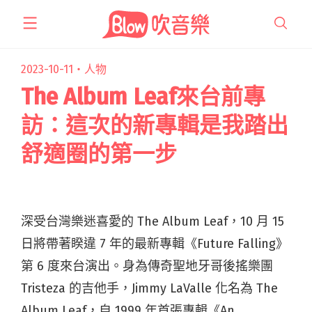
跳
至
主
要
2023-10-11・
人物
內
The Album Leaf來台前專
容
訪：這次的新專輯是我踏出
舒適圈的第一步
深受台灣樂迷喜愛的 The Album Leaf，10 月 15
日將帶著睽違 7 年的最新專輯《Future Falling》
第 6 度來台演出。身為傳奇聖地牙哥後搖樂團
Tristeza 的吉他手，Jimmy LaValle 化名為 The
Album Leaf，自 1999 年首張專輯《An