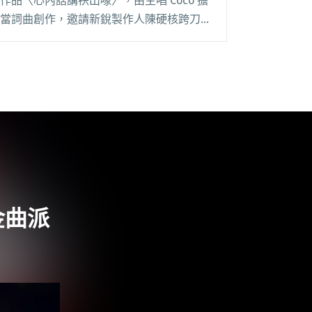
作品〈心內話講袂出喙〉，由主唱 Coco 擔
當詞曲創作，邀請新銳製作人陳硬核跨刀製
作，樂團跳脫「緩緩」的風格，首次挑戰快
版的舞曲速度，並加入小喇叭做為編曲亮
點。 緩緩 Huan Huan 也於閱讀全文 "緩緩
發表最新台語單曲〈心內話講袂出喙〉 金
曲製作人陳硬核、爵士才女梁軒驚喜跨刀"
金曲派