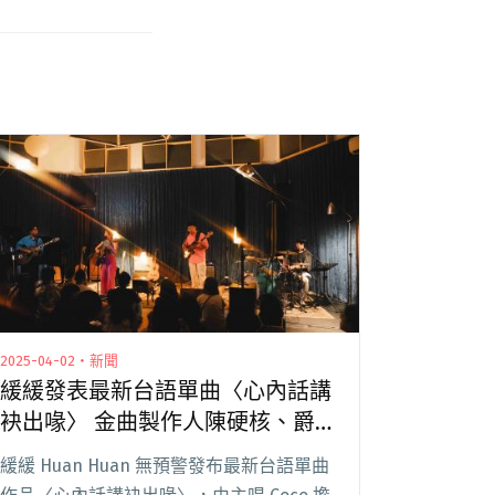
2025-04-02・新聞
緩緩發表最新台語單曲〈心內話講
袂出喙〉 金曲製作人陳硬核、爵
士才女梁軒驚喜跨刀
緩緩 Huan Huan 無預警發布最新台語單曲