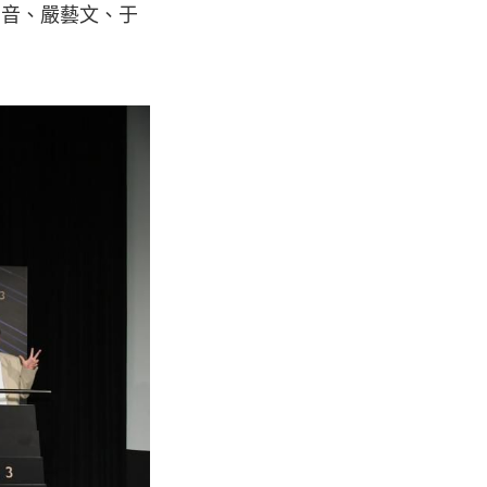
潤音、嚴藝文、于