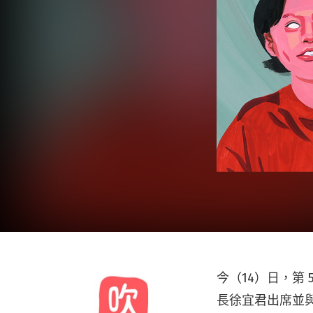
今（14）日，第
長徐宜君出席並