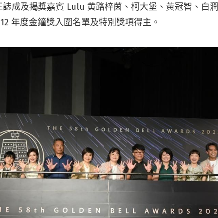
誌成及揭獎嘉賓 Lulu 黄路梓茵、柯大堡、黃冠智、白
112 年度金鐘獎入圍名單及特別獎項得主。