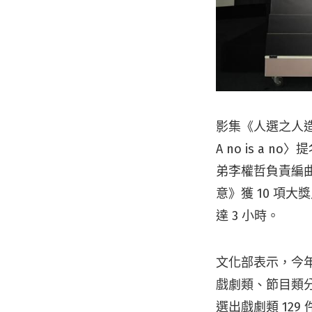
影集《人選之人造
A no is a
弟李權哲負責編
意》獲 10 項大
達 3 小時。
文化部表示，今年金
戲劇類、節目類
選出戲劇類 129