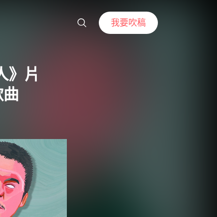
我要吹稿
人》片
歌曲