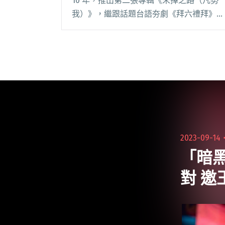
10 年，推出第二張專輯《未擇之路（凡勢
我）》，繼跟話題台語夯劇《拜六禮拜》合
作的 4 首先行曲之後，打鐵趁熱推出專輯
核心歌曲〈凡勢〉的 MV，劇情以現今與昔
日的對望凝視為核心概念，提醒自己這一閱
讀全文 "Theseus忒修斯新歌〈凡勢〉MV邀
何諭函、蘇皓兒擔任女主角 9/20舉辦專場"
2023-09-14
「暗
對 