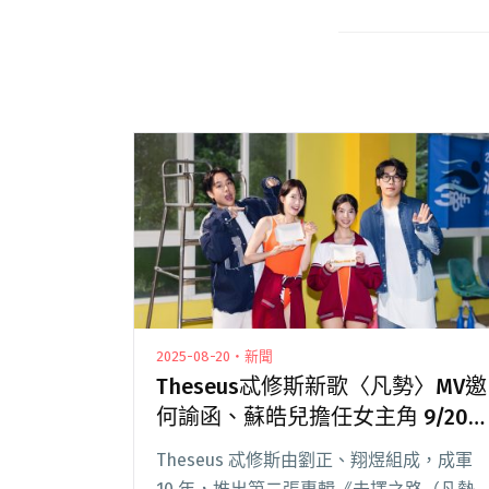
2025-08-20・新聞
Theseus忒修斯新歌〈凡勢〉MV邀
何諭函、蘇皓兒擔任女主角 9/20
舉辦專場
Theseus 忒修斯由劉正、翔煜組成，成軍