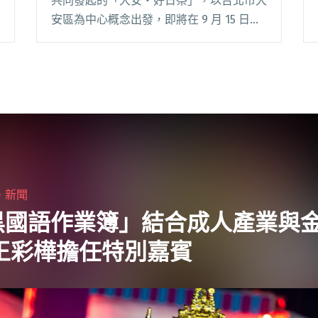
共同發起的「大安‧好日祭」，以台北市大
安區為中心概念出發，即將在 9 月 15 日登
場。 不僅邀請多組音樂藝術團體輪番上
陣，還請到「紅鼻子馬戲團」帶來兒童雜技
體驗，甚至還有推廣永續精神的盆栽認養活
動，閱讀全文 "大安區的音樂祭「大安‧好
日祭」9/15登場！爵犬、紅鼻子馬戲團等多
組跨國音樂人登台演出"
・
新聞
黑國語作業簿」結合成人產業與
邀王彩樺擔任特別嘉賓