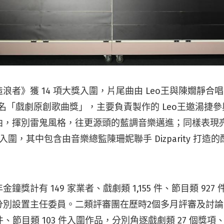
浪者》獲 14 項大獎入圍，片尾曲由 Leo王與陳嫺靜合
 no〉提名「戲劇原創歌曲獎」，主要負責製作的 Leo王邀湯
曲，揮別雷鬼風格，往更源頭的藍調音樂邁進；同樣表現
獎入圍，其中包含由音樂總監陳珊妮聯手 Dizparity 打
鐘獎計有 149 家業者、戲劇類 1,155 件、節目類 92
分別設置主任委員。二類評審團在歷時2個多月評審及討
 件、節目類 103 件入圍作品，分別角逐戲劇類 27 個獎項、