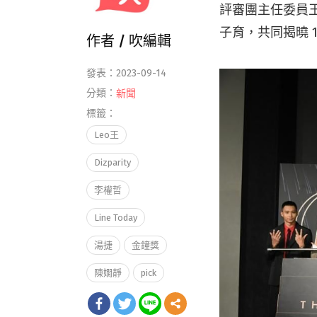
評審團主任委員王
子育，共同揭曉 
作者 /
吹編輯
發表：2023-09-14
分類：
新聞
標籤：
Leo王
Dizparity
李權哲
Line Today
湯捷
金鐘獎
陳嫺靜
pick