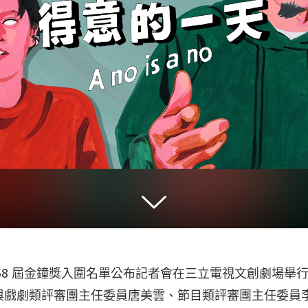
 58 屆金鐘獎入圍名單公布記者會在三立電視文創劇場舉
與戲劇類評審團主任委員唐美雲、節目類評審團主任委員