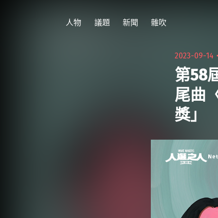
跳
至
人物
議題
新聞
雜吹
主
要
2023-09-14
內
第58
容
尾曲
獎」