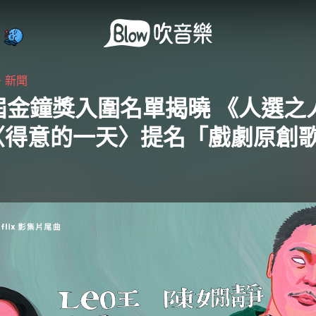
・
新聞
屆金鐘獎入圍名單揭曉 《人選之
〈得意的一天〉提名「戲劇原創