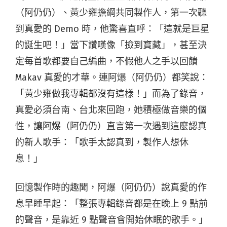
（阿仍仍）、黃少雍擔綱共同製作人，第一次聽
到真愛的 Demo 時，他驚喜直呼：「這就是巨星
的誕生吧！」當下讚嘆像「撿到寶藏」，甚至決
定每首歌都要自己編曲，不假他人之手以回饋
Makav 真愛的才華。連阿爆（阿仍仍）都笑說：
「黃少雍做我專輯都沒有這樣！」而為了錄音，
真愛必須台南、台北來回跑，她積極做音樂的個
性，讓阿爆（阿仍仍）直言第一次遇到這麼認真
的新人歌手：「歌手太認真到，製作人想休
息！」
回憶製作時的趣聞，阿爆（阿仍仍）說真愛的作
息早睡早起：「整張專輯錄音都是在晚上 9 點前
的聲音，是靠近 9 點聲音會開始休眠的歌手。」