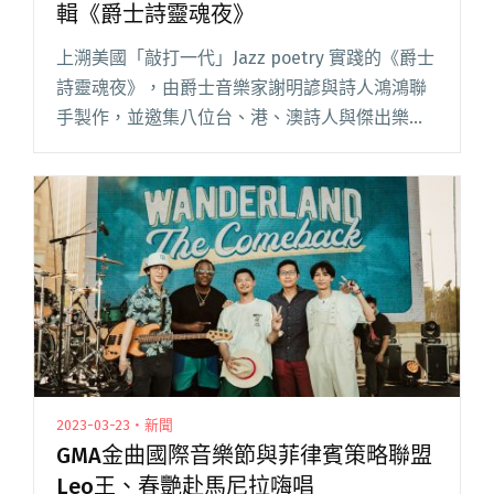
輯《爵士詩靈魂夜》
上溯美國「敲打一代」Jazz poetry 實踐的《爵士
詩靈魂夜》，由爵士音樂家謝明諺與詩人鴻鴻聯
手製作，並邀集八位台、港、澳詩人與傑出樂手
共同參與，帶來台灣第一張爵士詩專輯，讓詩人
讀詩和爵士樂迸出火花。 最初，謝明諺以詩作為
基礎，與詩人、閱讀全文 "鴻鴻、謝明諺領軍 台
灣第一張爵士詩專輯《爵士詩靈魂夜》"
2023-03-23・新聞
GMA金曲國際音樂節與菲律賓策略聯盟
Leo王、春艷赴馬尼拉嗨唱