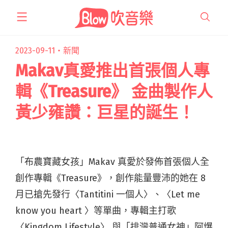
跳
至
主
要
2023-09-11・
新聞
內
Makav真愛推出首張個人專
容
輯《Treasure》 金曲製作人
黃少雍讚：巨星的誕生！
「布農寶藏女孩」Makav 真愛於發佈首張個人全
創作專輯《Treasure》，創作能量豐沛的她在 8
月已搶先發行〈Tantitini 一個人〉、〈Let me
know you heart 〉等單曲，專輯主打歌
〈Kingdom Lifestyle〉 與「排灣普通女神」阿爆