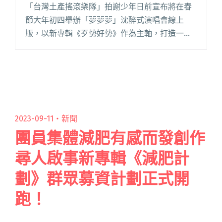
四處作夢
「台灣土產搖滾樂隊」拍謝少年日前宣布將在春
節大年初四舉辦「夢夢夢」沈醉式演唱會線上
版，以新專輯《歹勢好勢》作為主軸，打造一場
「清醒夢」、「踅神夢」、「落眠夢」三種夢境
的線上 Live 體驗。消息一出獲得不少歌迷熱情支
持，更開心表示，終於有機閱讀全文 "拍謝少年
公布「夢夢夢」演出嘉賓 攜濁水溪公社小柯、
Tizzy Bac惠婷、余佩真四處作夢"
2023-09-11・
新聞
團員集體減肥有感而發創作
尋人啟事新專輯《減肥計
劃》群眾募資計劃正式開
跑！