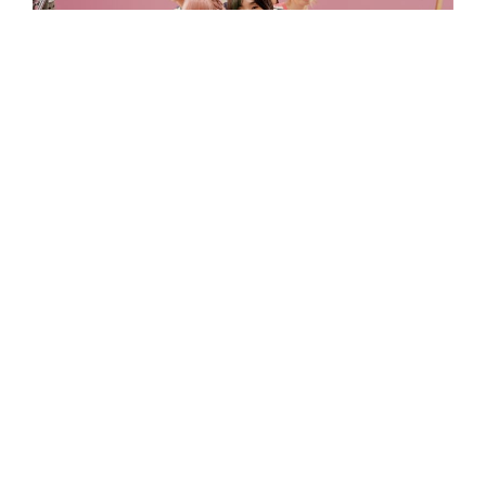
尋人啟事成軍於 2014 年，現任團員包含：
DoDo（女高音）、Rere（女高音）、掐玉（女
中音）、信迪（男低音）、阿諾（人聲打擊）。
2020 年，他們發行首張專輯《Dear Adlut》，以
豐富層次的人聲編排，斬獲第 32 屆金曲獎最佳演
唱組合獎，這也是華語音樂圈第一張全創作阿卡
貝拉專輯；而 2023 年最新專輯《減肥計劃》，
可以說是尋人啟事將這些寶貴經驗吸收轉化後，
確立自身的定位的一張作品，將「人聲」視為樂
器，企圖生出一張能打破既定印象的「流行樂人