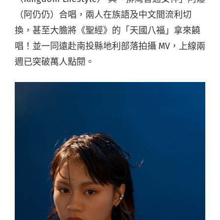
（阿仍仍）合唱，兩人在族語及中文間流利切
換，甚至大膽將《聖經》的「天國八福」拿來饒
唱！並一同遠赴南投縣地利部落拍攝 MV，上線兩
週已突破萬人點閱。