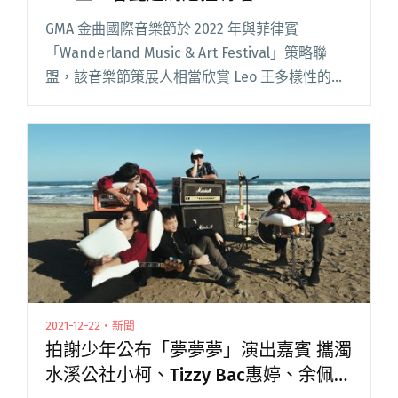
GMA 金曲國際音樂節於 2022 年與菲律賓
「Wanderland Music & Art Festival」策略聯
盟，該音樂節策展人相當欣賞 Leo 王多樣性的音
樂創作風格，透過 GMA 邀請 Leo 王在 3 月 5 日代
表 閱讀全文 "GMA金曲國際音樂節與菲律賓策略
聯盟 Leo王、春艷赴馬尼拉嗨唱"
2021-12-22・新聞
拍謝少年公布「夢夢夢」演出嘉賓 攜濁
水溪公社小柯、Tizzy Bac惠婷、余佩真