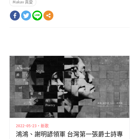
Makav 真愛
2022-05-23・新歌
鴻鴻、謝明諺領軍 台灣第一張爵士詩專