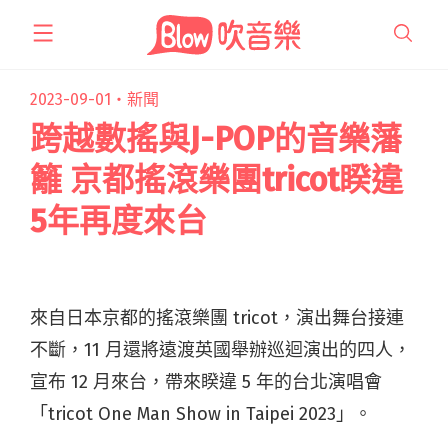
跳
至
主
要
2023-09-01・
新聞
內
跨越數搖與J-POP的音樂藩
容
籬 京都搖滾樂團tricot睽違
5年再度來台
來自日本京都的搖滾樂團 tricot，演出舞台接連
不斷，11 月還將遠渡英國舉辦巡迴演出的四人，
宣布 12 月來台，帶來睽違 5 年的台北演唱會
「tricot One Man Show in Taipei 2023」。