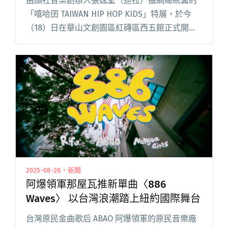
由顏社音樂創辦人張逸聖（迪拉）擔綱總統籌的
「嘻哈囝 TAIWAN HIP HOP KIDS」特展，於今
（18）日在華山文創園區紅磚區西五館正式開
展。偕同格式設計展策，「嘻哈囝」完整紀錄了
台灣由北至南的饒舌勢力。展覽集結了台灣近代
最具代表的四閱讀全文 "台灣四大嘻哈廠牌總集
結 「嘻哈囝特展」於華山正式開幕"
2025-08-28・新聞
阿爆領軍那屋瓦推新單曲〈886
Waves〉 以台灣浪潮踏上紐約國際舞台
台灣原民金曲歌后 ABAO 阿爆領軍的原民音樂廠