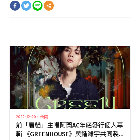
2022-12-20・新聞
前「唐貓」主唱阿蘭AC年底發行個人專
輯 《GREENHOUSE》與鍾濰宇共同製