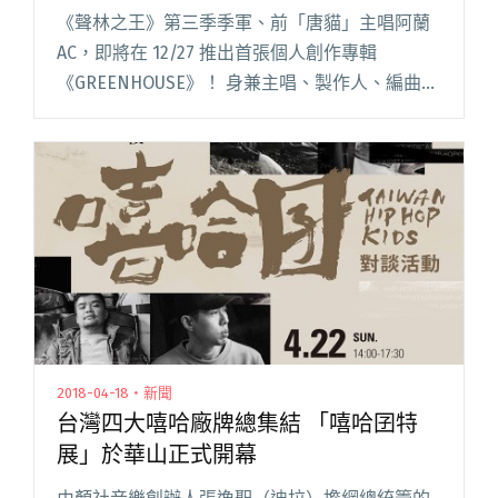
作
《聲林之王》第三季季軍、前「唐貓」主唱阿蘭
AC，即將在 12/27 推出首張個人創作專輯
《GREENHOUSE》！ 身兼主唱、製作人、編曲等
多樣角色，阿蘭可以說是台灣目前少見的全才形
唱作人，僅管以 R&B 風格為大眾所知，但他其實
也閱讀全文 "前「唐貓」主唱阿蘭AC年底發行個
人專輯 《GREENHOUSE》與鍾濰宇共同製作"
2018-04-18・新聞
台灣四大嘻哈廠牌總集結 「嘻哈囝特
展」於華山正式開幕