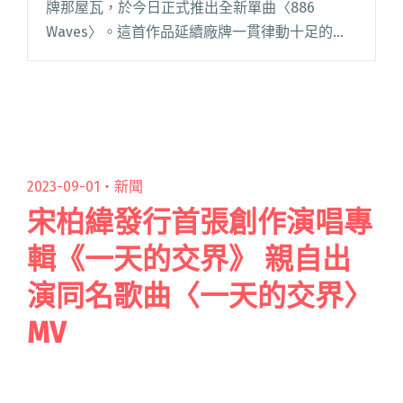
牌那屋瓦，於今日正式推出全新單曲〈886
Waves〉。這首作品延續廠牌一貫律動十足的舞
曲風格，並融入紐約街頭的時尚氛圍，展現獨特
的跨文化能量。 此次創作特別攜手廠牌旗下合作
藝人那屋瓦少女隊 閱讀全文 "阿爆領軍那屋瓦推
新單曲〈886 Waves〉 以台灣浪潮踏上紐約國際
舞台"
2023-09-01・
新聞
宋柏緯發行首張創作演唱專
輯《一天的交界》 親自出
演同名歌曲〈一天的交界〉
MV