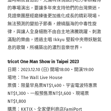
的專場演出，要讓多年來支持他們的台灣樂迷，
見證樂團歷經磨練後更加進化成長的精彩現場。
無法預測的變拍子節奏，繚繞腦海的中毒性旋
律，與讓人全身細胞不由自主地沸騰跳躍、刺激
滿點的樂曲，透過主唱 Ikkyu 堅毅中夾帶妖魅氣
息的歌聲，所構築出的濃烈音樂世界。
tricot One Man Show in Taipei 2023
日期：2023.12.10 (日) 開場18:00・開演19:00
場地：The Wall Live House
票價：限量早鳥票NT$1,400、宇宙電波特惠票
NT$1,300、一般預售票NT$1,600、現場票
NT$1,800
購票：KKTIX、全家便利商店FamiPort