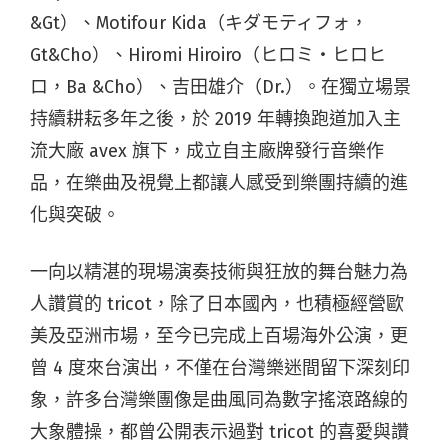
&Gt）、Motifour Kida（キダモティフォ，
Gt&Cho）、Hiromi Hiroiro（ヒロミ・ヒロヒ
ロ，Ba &Cho）、吉田雄介（Dr.）。在獨立場景
持續耕耘多年之後，於 2019 年轉換跑道加入主
流大廠 avex 旗下，成立自主廠牌發行音樂作
品，在樂曲及視覺上都讓人感受到樂團持續的進
化與突破。
一向以精湛的現場演奏技術與狂放的舞台魅力為
人讚賞的 tricot，除了日本國內，也積極經營歐
美及亞洲市場，至今已完成上百場海外公演，更
曾 4 度來台演出，不僅在台灣樂迷間留下深刻印
象，許多台灣樂團像是曲風同為數字搖滾路線的
大象體操，都曾公開表示過對 tricot 的喜愛與讚