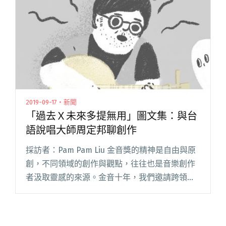
「美秀集閱讀全文 "為兌現旺聖節 旺福忍痛棄賽
金音獎現場演出"
2019-09-17・新聞
「過去Ｘ未來多提無用」圖文集：與台
語說唱大師周定邦聊創作
採訪者：Pam Pam Liu 金音獎的精神是自由與原
創，不同領域的創作與觀點，往往也是音樂創作
者汲取靈感的來源。金音十年，我們邀請跨領域
的創作者擔任訪者，以他們的觀點擴充音樂類型
想像的空間，並在互動式訪談裡，體現不同領域
創作者在對談中相互閱讀全文 "「過去Ｘ未來多