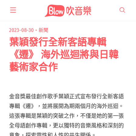
跳
至
主
要
2023-08-30・
新聞
內
葉穎發行全新客語專輯
容
《遷》 海外巡迴將與日韓
藝術家合作
金音獎最佳創作歌手葉穎正式宣布發行全新客語
專輯《遷》，並將展開為期兩個月的海外巡迴。
這張專輯是葉穎的突破之作，不僅是她的第一張
全母語創作專輯，更以獨特的音樂風格和深刻的
意象，探索靈性和人性的共生關係。