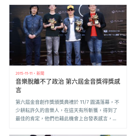
2015-11-11・新聞
音樂脫離不了政治 第六屆金音獎得獎感
言
第六屆金音創作獎頒獎典禮於 11/7 圓滿落幕，不
少耕耘許久的音樂人，在這天有所斬獲，得到了
最佳的肯定，他們也藉此機會上台發表感言，感
謝一路上給予支持、協助的朋友。值得一提的
是，活動當天適逢「馬習會」，不少得獎者也此