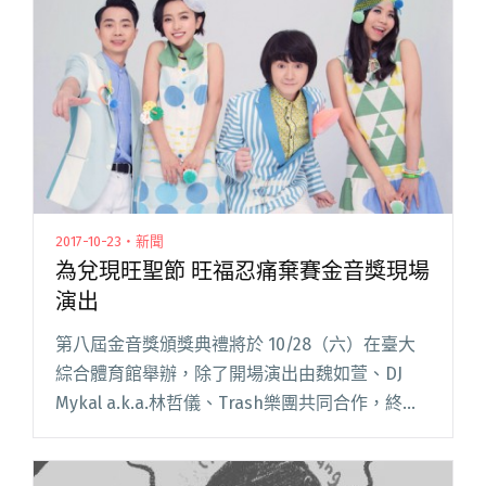
表達自己對土地、政治的看閱讀全文 "音樂脫離
不了政治 第六屆金音獎得獎感言"
2017-10-23・新聞
為兌現旺聖節 旺福忍痛棄賽金音獎現場
演出
第八屆金音獎頒獎典禮將於 10/28（六）在臺大
綜合體育館舉辦，除了開場演出由魏如萱、DJ
Mykal a.k.a.林哲儀、Trash樂團共同合作，終場
演出則由董事長樂團與九天民俗技藝團聯手擔
綱，本屆入圍最佳現場演出獎的「四分衛」、