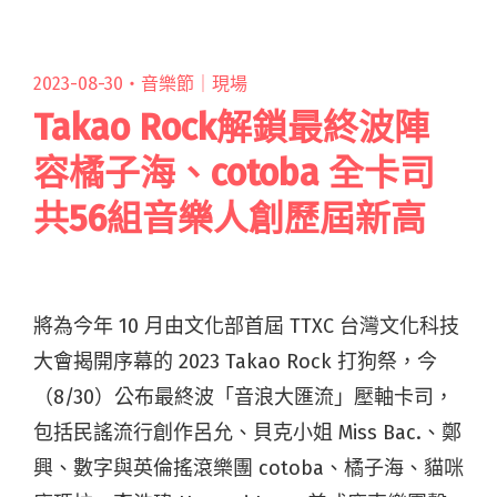
提無用」圖文集：與台語說唱大師周定邦聊創作"
2023-08-30・
音樂節｜現場
Takao Rock解鎖最終波陣
容橘子海、cotoba 全卡司
共56組音樂人創歷屆新高
將為今年 10 月由文化部首屆 TTXC 台灣文化科技
大會揭開序幕的 2023 Takao Rock 打狗祭，今
（8/30）公布最終波「音浪大匯流」壓軸卡司，
包括民謠流行創作呂允、貝克小姐 Miss Bac.、鄭
興、數字與英倫搖滾樂團 cotoba、橘子海、貓咪