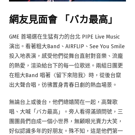
網友見面會 「バカ最高」
GME 首場選在生猛有力的台北 PIPE Live Music
演出。看著粗大Band、AIRFLIP、See You Smile
投入地表演，感受他們從舞台直射對音樂、流龐
的熱愛，渲染給台下的每一位歌迷。兩組日團更
在粗大Band 唱著〈留下來陪我〉時，從後台竄
出大聲合唱，彷彿置身青春日劇的熱血場景。
無論台上或後台，他們總嬉鬧在一起，高聲歌
唱、大喊「バカ最高」。旁人看得滿頭問號，三
團團員們自成一個小世界，無顧眼光賣力大笑，
好似認識多年的好朋友。殊不知，這是他們第一