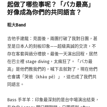
起做了哪些事呢？「バカ最高」
好像成為你們的共同語言？
粗大Band
吉他手建龍：見面後，兩團打破了我對日團，甚
至是日本人的刻板印象——超級真誠的交流，不
存在客套與過分禮貌。最後一天演出回程，居然
在巴士裡 stage diving，太瘋狂了。「バカ最
高」是他們教我們的，喊下去就對了，現在他們
也會講「哭爸（
khàu pē）」，這也成了我們共
同語言。
Bass 手羊羊：印象最深刻的是台中場演出結束，