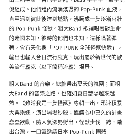
由主唱老盧、吉他手建龍、Bass 手羊羊、鼓手倪
倪組成。他們體內流淌滾燙的 Pop-Punk 血液，
直至遇到彼此後達到燃點，沸騰成一隻逐漸茁壯
的 Pop-Punk 怪獸。粗大Band 歌裡唱著對生命
的迷惘未知，彼時的他們也未知，這樣唱著彈
著，會有天化身「POP PUNK 全球怪獸快遞」，
輸出也輸入台日流行龐克，玩出屬於新世代的歐
美流行龐克（以下簡稱流龐）場景。
粗大Band 的音樂，總能帶出夏天的氛圍；而粗
大Band 的音樂之路，也確如夏日艷陽越來越
熱。《難道我是一隻怪獸》專輯一出，迅速積累
大票樂迷，演出場場秒殺；醞釀心中已久的計畫
蠢蠢欲動，隨人氣漲勢孵出，怪獸步伐一跨，踏
出台灣，一口氣邀請日本 Pop-Punk 團體