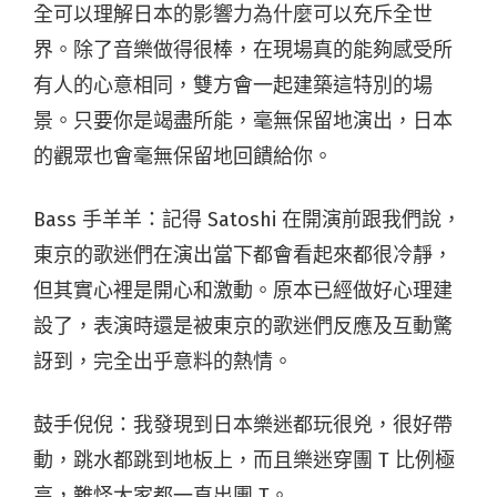
全可以理解日本的影響力為什麼可以充斥全世
界。除了音樂做得很棒，在現場真的能夠感受所
有人的心意相同，雙方會一起建築這特別的場
景。只要你是竭盡所能，毫無保留地演出，日本
的觀眾也會毫無保留地回饋給你。
Bass 手羊羊：
記得 Satoshi 在開演前跟我們說，
東京的歌迷們在演出當下都會看起來都很冷靜，
但其實心裡是開心和激動。原本已經做好心理建
設了，表演時還是被東京的歌迷們反應及互動驚
訝到，完全出乎意料的熱情。
鼓手倪倪：我發現到日本樂迷都玩很兇，很好帶
動，跳水都跳到地板上，而且樂迷穿團 T 比例極
高，難怪大家都一直出團 T。