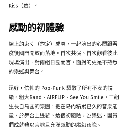
Kiss（羞）。
感動的初體驗
線上約束く（約定）成真，一起演出的心願跟著
疫後國門開放而落地。首次共演、首次觀看彼此
現場演出，對兩組日團而言，面對的更是不熟悉
的樂迷與舞台。
還好，信仰的 Pop-Punk 驅散了所有不安的情
緒。粗大Band、AIRFLIP、See You Smile，三組
生長自島國的樂團，把在島內積累已久的音樂能
量，於舞台上迸發。這個初體驗，為樂迷、團員
們成就難以言喻且充滿感動的魔幻夜晚。