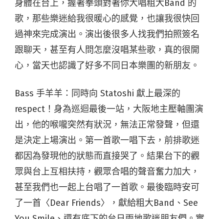
身體在台上，握著拳頭對著你大唱粗大Band 的
歌，那些樂迷給我很暖心的感覺，也讓我很快回
過神來完成演出。演出後很多人找我們拍照簽名
跟聊天，甚至有人問怎麼沒唱某些歌，真的很開
心，當天也認識了好多不同日本樂團的新朋友。
Bass 手羊羊：
同時向 Statoshi 獻上最深的
respect！身為巡迴最後一站，大阪地主壓軸團演
出，他的喉嚨突然有狀況，無法正常發聲，但還
是決定上場演出。第一首歌一唱下去，前排歌迷
都因為發現他的狀態而直接哭了。結果台下的觀
眾與台上互相扶持，觀眾合唱的聲音奮力加大，
甚至我們也一起上台唱了一首歌。最後臨時安可
了一首〈Dear Friends〉，獻給粗大Band、See
You Smile、還有底下的台日兩地歌迷朋友們。實