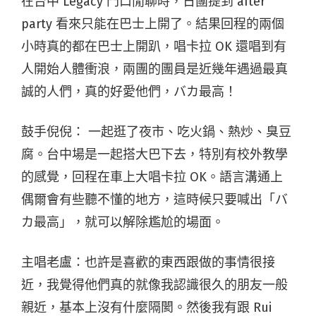
在台中 Legacy 門口閒聊時，日團提到 after
party 看來只能在巴士上開了。結果回程的兩個
小時真的都在巴士上開趴，唱卡拉 OK 還唱到有
人開始人體衝浪，
兩團的團員是近幾年遇過最真
誠的人們，真的好愛他們，バカ最高！
鼓手倪倪： 一起逛了夜市、吃火鍋、熱炒、臭豆
腐。台中場是一起搭大巴下去，特別有校外教學
的感覺，回程在車上大唱卡拉 OK。語言溝通上
偶爾會有些聽不懂的地方，這時候只要喊出「バ
カ最高」，就可以解除尷尬的場面。
主唱老盧：也許是喜歡的東西跟做的事情很接
近，我覺得他們真的就像我認識很久的朋友一般
親近，基本上沒有什麼隔閡。然後我有跟 Rui