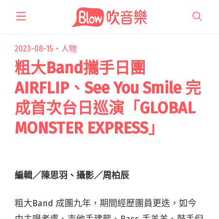
跳
至
主
要
2023-08-15・
人物
內
粗大Band攜手日團
容
AIRFLIP、See You Smile 完
成首次台日巡演「GLOBAL
MONSTER EXPRESS」
編輯／陳思羽、攝影／周柏辰
粗大Band 成團九年，期間經歷團員更迭，如今