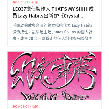
2026-01-29・新聞
LEO37擔任製作人 THAT’S MY SHHH成
員Lazy Habits出新EP《Crystal
Coastlines》
活躍於倫敦與台灣的獨立嘻哈代表 Lazy Habits
慵懶成性，最早是主唱 James Collins 的個人計
畫，成軍 20 年不斷遊走於個人創作與完整樂團編
制之間。他們融合電影感龐大製作風格與強烈演
出能量，並以管弦樂、厚重節奏與濃烈的閱讀全
文 "LEO37擔任製作人 THAT’S MY SHHH成員Lazy
Habits出新EP《Crystal Coastlines》"
2024-08-01・新聞