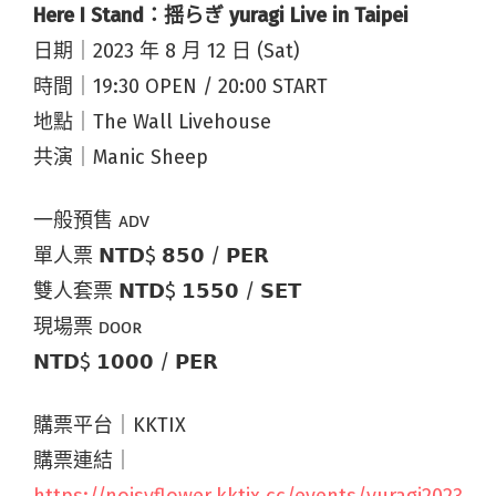
Here I Stand：揺らぎ yuragi Live in Taipei
日期｜2023 年 8 月 12 日 (Sat)
時間｜19:30 OPEN / 20:00 START
地點｜The Wall Livehouse
共演｜Manic Sheep
一般預售 ᴀᴅᴠ
單人票 𝗡𝗧𝗗$ 𝟴𝟱𝟬 ​/ 𝗣𝗘𝗥
雙人套票 𝗡𝗧𝗗$ 𝟭𝟱𝟱𝟬 / 𝗦𝗘𝗧
​​現場票 ᴅᴏᴏʀ
𝗡𝗧𝗗$ 𝟭𝟬𝟬𝟬 / 𝗣𝗘𝗥
購票平台｜KKTIX
購票連結｜