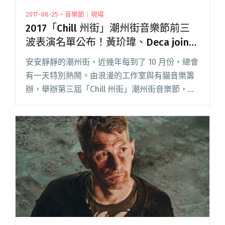
2017-08-25・音樂節｜現場
2017「Chill 州街」潮州街音樂節前三
波表演名單公布！黃玠瑋、Deca joins
確定參演
安安靜靜的潮州街，近幾年每到了 10 月份，總會
有一天特別熱鬧。由浪漫的工作室與有貓音樂籌
辦，舉辦第三屆「Chill 州街」潮州街音樂節，近
日公布第三波表演名單，目前共計 9 組音樂人確
定參與演出！ 2017 「Chill 州街」潮州街音樂閱
讀全文 "2017「Chill 州街」潮州街音樂節前三波
表演名單公布！黃玠瑋、Deca joins確定參演"