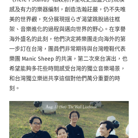
感及有力的樂器編制，創造浩瀚莊嚴，仍不失唯
美的世界觀，充分展現揺らぎ渴望跳脫過往框
架、音樂進化的過程與邁向世界的野心。在享譽
海外盛名的此刻，他們決定將樂團走向海外的第
一步訂在台灣，團員們非常期待與台灣瞪鞋代表
樂團 Manic Sheep 的共演，第二次來台演出，也
希望能夠多花些時間感受台灣的獨立音樂場景，
和台灣獨立樂迷共享這個對他們萬分重要的時
刻。