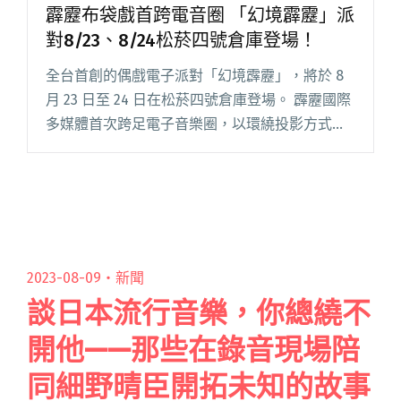
霹靂布袋戲首跨電音圈 「幻境霹靂」派
對8/23、8/24松菸四號倉庫登場！
全台首創的偶戲電子派對「幻境霹靂」，將於 8
月 23 日至 24 日在松菸四號倉庫登場。 霹靂國際
多媒體首次跨足電子音樂圈，以環繞投影方式呈
現霹靂布袋戲經典場景，透過重塑山、水光影等
場景帶領戲迷以及非戲迷深入霹靂宇宙，以及將
以電子音樂元素閱讀全文 "霹靂布袋戲首跨電音
圈 「幻境霹靂」派對8/23、8/24松菸四號倉庫登
場！"
2023-08-09・
新聞
談日本流行音樂，你總繞不
開他——那些在錄音現場陪
同細野晴臣開拓未知的故事