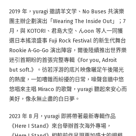
2019 年，yuragi 邀請羊文学、No Buses 共演樂
團主辦企劃演出「Wearing The Inside Out」；7
月，與 KOTORI、君島大空、んoon 等人一同獲
選日本搖滾盛事 Fuji Rock Festival 的新生代舞台
Rookie A-Go-Go 演出陣容，爾後陸續推出世界樂
迷引首期盼的首張完整專輯《For you, Adroit
but soft.》。彷若浮游的底片映像曬足午後陽光
的熱度，一如嘈雜而紛擾的日常，噪聲音牆中悠
悠唱來主唱 Miraco 的歌聲，yuragi 聽起來安心而
美好，像永無止盡的白日夢。
2023 年 8 月，yuragi 即將帶著最新專輯作品
《Here I Stand》來台舉辦首次海外專場，
《Here I Stand》相較前作呈現更加盛大的規模