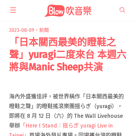
跳
至
主
要
2023-08-09・
新聞
內
「日本關西最美的瞪鞋之
容
聲」yuragi二度來台 本週六
將與Manic Sheep共演
海內外盛獲佳評，被世界稱作「日本關西最美的
瞪鞋之聲」的瞪鞋搖滾樂團揺らぎ（yuragi），
即將在 8 月 12 日（六）的 The Wall Livehouse
舉辦
「Here I Stand：揺らぎ yuragi Live in
Taipei」
首場海外發片專場。同場攜台灣的瞪鞋