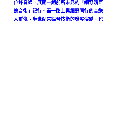
位錄音師，展開一趟前所未見的「細野晴臣
錄音術」紀行。而一路上與細野同行的音樂
人群像、半世紀來錄音技術的發展演變，也
都於書中耀動著亮點。
以下為樂評人因奉的專文推薦，圖片由木馬
文化提供。