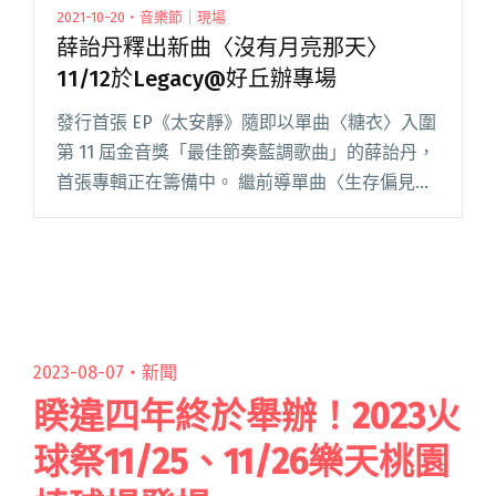
2021-10-20・音樂節｜現場
薛詒丹釋出新曲〈沒有月亮那天〉
11/12於Legacy@好丘辦專場
發行首張 EP《太安靜》隨即以單曲〈糖衣〉入圍
第 11 屆金音獎「最佳節奏藍調歌曲」的薛詒丹，
首張專輯正在籌備中。 繼前導單曲〈生存偏見〉
發行後，今（20）日再度釋出〈沒有月亮那
天〉，在入秋後的涼意中，以少見的女中音聲
線，低吟出無疾而終的心閱讀全文 "薛詒丹釋出
新曲〈沒有月亮那天〉 11/12於Legacy@好丘辦
專場"
2023-08-07・
新聞
睽違四年終於舉辦！2023火
球祭11/25、11/26樂天桃園