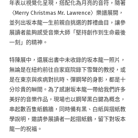
年表以視覺化呈現，搭配化為月亮的音符，隨著
〈Merry Christmas Mr. Lawrence〉樂譜展開，
並列出坂本龍一生前親自挑選的葬禮曲目，讓參
展讀者能夠感受音樂大師「堅持創作到生命最後
一刻」的精神。
特陳展中，還展出書中未收錄的坂本龍一照片，
無論是在紐約前往自家庭院錄下雪聲的教授，或
是在東京與疾病對抗時、彈鋼琴的身影，都是十
分珍貴的瞬間。為了感謝坂本龍一帶給我們許多
美好的音樂作品，現場也以鋼琴黑白鍵為概念，
串起數百隻紙鶴牆，同時備有黑、白紙與摺紙教
學說明，邀請參展讀者一起摺紙鶴，留下對坂本
龍一的祝福。