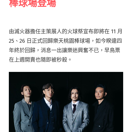
棒球場登場
由滅火器擔任主策展人的火球祭宣布即將在 11 月
25、26 日正式回歸樂天桃園棒球場，如今睽違四
年終於回歸，消息一出讓樂迷興奮不已，早鳥票
在上週開賣也隨即被秒殺。