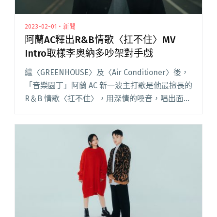
2023-02-01・新聞
阿蘭AC釋出R&B情歌〈扛不住〉MV
Intro取樣李奧納多吵架對手戲
繼〈GREENHOUSE〉及〈Air Conditioner〉後，
「音樂園丁」阿蘭 AC 新一波主打歌是他最擅長的
R＆B 情歌〈扛不住〉，用深情的嗓音，唱出面對
愛情褪色又不甘分手的男男女女，對愛情的執
念。阿蘭也首度挑戰在自己的 MV 中演閱讀全文
"阿蘭AC釋出R&B情歌〈扛不住〉MV Intro取樣李
奧納多吵架對手戲"