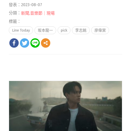
發表：2023-08-07
分類：
新聞
,
音樂節｜現場
標籤：
Line Today
坂本龍一
pick
李志銘
廖偉棠