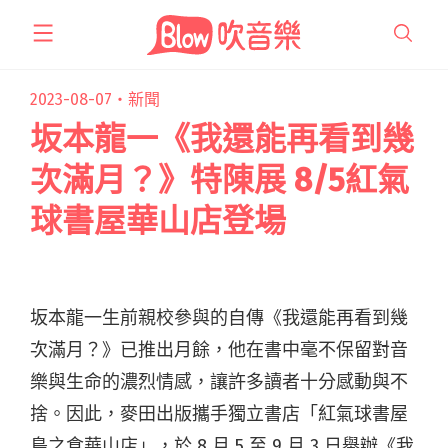
跳
至
主
要
2023-08-07・
新聞
內
坂本龍一《我還能再看到幾
容
次滿月？》特陳展 8/5紅氣
球書屋華山店登場
坂本龍一生前親校參與的自傳《我還能再看到幾
次滿月？》已推出月餘，他在書中毫不保留對音
樂與生命的濃烈情感，讓許多讀者十分感動與不
捨。因此，麥田出版攜手獨立書店「紅氣球書屋
島之食華山店」，於 8 月 5 至 9 月 3 日舉辦《我