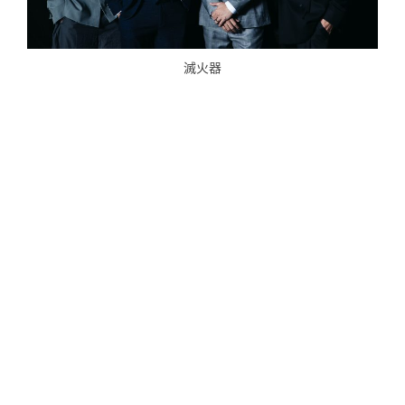
滅火器
睽違四年終於強勢回歸的火球祭，在前兩屆舉辦
時便帶來許多重量級的國際陣容，如加拿大龐克
神團 Sum41、日本龐克始祖 ELLEGARDEN、韓國
現象級樂團 HYUKOH⋯⋯等，讓許多觀眾期待不
已今年回歸的陣容。火球祭策展團隊也不負眾
望，第一波就砸出在台擁有許多忠實聽眾的
envy，以及上次來台演出是10年前、近年又以灌
籃高手劇場版主題曲〈第零感〉風靡全球的本格
龐克團 10-FEET 兩團重磅陣容。
日本 Post-Hardcore 樂團 envy 於 1992 年成軍，