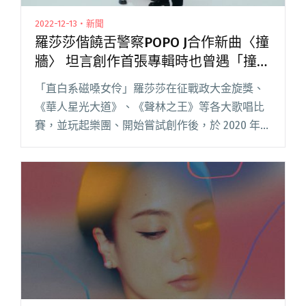
2022-12-13・新聞
羅莎莎偕饒舌警察POPO J合作新曲〈撞
牆〉 坦言創作首張專輯時也曾遇「撞牆
期」
「直白系磁嗓女伶」羅莎莎在征戰政大金旋獎、
《華人星光大道》、《聲林之王》等各大歌唱比
賽，並玩起樂團、開始嘗試創作後，於 2020 年發
行濃濃 R&B 曲調的 EP《Sa(tur)day》，形塑出
真摯誠懇又特立獨行的都會新女性形象。羅閱讀
全文 "羅莎莎偕饒舌警察POPO J合作新曲〈撞
牆〉 坦言創作首張專輯時也曾遇「撞牆期」"