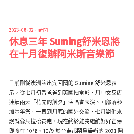
裡，母親時常喝閱讀全文 "《傳奇女伶 高菊花》
於「派娜娜」生日舉辦試片 催淚口碑爆棚5/15全
台上映"
2023-08-02・
新聞
休息三年 Suming舒米恩將
在十月復辦阿米斯音樂節
日前剛從澳洲演出完回國的 Suming 舒米恩表
示，從七月初帶爸爸到英國拍電影、月中女巫店
連續兩天「花開的前夕」演唱會表演、回部落參
加豐年祭、一直到月底的國外交流，七月對他來
說就像馬拉松賽跑，現在終於能夠繼續好好宣傳
即將在 10/8、10/9 於台東都蘭鼻舉辦的 2023 阿