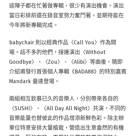
這陣子都在忙著做專輯，很少有演出機會。演出
當日彩排前還在錄音室努力奮鬥著，並期待能在
今年將新專輯完成。
babychair 則以經典作品〈Call You〉作為開
場。話不多的他們，接連演出〈Without
Goodbye〉、〈Zou〉、〈Alibi〉等曲後，隨即
介紹甫發行首張個人專輯《BADA88》的特別嘉賓
Mandark 曼達登場。
兩組相互欽慕已久的音樂人，分別帶來各自的
〈SUSHI〉、〈All Day All Night〉共演，不同的
音樂能量也替彼此的作品增添新鮮色彩。除主辦
單位特意安排大量植栽，營造出生意盎然的有機