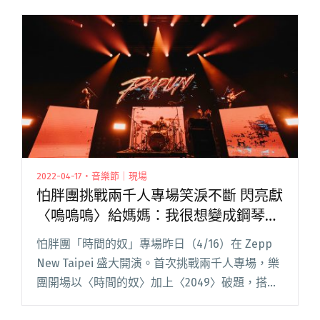
前 10 名。 電影以細膩的鏡頭語言描閱讀全文 "李
欣芸用中、西樂器精心打造 《惡女》電影原聲帶
正式數位發行"
2022-04-17・音樂節｜現場
怕胖團挑戰兩千人專場笑淚不斷 閃亮獻
〈嗚嗚嗚〉給媽媽：我很想變成鋼琴好
好的陪著她
怕胖團「時間的奴」專場昨日（4/16）在 Zepp
New Taipei 盛大開演。首次挑戰兩千人專場，樂
團開場以〈時間的奴〉加上〈2049〉破題，搭配
開闊的舞台上，以六塊大小錯落的 LED 背板，堆