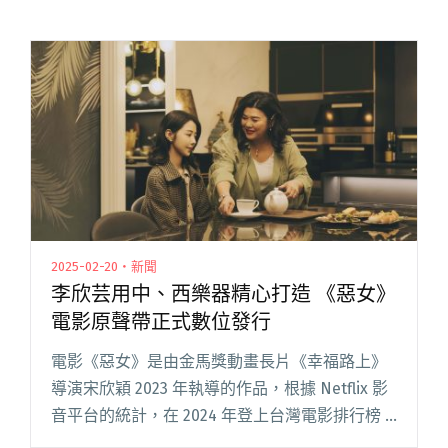
2025-02-20・新聞
李欣芸用中、西樂器精心打造 《惡女》
電影原聲帶正式數位發行
電影《惡女》是由金馬獎動畫長片《幸福路上》
導演宋欣穎 2023 年執導的作品，根據 Netflix 影
音平台的統計，在 2024 年登上台灣電影排行榜 7
週，得到 3 週冠軍，並在東亞日韓電影榜上排行