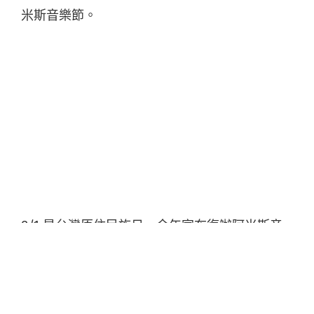
米斯音樂節。
8/1 是台灣原住民族日，今年宣布復辦阿米斯音
樂節的 Suming 特別有感。2013 年 Suming 創辦
第一屆阿米斯音樂節，今年即將邁入第十年，
Suming 表示起初只是返鄉個人演唱會，沒想過