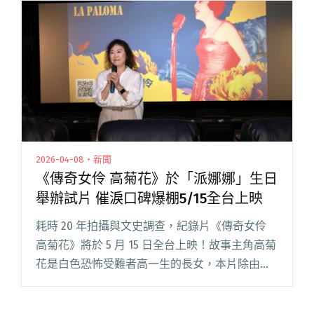
疊出兩層樓高的末日背景，演唱 20 多首閱讀全文
"怕胖團挑戰兩千人專場笑淚不斷 閃亮獻〈嗚嗚
嗚〉給媽媽：我很想變成鋼琴好好的陪著她"
2026-04-08・新聞
《傳奇女伶 高菊花》於「派娜娜」生日
舉辦試片 催淚口碑爆棚5/15全台上映
耗時 20 年拍攝與文史調查，紀錄片《傳奇女伶
高菊花》將於 5 月 15 日全台上映！故事主角高菊
花是白色恐怖受難者高一生的長女，本片除由她
親口訴說人生悲歡，她的女兒昭伶也在鏡頭前侃
侃而談，成了片中另一重要核心。 在昭伶記憶