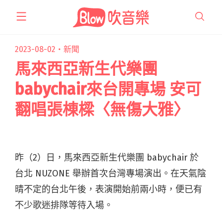
跳
至
主
要
2023-08-02・
新聞
內
馬來西亞新生代樂團
容
babychair來台開專場 安可
翻唱張棟樑〈無傷大雅〉
昨（2）日，馬來西亞新生代樂團 babychair 於
台北 NUZONE 舉辦首次台灣專場演出。在天氣陰
晴不定的台北午後，表演開始前兩小時，便已有
不少歌迷排隊等待入場。