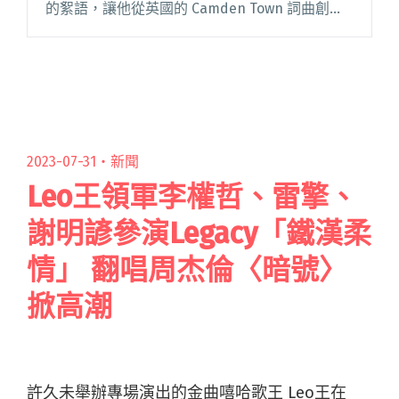
的絮語，讓他從英國的 Camden Town 詞曲創作
人，一躍成為世界注目的才子歌手。 出生在音樂
世界，Bruno Major 從 13閱讀全文 "倫敦流行
R&B才子Bruno Major 9月首度登台開唱！"
2023-07-31・
新聞
Leo王領軍李權哲、雷擎、
謝明諺參演Legacy「鐵漢柔
情」 翻唱周杰倫〈暗號〉
掀高潮
許久未舉辦專場演出的金曲嘻哈歌王 Leo王在