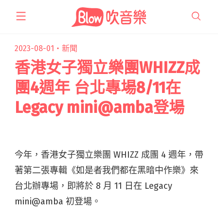
跳
至
主
要
2023-08-01・
新聞
內
香港女子獨立樂團WHIZZ成
容
團4週年 台北專場8/11在
Legacy mini@amba登場
今年，香港女子獨立樂團 WHIZZ 成團 4 週年，帶
著第二張專輯《如是者我們都在黑暗中作樂》來
台北辦專場，即將於 8 月 11 日在 Legacy
mini@amba 初登場。