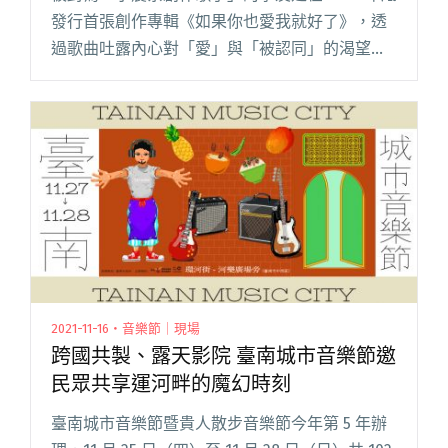
發行首張創作專輯《如果你也愛我就好了》，透
過歌曲吐露內心對「愛」與「被認同」的渴望，
更一舉入圍第 32 屆金曲最佳新人獎，成為華語樂
壇最具潛力的創作型實力歌手。處女座的他對音
樂總要求完美，在閱讀全文 "李友廷釋出新曲
〈記得我〉MV 與巫建和、姚以緹聯手耍壞扮演黑
道"
2021-11-16・音樂節｜現場
跨國共製、露天影院 臺南城市音樂節邀
民眾共享運河畔的魔幻時刻
臺南城市音樂節暨貴人散步音樂節今年第 5 年辦