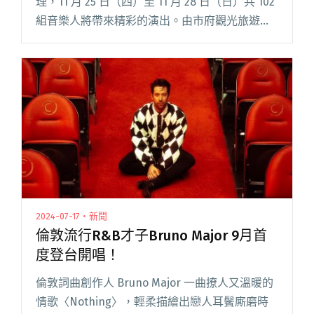
理，11 月 25 日（四）至 11 月 28 日（日）共 102
組音樂人將帶來精彩的演出。由市府觀光旅遊局
主辦的臺南城市音樂節舞台今年舞台移至「河樂
廣場-環河街」，緊鄰台南運河的優美河景，演閱
讀全文 "跨國共製、露天影院 臺南城市音樂節邀
民眾共享運河畔的魔幻時刻"
2024-07-17・新聞
倫敦流行R&B才子Bruno Major 9月首
度登台開唱！
倫敦詞曲創作人 Bruno Major 一曲撩人又溫暖的
情歌〈Nothing〉，輕柔描繪出戀人耳鬢廝磨時