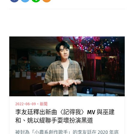
2022-08-09・新聞
李友廷釋出新曲〈記得我〉MV 與巫建
和、姚以緹聯手耍壞扮演黑道
被封為「小農系創作歌手」的李友廷在 2020 年底