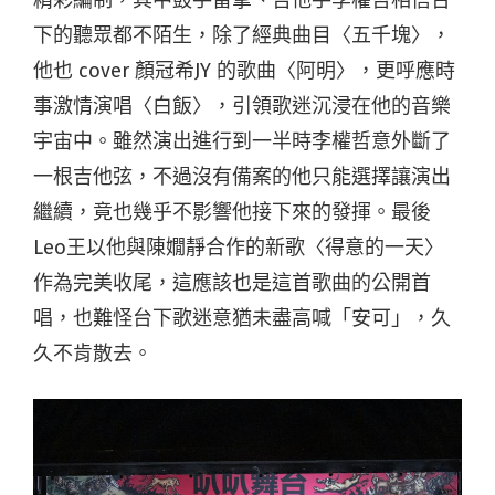
下的聽眾都不陌生，除了經典曲目〈五千塊〉，
他也 cover 顏冠希JY 的歌曲〈阿明〉，更呼應時
事激情演唱〈白飯〉，引領歌迷沉浸在他的音樂
宇宙中。雖然演出進行到一半時李權哲意外斷了
一根吉他弦，不過沒有備案的他只能選擇讓演出
繼續，竟也幾乎不影響他接下來的發揮。最後
Leo王以他與陳嫺靜合作的新歌〈得意的一天〉
作為完美收尾，這應該也是這首歌曲的公開首
唱，也難怪台下歌迷意猶未盡高喊「安可」，久
久不肯散去。