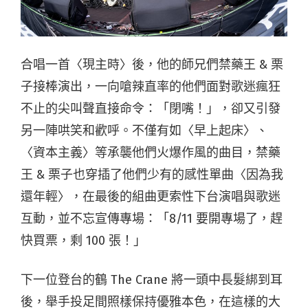
合唱一首〈現主時〉後，他的師兄們禁藥王 & 栗
子接棒演出，一向嗆辣直率的他們面對歌迷瘋狂
不止的尖叫聲直接命令：「閉嘴！」，卻又引發
另一陣哄笑和歡呼。不僅有如〈早上起床〉、
〈資本主義〉等承襲他們火爆作風的曲目，禁藥
王 & 栗子也穿插了他們少有的感性單曲〈因為我
還年輕〉，在最後的組曲更索性下台演唱與歌迷
互動，並不忘宣傳專場：「8/11 要開專場了，趕
快買票，剩 100 張！」
下一位登台的鶴 The Crane 將一頭中長髮綁到耳
後，舉手投足間照樣保持優雅本色，在這樣的大