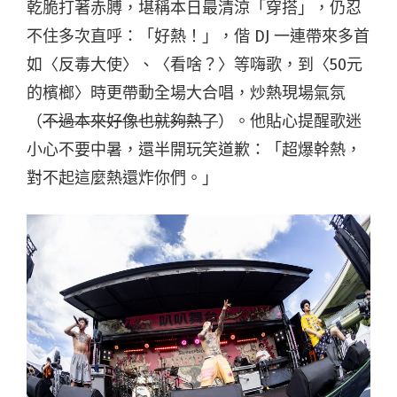
乾脆打著赤膊，堪稱本日最清涼「穿搭」，仍忍
不住多次直呼：「好熱！」，偕 DJ 一連帶來
多首
如〈反毒大使〉、〈看啥？〉等嗨歌，到〈50元
的檳榔〉時更帶動全場大合唱，炒熱現場氣氛
（
不過本來好像也就夠熱了
）。他貼心提醒歌迷
小心不要中暑，還半開玩笑道歉：「超爆幹熱，
對不起這麼熱還炸你們。」