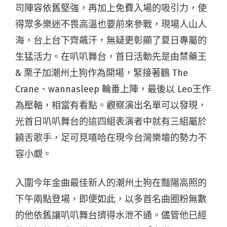
司陣容依舊堅強，再加上免費入場的吸引力，使
得眾多樂迷不畏高溫也要前來參戰，現場人山人
海，台上台下齊飆汗，無疑更彰顯了夏日專屬的
生猛活力。
在叭叭舞台，首日活動先是由禁藥王
& 栗子加潮州土狗作為開場，緊接著鶴 The
Crane、wannasleep 輪番上陣，最後以 Leo王作
為壓軸，相當有看點。觀察演出名單可以發現，
光首日叭叭舞台的這四組表演者中就有三組屬於
饒舌歌手，足可見嘻哈在現今台灣樂壇的勢力不
容小覷。
入圍今年金曲最佳新人的潮州土狗在豔陽高照的
下午兩點登場，即便如此，以多首名曲圈粉無數
的他依舊讓叭叭舞台擠得水泄不通。儘管他已經