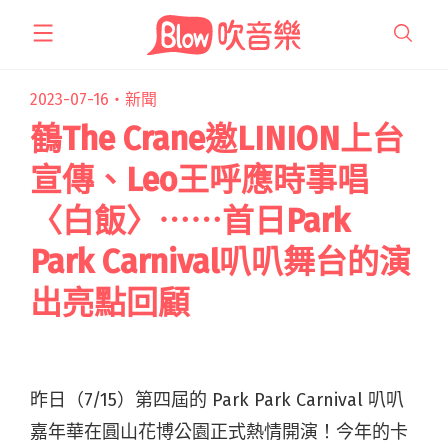
跳
至
主
要
2023-07-16・
新聞
內
鶴The Crane邀LINION上台
容
宣傳、Leo王呼應時事唱
〈白飯〉⋯⋯首日Park
Park Carnival叭叭舞台的演
出亮點回顧
昨日（7/15）第四屆的 Park Park Carnival 叭叭
嘉年華在圓山花博公園正式熱情開演！今年的卡