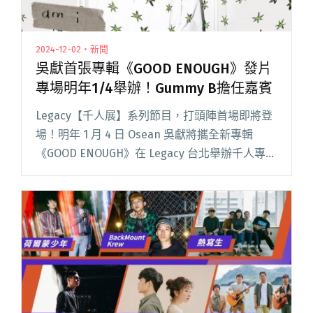
2024-12-02・新聞
吳獻首張專輯《GOOD ENOUGH》發片
專場明年1/4舉辦！Gummy B擔任嘉賓
Legacy【千人展】系列節目，打頭陣首場即將登
場！明年 1 月 4 日 Osean 吳獻將攜全新專輯
《GOOD ENOUGH》在 Legacy 台北舉辦千人專
場，也是首張正規專輯的首場發片專場。本次演
出以《Am I Good Enough閱讀全文 "吳獻首張專
輯《GOOD ENOUGH》發片專場明年1/4舉辦！
Gummy B擔任嘉賓"