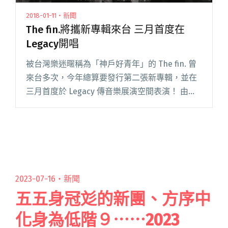
2018-01-11・新聞
The fin.將攜新專輯來台 三月首度在
Legacy開唱
被台灣樂迷暱稱為「神戶好青年」的 The fin. 曾
來台多次，今年總算要發行第二張新專輯，並在
三月首度於 Legacy 傳音樂展演空間表演！ 由從
小一塊長大的好朋友組成，The fin. 最早的情誼
甚至從幼稚園就開始；只是貝斯手 Taka閱讀全文
"The fin.將攜新專輯來台 三月首度在Legacy開
唱"
2023-07-16・
新聞
五五身冠彣的新團、方序中
化身為低階９⋯⋯2023