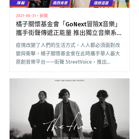
2021-08-31・新聞
橘子關懷基金會「GoNext冒險X音樂」
攜手街聲傳遞正能量 推出獨立音樂系列
影片
疫情改變了人們的生活方式，人人都必須面對改
變與衝擊，橘子關懷基金會在此時攜手華人最大
原創音樂平台——街聲 StreetVoice，推出
「GoNext 冒險Ｘ音樂」系列影片，邀請 6 組著
名獨立音樂創作者，透過音樂和影像，呈現年輕
一代追尋目標閱讀全文 "橘子關懷基金會
「GoNext冒險X音樂」攜手街聲傳遞正能量 推出
獨立音樂系列影片"