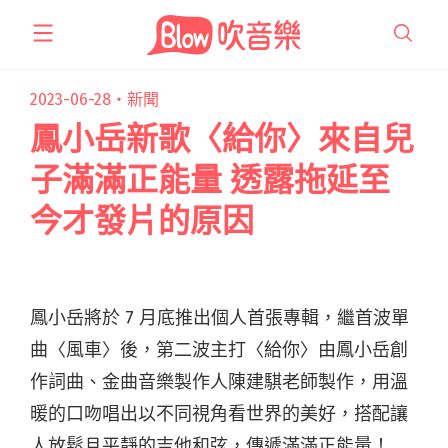
跳
至
主
要
2023-06-28・
新聞
內
鳳小岳新歌〈給你〉來自兒
容
子滿滿正能量 透露拖延至
今才發片的原因
鳳小岳將於 7 月底推出個人首張專輯，繼首波單
曲〈風車〉後，第二波主打〈給你〉由鳳小岳創
作詞曲、金曲音樂製作人陳建騏老師製作，用溫
暖的口吻唱出以不同視角看世界的美好，搭配讓
人放鬆且平靜的吉他和弦，傳遞滿滿正能量！