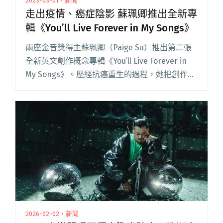
2023-03-01・新聞
走出疫情、癌症陰影 蘇珮卿推出全新專
輯《You’ll Live Forever in My Songs》
兩座金音獎得主蘇珮卿（Paige Su）推出第二張
全新英文創作概念專輯《You’ll Live Forever in
My Songs》。歷經抗癌重生的過程，她把創作靈
感都用手機備忘錄錄下，現在手機中有 700 條歌
曲旋律，藉由新專輯，她想閱讀全文 "走出疫
情、癌症陰影 蘇珮卿推出全新專輯《You’ll Live
Forever in My Songs》"
2026-02-02・新聞