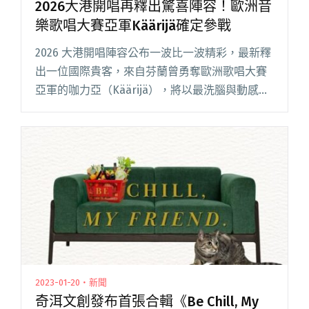
2026大港開唱再釋出驚喜陣容！歐洲音
樂歌唱大賽亞軍Käärijä確定參戰
2026 大港開唱陣容公布一波比一波精彩，最新釋
出一位國際貴客，來自芬蘭曾勇奪歐洲歌唱大賽
亞軍的咖力亞（Käärijä），將以最洗腦與動感的
音樂旋律，為本屆大港開唱注入最不同面貌的
「人生滋味」。 咖力亞的來訪不僅讓台灣音樂祭
難得有來自北歐的閱讀全文 "2026大港開唱再釋
出驚喜陣容！歐洲音樂歌唱大賽亞軍Käärijä確定
參戰"
2023-01-20・新聞
奇洱文創發布首張合輯《Be Chill, My