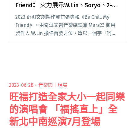
Friend》 火力展示W.Lin、Sōryo、2-
CHI等製作人單曲
2023 奇洱文創製作部首張專輯《Be Chill, My
Friend》，由奇洱文創音樂總監兼 Marz23 御用
製作人 W.Lin 擔任首發之位，單以一個字「呵」
便帶來來極具爆發力的開場。專輯曲目也包含：
知名嘻哈廠牌 Multivers閱讀全文 "奇洱文創發布
首張合輯《Be Chill, My Friend》 火力展示
W.Lin、Sōryo、2-CHI等製作人單曲"
2023-06-28・
音樂節｜現場
旺福打造全家大小一起同樂
的演唱會 「福搖直上」全
新北中南巡演7月登場