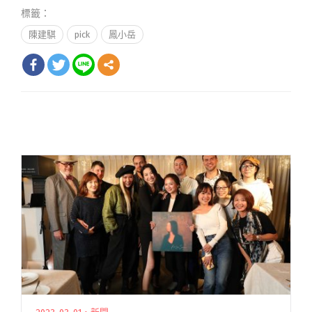
標籤：
陳建騏
pick
鳳小岳