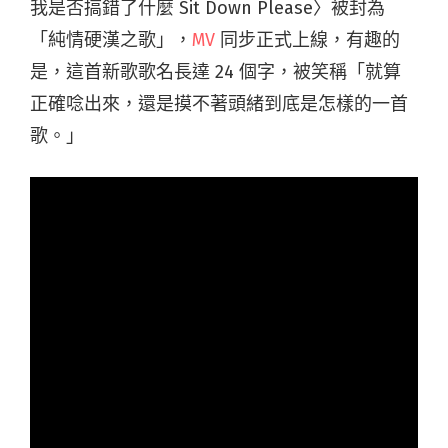
我是否搞錯了什麼 Sit Down Please〉被封為
「純情硬漢之歌」，
MV
同步正式上線，有趣的
是，這首新歌歌名長達 24 個字，被笑稱「就算
正確唸出來，還是摸不著頭緒到底是怎樣的一首
歌。」