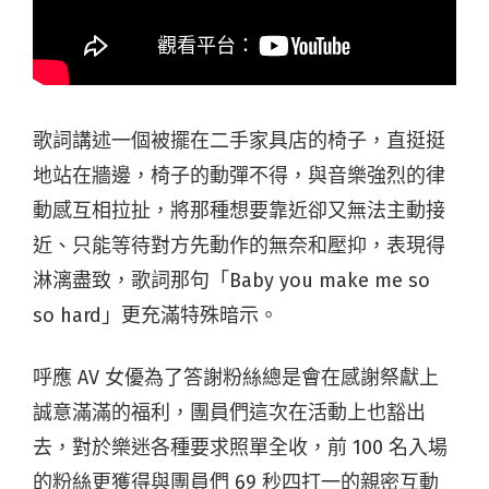
歌詞講述一個被擺在二手家具店的椅子，直挺挺
地站在牆邊，椅子的動彈不得，與音樂強烈的律
動感互相拉扯，將那種想要靠近卻又無法主動接
近、只能等待對方先動作的無奈和壓抑，表現得
淋漓盡致，歌詞那句「Baby you make me so
so hard」更充滿特殊暗示。
呼應 AV 女優為了答謝粉絲總是會在感謝祭獻上
誠意滿滿的福利，團員們這次在活動上也豁出
去，對於樂迷各種要求照單全收，前 100 名入場
的粉絲更獲得與團員們 69 秒四打一的親密互動