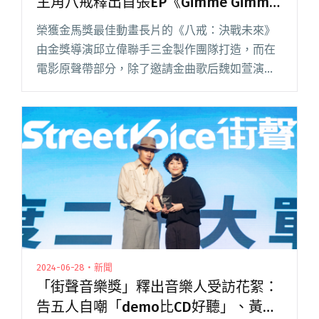
主角八戒釋出首張EP《Gimme Gimme
Love》
榮獲金馬獎最佳動畫長片的《八戒：決戰未來》
由金獎導演邱立偉聯手三金製作團隊打造，而在
電影原聲帶部分，除了邀請金曲歌后魏如萱演唱
電影主題曲〈借〉之外，更天馬行空發揮創意讓
此部電影動畫的主角八戒於今年化身「重」量級
的新人歌手，正式發行了自己的首閱讀全文 "冰
球樂團、陳建騏合力打造！金馬動畫主角八戒釋
出首張EP《Gimme Gimme Love》"
2024-06-28・新聞
「街聲音樂獎」釋出音樂人受訪花絮：
告五人自嘲「demo比CD好聽」、黃宣