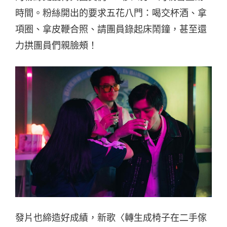
時間。粉絲開出的要求五花八門：喝交杯酒、拿
項圈、拿皮鞭合照、請團員錄起床鬧鐘，甚至還
力拱團員們親臉頰！
發片也締造好成績，新歌〈轉生成椅子在二手傢