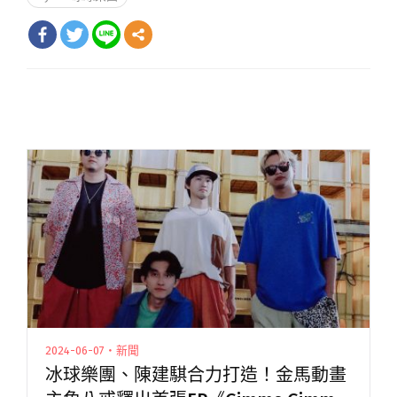
2024-06-07・新聞
冰球樂團、陳建騏合力打造！金馬動畫