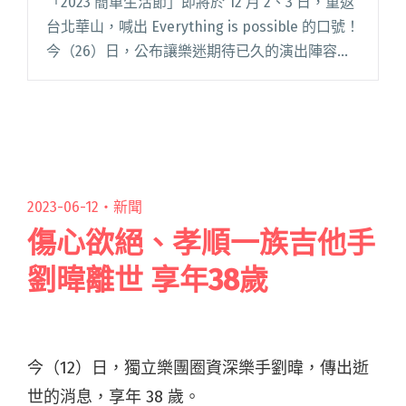
「2023 簡單生活節」即將於 12 月 2、3 日，重返
圖）！
台北華山，喊出 Everything is possible 的口號！
今（26）日，公布讓樂迷期待已久的演出陣容，
包括擔任主秀的日本雙人音樂組合 YOASOBI，以
及徐佳瑩、楊乃文、閱讀全文 "2023簡單生活節
12/2、12/3台北華山登場！YOASOBI等重量級演
出陣容大公開（新增票價資訊、演出時間表、場
域圖）！"
2023-06-12・
新聞
傷心欲絕、孝順一族吉他手
劉暐離世 享年38歲
今（12）日，獨立樂團圈資深樂手劉暐，傳出逝
世的消息，享年 38 歲。