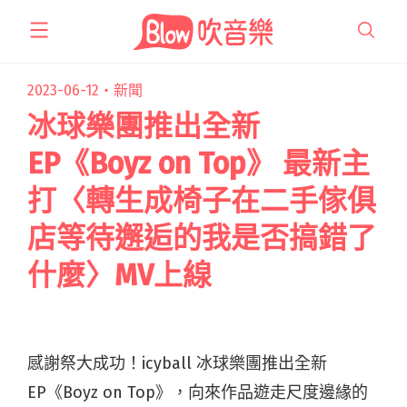
跳
至
主
要
2023-06-12・
新聞
內
冰球樂團推出全新
容
EP《Boyz on Top》 最新主
打〈轉生成椅子在二手傢俱
店等待邂逅的我是否搞錯了
什麼〉MV上線
感謝祭大成功！icyball 冰球樂團推出全新
EP《Boyz on Top》，向來作品遊走尺度邊緣的