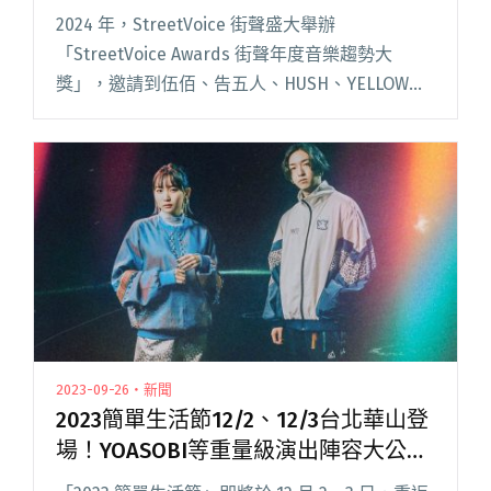
封街聲「神聖的平台」
2024 年，StreetVoice 街聲盛大舉辦
「StreetVoice Awards 街聲年度音樂趨勢大
獎」，邀請到伍佰、告五人、HUSH、YELLOW黃
宣，頒發「年度二十大單曲」、「年度十大新音
樂人」及「年度評審團推薦」三大獎予超過 閱讀
全文 "「街聲音樂獎」釋出音樂人受訪花絮：告
五人自嘲「demo比CD好聽」、黃宣封街聲「神
聖的平台」"
2023-09-26・新聞
2023簡單生活節12/2、12/3台北華山登
場！YOASOBI等重量級演出陣容大公開
（新增票價資訊、演出時間表、場域