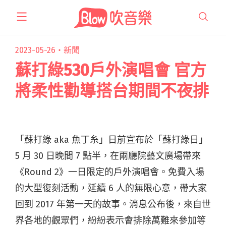
跳
至
主
要
2023-05-26・
新聞
內
蘇打綠530戶外演唱會 官方
容
將柔性勸導搭台期間不夜排
「蘇打綠 aka 魚丁糸」日前宣布於「蘇打綠日」
5 月 30 日晚間 7 點半，在兩廳院藝文廣場帶來
《Round 2》一日限定的戶外演唱會。免費入場
的大型復刻活動，延續 6 人的無限心意，帶大家
回到 2017 年第一天的故事。消息公布後，來自世
界各地的觀眾們，紛紛表示會排除萬難來參加等