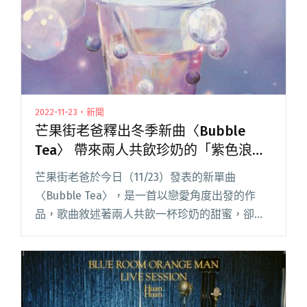
2022-11-23・新聞
芒果街老爸釋出冬季新曲〈Bubble
Tea〉 帶來兩人共飲珍奶的「紫色浪
漫」
芒果街老爸於今日（11/23）發表的新單曲
〈Bubble Tea〉，是一首以戀愛角度出發的作
品，歌曲敘述著兩人共飲一杯珍奶的甜蜜，卻也
因為少了一人而感到悵然與寂寞。 〈Bubble
Tea〉想和大家分享一份浪漫情懷，細數往日的甜
蜜片段而不以閱讀全文 "芒果街老爸釋出冬季新
曲〈Bubble Tea〉 帶來兩人共飲珍奶的「紫色浪
漫」"