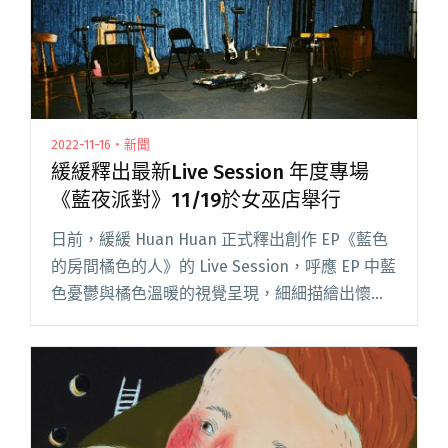
2022-11-16・新聞
緩緩釋出最新Live Session 年度專場
《藍夜派對》11/19於女巫店舉行
日前，緩緩 Huan Huan 正式釋出創作 EP《藍色
的房間橘色的人》的 Live Session，呼應 EP 中藍
色憂鬱與橘色溫暖的視覺呈現，細細描繪出懷舊
並帶有層次的氛圍感受，演奏 EP 當中的三首歌
曲。 成立於 2016 年的台北，閱讀全文 "緩緩釋出
最新Live Session 年度專場《藍夜派對》11/19於
女巫店舉行"