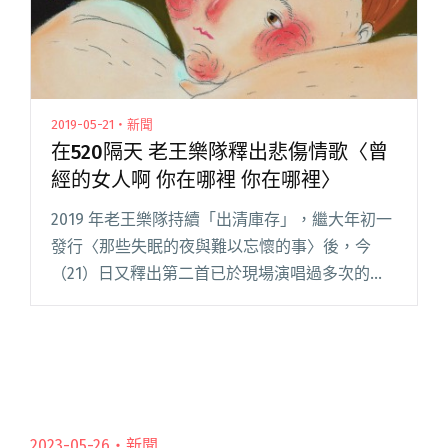
2019-05-21・新聞
在520隔天 老王樂隊釋出悲傷情歌〈曾
經的女人啊 你在哪裡 你在哪裡〉
2019 年老王樂隊持續「出清庫存」，繼大年初一
發行〈那些失眠的夜與難以忘懷的事〉後，今
（21）日又釋出第二首已於現場演唱過多次的新
歌〈曾經的女人啊 你在哪裡 你在哪裡〉。 這首
情歌反覆吟唱「曾經的女人啊 你在哪裡」，不僅
十分洗腦，還唱到了閱讀全文 "在520隔天 老王樂
隊釋出悲傷情歌〈曾經的女人啊 你在哪裡 你在哪
裡〉"
2023-05-26・
新聞