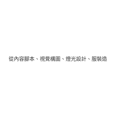
從內容腳本、視覺構圖、燈光設計、服裝造
型⋯⋯等等創意發想都來自於伍佰，工作團隊詢
問他要不要擔綱導演，但一直以來尊重專業的伍
佰，覺得執導部分還是交給專業人士，選擇與陳
勇秀導演再度攜手合作，自己則擔任監製，雙方
合作多年、默契極佳，跳脫一般的框架，表達原
創與音樂的流暢性，也因為是新專輯的首支 MV，
所以把伍佰 & China Blue 做音樂的樣子，不落俗