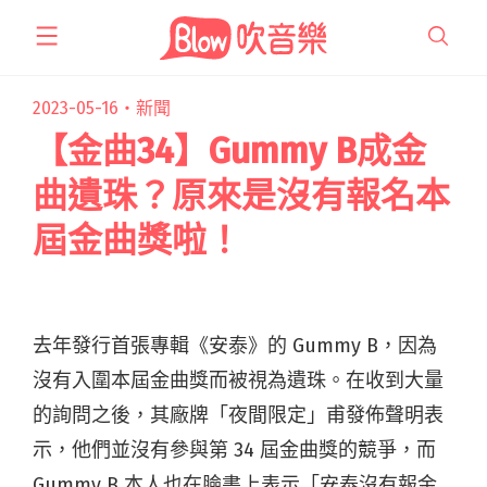
跳
至
主
要
2023-05-16・
新聞
內
【金曲34】Gummy B成金
容
曲遺珠？原來是沒有報名本
屆金曲獎啦！
去年發行首張專輯《安泰》的 Gummy B，因為
沒有入圍本屆金曲獎而被視為遺珠。在收到大量
的詢問之後，其廠牌「夜間限定」甫發佈聲明表
示，他們並沒有參與第 34 屆金曲獎的競爭，而
Gummy B 本人也在臉書上表示「安泰沒有報金