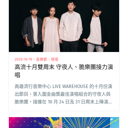
2020-10-19・音樂節｜現場
高流十月雙周末 守夜人、脆樂團接力演
唱
高雄流行音樂中心 LIVE WAREHOUSE 的十月份演
出節目，曾入圍金曲獎最佳演唱組合的守夜人與
脆樂團，接連在 10 月 24 日及 31 日周末上陣演
出，且為高雄場演出分別推出「失眠取暖物語募
集活動」及「Crispy 脆樂團《我在黑暗閱讀全文
"高流十月雙周末 守夜人、脆樂團接力演唱"