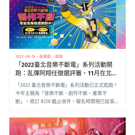
2022-08-19・音樂節｜現場
「2022臺北音樂不斷電」系列活動開
跑：乱彈阿翔任徵選評審、11月在北流
辦音樂節
「2022 臺北音樂不斷電」系列活動已正式起跑！
今年主題為「音樂不斷、創作不斷、產業不
斷」。原訂 8/20 截止收件，報名時間現已延長至
8/22 ，原創音樂徵選號召音樂創作者踴躍報名，
將由跨領域超強評審團，挖掘最具潛力的音樂創
作新星，從徵閱讀全文 "「2022臺北音樂不斷
電」系列活動開跑：乱彈阿翔任徵選評審、11月