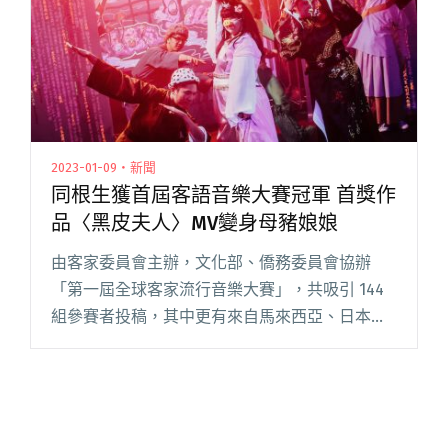
在北流辦音樂節"
2023-01-09・新聞
同根生獲首屆客語音樂大賽冠軍 首獎作
品〈黑皮夫人〉MV變身母豬娘娘
由客家委員會主辦，文化部、僑務委員會協辦
「第一屆全球客家流行音樂大賽」，共吸引 144
組參賽者投稿，其中更有來自馬來西亞、日本、
香港、印尼、德國、中國的客家音樂愛好者參
與，1 月 17 日將由台灣索尼音樂數位發行
《BEGINNING-第一閱讀全文 "同根生獲首屆客語
音樂大賽冠軍 首獎作品〈黑皮夫人〉MV變身母豬