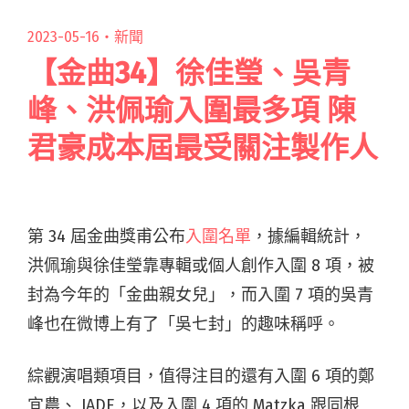
娘娘"
2023-05-16・
新聞
【金曲34】徐佳瑩、吳青
峰、洪佩瑜入圍最多項 陳
君豪成本屆最受關注製作人
第 34 屆金曲獎甫公布
入圍名單
，據編輯統計，
洪佩瑜與徐佳瑩靠專輯或個人創作入圍 8 項，被
封為今年的「金曲親女兒」，而入圍 7 項的吳青
峰也在微博上有了「吳七封」的趣味稱呼。
綜觀演唱類項目，值得注目的還有入圍 6 項的鄭
宜農、 JADE，以及入圍 4 項的 Matzka 跟同根