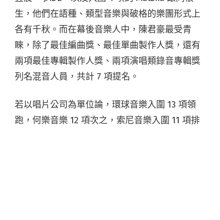
生，他們在語種、類型音樂與破格的樂團形式上
各有千秋。而在幕後音樂人中，陳君豪最受青
睞，除了最佳編曲獎、最佳單曲製作人獎，還有
兩項最佳專輯製作人獎、兩項演唱類錄音專輯獎
列名混音人員，共計 7 項提名。
若以唱片公司為單位論，環球音樂入圍 13 項領
跑，何樂音樂 12 項次之，索尼音樂入圍 11 項排
第三；滅火器的「火氣音樂」在獨立廠牌中最為
亮眼，除了鄭宜農外，還有入圍「最佳演唱組
合」的絕命青年、入圍「最佳台語男歌手」的周
自從，共計獲得 8 項提名。