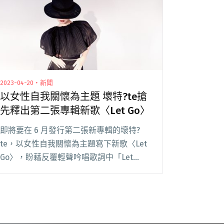
2023-04-20・新聞
以女性自我關懷為主題 壞特?te搶
先釋出第二張專輯新歌〈Let Go〉
即將要在 6 月發行第二張新專輯的壞特?
te，以女性自我關懷為主題寫下新歌〈Let
Go〉，盼藉反覆輕聲吟唱歌詞中「Let
GO」能幫助到遭逢劈腿、冷暴力受傷的人
排解無助無力感，在找到傷痛的出口之餘，
用歌聲撫慰每個心靈受傷的她，更希望透過
這閱讀全文 "以女性自我關懷為主題 壞特?