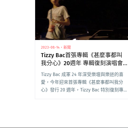
2023-08-14・新聞
Tizzy Bac首張專輯《甚麼事都叫
我分心》20週年 專輯復刻演唱會
帶歌迷重回千禧年
Tizzy Bac 成軍 24 年深受樂壇與樂迷的喜
愛，今年迎來首張專輯《甚麼事都叫我分
心》發行 20 週年，Tizzy Bac 特別復刻專
輯中的經典歌曲，日前發布《甚麼事都叫平
凡人分心》紀念 EP，並推出新歌〈平凡人
的生活〉呼應經典歌曲〈閱讀全文 "Tizzy
Bac首張專輯《甚麼事都叫我分心》20週年