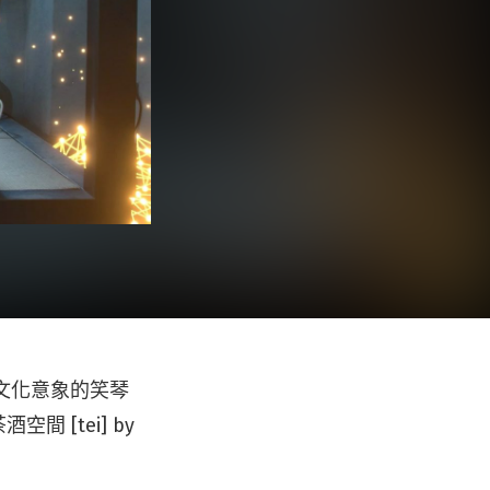
島文化意象的笑琴
 [tei] by