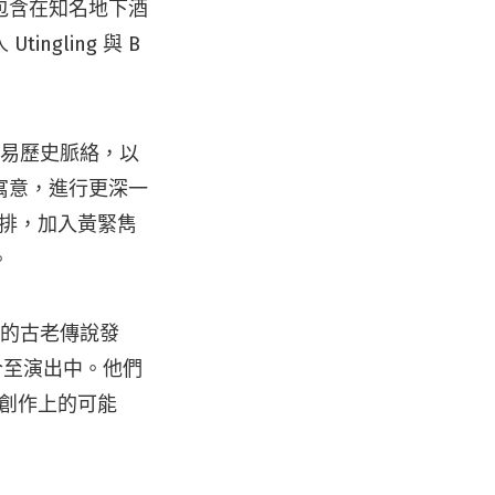
包含在知名地下酒
ingling 與 B
航海貿易歷史脈絡，以
寓意，進行更深一
新編排，加入黃緊雋
。
」的古老傳說發
合至演出中。他們
樂創作上的可能