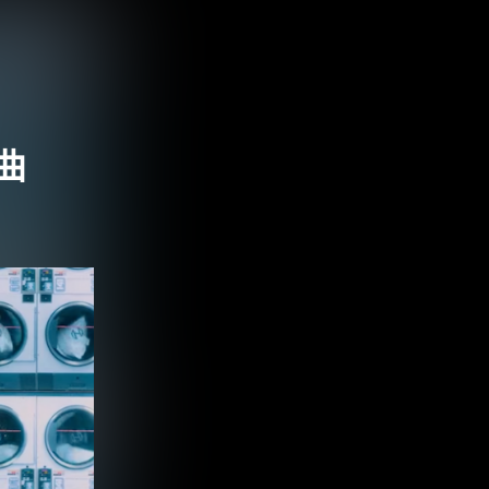
te搶先釋出第二張專輯新歌〈Let Go〉"
曲