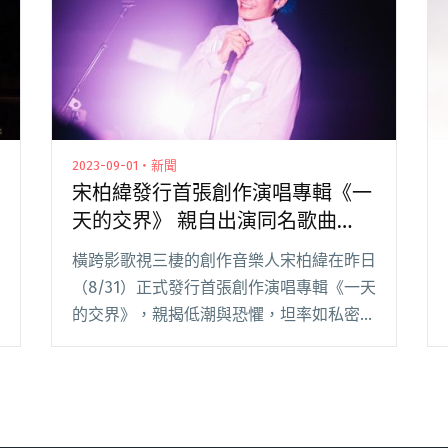
2023-09-01・新聞
宋柏緯發行首張創作演唱專輯《一
天的交界》 親自出演同名歌曲
〈一天的交界〉MV
橫跨影歌視三棲的創作音樂人宋柏緯在昨日
（8/31）正式發行首張創作演唱專輯《一天
的交界》，親揭低潮與恐懼，坦率如私密日
記，期待能和歌迷「交換秘密」，達到更深
層的情意交流。宋柏緯也在發片前一天
（8/30）於台北地下音樂場景 FINAL 舉辦
專閱讀全文 "宋柏緯發行首張創作演唱專輯