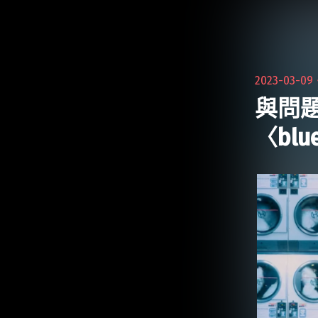
專輯復刻演唱會帶歌迷重回千禧年"
2023-03-0
與問題
〈bl