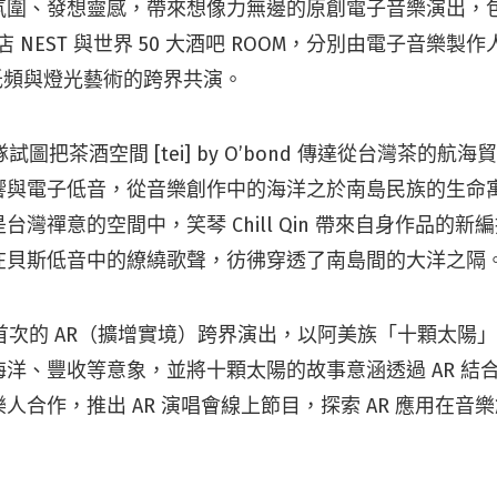
氛圍、發想靈感，帶來想像力無邊的原創電子音樂演出，
中店 NEST 與世界 50 大酒吧 ROOM，分別由電子音樂製作人 Ut
電子低頻與燈光藝術的跨界共演。
隊試圖把茶酒空間 [tei] by O’bond 傳達從台灣茶的
響與電子低音，從音樂創作中的海洋之於南島民族的生命
台灣禪意的空間中，笑琴 Chill Qin 帶來自身作品的
在貝斯低音中的繚繞歌聲，彷彿穿透了南島間的大洋之隔
行了首次的 AR（擴增實境）跨界演出，以阿美族「十顆太陽
洋、豐收等意象，並將十顆太陽的故事意涵透過 AR 結
人合作，推出 AR 演唱會線上節目，探索 AR 應用在音