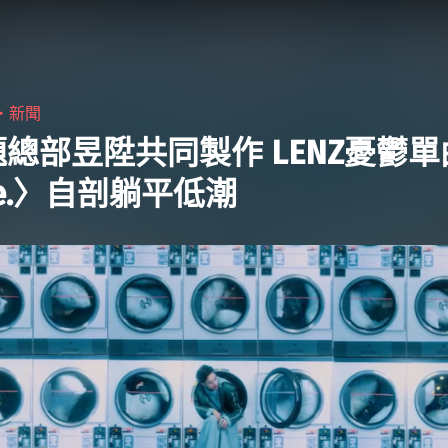
《一天的交界》 親自出演同名歌曲〈一天
的交界〉MV"
9・
新聞
總部昱陞共同製作 LENZ憂鬱單
ue.〉自剖躺平低潮