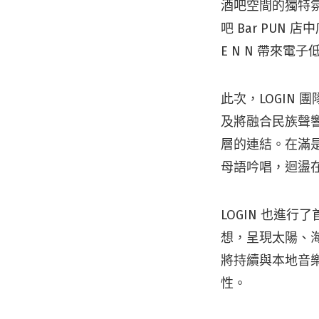
酒吧空間的獨特
吧 Bar PUN 店
E N N 帶來
此次，LOGIN 團
及將融合民族聲
層的連結。在滿是
母語吟唱，迴盪
LOGIN 也進
想，呈現太陽、海
將持續與本地音樂
性。