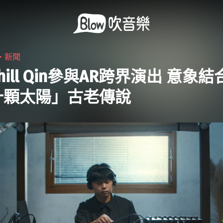
9・
新聞
hill Qin參與AR跨界演出 意象
十顆太陽」古老傳說