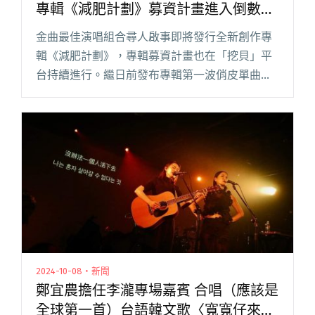
專輯《減肥計劃》募資計畫進入倒數階
段
金曲最佳演唱組合尋人啟事即將發行全新創作專
輯《減肥計劃》，專輯募資計畫也在「挖貝」平
台持續進行。繼日前發布專輯第一波俏皮單曲
〈Chubby〉後，隨著募資進入最後倒數階段，尋
人啟事於昨日（10/25）再釋出全新療癒單曲〈靜
靜〉，講述減去語言後閱讀全文 "尋人啟事發布
全新療癒單曲〈靜靜〉 新專輯《減肥計劃》募資
計畫進入倒數階段"
2024-10-08・新聞
鄭宜農擔任李瀧專場嘉賓 合唱（應該是
全球第一首）台語韓文歌〈寬寬仔來到