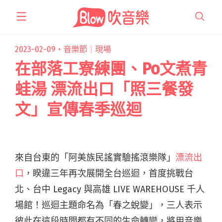
跳
至
主
要
2023-02-09・
音樂節｜現場
內
在部落工寮練團、Po文煮青
容
蛙湯 漂流出口「照三餐發
文」宣傳春季巡迴
來自台東的「阿美族民謠實驗搖滾樂隊」
漂流出
口
，睽違三年再次展開全台巡迴，首度挑戰台
北、台中 Legacy 與高雄 LIVE WAREHOUSE 千人
場館！巡迴主題命名為「春之蛻變」，三人表示
彼此在這段時間都有不同的生命轉變，將用音樂