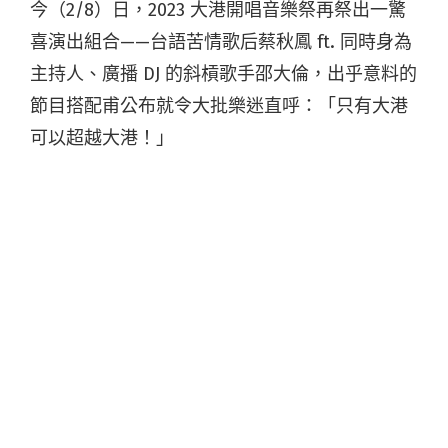
今（2/8）日，2023 大港開唱音樂祭再祭出一驚
喜演出組合——台語苦情歌后蔡秋鳳 ft. 同時身為
主持人、廣播 DJ 的斜槓歌手邵大倫，出乎意料的
節目搭配甫公布就令大批樂迷直呼：「只有大港
可以超越大港！」