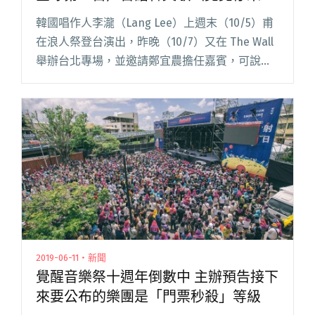
祢的面前〉
韓國唱作人李瀧（Lang Lee）上週末（10/5）甫
在浪人祭登台演出，昨晚（10/7）又在 The Wall
舉辦台北專場，並邀請鄭宜農擔任嘉賓，可說是
2024 年繼落日飛車與 hyukoh 的《AAA》後，又
一組台韓獨立音樂人充滿真摯閱讀全文 "鄭宜農
擔任李瀧專場嘉賓 合唱（應該是全球第一首）台
語韓文歌〈寬寬仔來到祢的面前〉"
2019-06-11・新聞
覺醒音樂祭十週年倒數中 主辦預告接下
來要公布的樂團是「門票秒殺」等級