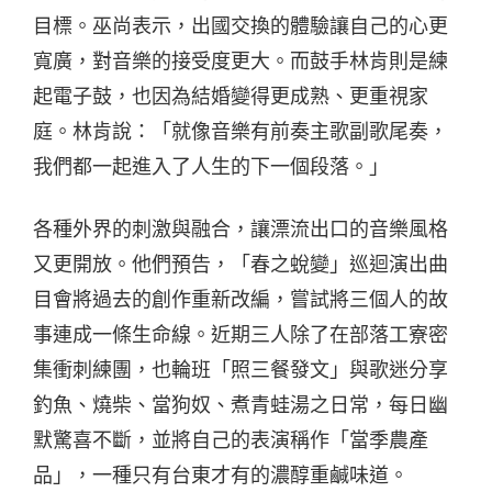
目標。巫尚表示，出國交換的體驗讓自己的心更
寬廣，對音樂的接受度更大。而鼓手林肯則是練
起電子鼓，也因為結婚變得更成熟、更重視家
庭。林肯說：「就像音樂有前奏主歌副歌尾奏，
我們都一起進入了人生的下一個段落。」
各種外界的刺激與融合，讓漂流出口的音樂風格
又更開放。他們預告，「春之蛻變」巡迴演出曲
目會將過去的創作重新改編，嘗試將三個人的故
事連成一條生命線。近期三人除了在部落工寮密
集衝刺練團，也輪班「照三餐發文」與歌迷分享
釣魚、燒柴、當狗奴、煮青蛙湯之日常，每日幽
默驚喜不斷，並將自己的表演稱作「當季農產
品」，一種只有台東才有的濃醇重鹹味道。