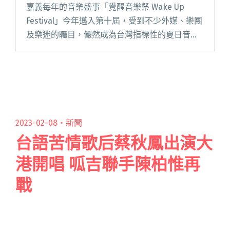
嘉義每年的音樂盛事「覺醒音樂祭 Wake Up
Festival」今年邁入第十屆，受到不少外媒、樂團
及樂迷的矚目，儼然成為台灣指標性的夏日音樂
祭。從高中生社團成發，到今日一年辦兩回
（台北大暖祭、嘉義覺醒音樂祭）的規模，發展
過程並不容易，閱讀全文 "覺醒音樂祭十週年倒
數中 主辦預告接下來要公布的樂團是「門票秒
殺」等級"
2023-02-08・
新聞
台語苦情歌后蔡秋鳳出演大
港開唱 呱吉聯手陳柏惟再
戰