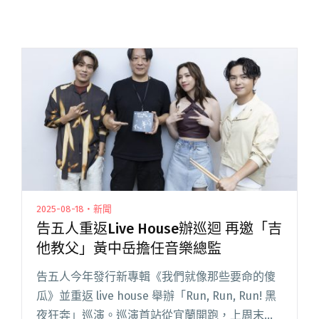
2025-08-18・新聞
告五人重返Live House辦巡迴 再邀「吉
他教父」黃中岳擔任音樂總監
告五人今年發行新專輯《我們就像那些要命的傻
瓜》並重返 live house 舉辦「Run, Run, Run! 黑
夜狂奔」巡演。巡演首站從宜蘭開跑，上周末