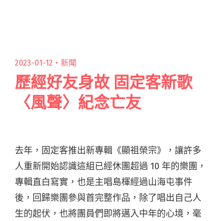
風」融合出新型態的台語動感歌曲，2023 年末壓
軸登場。 孫淑媚閱讀全文 "乱彈阿翔製作、楊雅
喆執導MV 孫淑媚〈我要閃閃爍〉打造「台語搖滾
電子弦樂雜交風」"
2023-01-12・
新聞
歷經好友身故 固定客新歌
〈風聲〉紀念亡友
去年，固定客推出新專輯《顯祖榮宗》，讓許多
人重新開始認識這組已經休團超過 10 年的樂團，
專輯直白寫實，也是主唱島楎經過山海屯事件
後，回歸樂團參與首完整作品，除了唱出自己人
生的起伏，也將團員們即將邁入中年的心境，毫