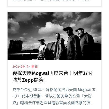
（8/16、8/17）抵台北 Legacy TERA 連唱兩場，
兩場共聚四千位歌迷高舉閱讀全文 "告五人重返
Live House辦巡迴 再邀「吉他教父」黃中岳擔任
音樂總監"
2024-09-19・新聞
後搖天團Mogwai再度來台！明年3/14
將於Zepp開演！
成軍至今近 30 年，蘇格蘭後搖滾天團 Mogwai 於
90 年代中期發跡，曾以石破天驚的音量「大爆
炸」嚇壞全球樂迷深具電影畫面及幽默感的演奏