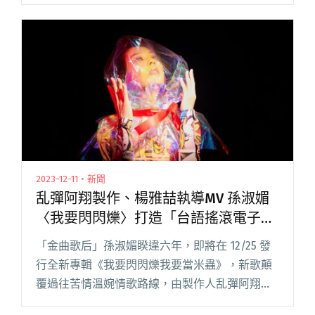
樂句、各類風格細膩融合以及高水準的錄音製作
技術，至今依然是後搖滾樂派最被推崇的樂團之
一，台灣、日閱讀全文 "後搖天團Mogwai再度來
台！明年3/14將於Zepp開演！"
2023-12-11・新聞
乱彈阿翔製作、楊雅喆執導MV 孫淑媚
〈我要閃閃爍〉打造「台語搖滾電子弦
樂雜交風」
「金曲歌后」孫淑媚睽違六年，即將在 12/25 發
行全新專輯《我要閃閃爍我要當米蟲》，新歌顛
覆過往苦情溫婉情歌路線，由製作人乱彈阿翔量
身打造〈我要閃閃爍〉，以「搖滾電子弦樂雜交