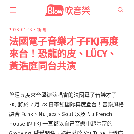
跳
至
主
要
2023-01-13・
新聞
內
法國電子音樂才子FKJ再度
容
來台！恐龍的皮、LÜCY、
黃浩庭同台共演
曾經五度來台舉辦演唱會的法國電子音樂才子
FKJ 將於 2 月 28 日率領團隊再度登台！音樂風格
融合 Funk、Nu Jazz、Soul 以及 Nu French
House 的 FKJ 一直都以自己音樂中超豐富的
Grooving 感受聞名，憑藉著於 YouTube 上發佈