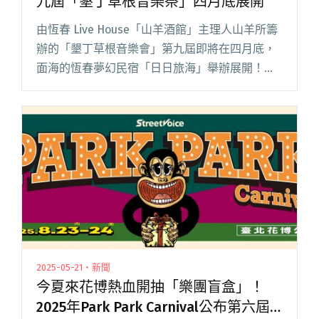
九屆「墾丁草根音樂祭」四月底展開
由恆春 Live House「山羊酒館」主理人山羊所籌
辦的「墾丁草根音樂會」第九屆即將在四月底，
面海的恆春夢幻民宿「日日旅海」舉辦展開！
4/25、4/26 音樂會活動後，4/27 加碼免費 after
party；2+1 日音樂陽光滿載、屬閱讀全文
"TRASH參演確定回恆春Long Stay！第九屆「墾
丁草根音樂祭」四月底展開"
2025-05-21・新聞
今夏來花博熱血開抽「樂團盲盒」！
2025年Park Park Carnival公布第六屆