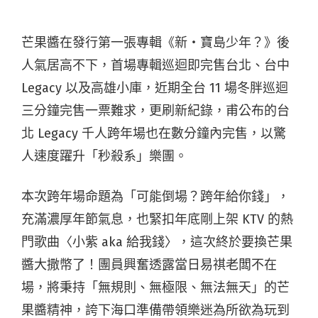
芒果醬在發行第一張專輯《新・寶島少年？》後
人氣居高不下，首場專輯巡迴即完售台北、台中
Legacy 以及高雄小庫，近期全台 11 場冬胖巡迴
三分鐘完售一票難求，更刷新紀錄，甫公布的台
北 Legacy 千人跨年場也在數分鐘內完售，以驚
人速度躍升「秒殺系」樂團。
本次跨年場命題為「可能倒場？跨年給你錢」，
充滿濃厚年節氣息，也緊扣年底剛上架 KTV 的熱
門歌曲〈小紫 aka 給我錢〉，這次終於要換芒果
醬大撒幣了！團員興奮透露當日易祺老闆不在
場，將秉持「無規則、無極限、無法無天」的芒
果醬精神，誇下海口準備帶領樂迷為所欲為玩到