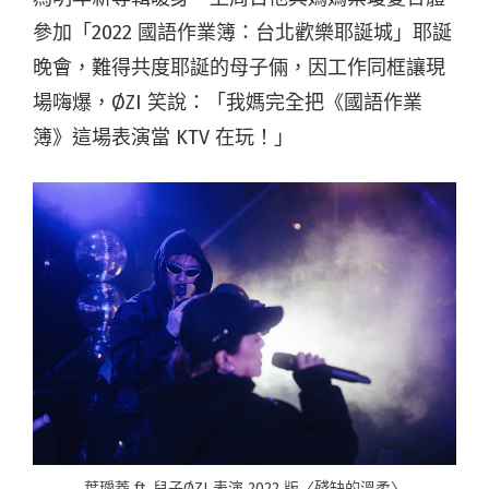
參加「2022 國語作業簿：台北歡樂耶誕城」耶誕
晚會，難得共度耶誕的母子倆，因工作同框讓現
場嗨爆，ØZI 笑說：「我媽完全把《國語作業
簿》這場表演當 KTV 在玩！」
葉璦菱 ft. 兒子ØZI 表演 2022 版〈殘缺的溫柔〉