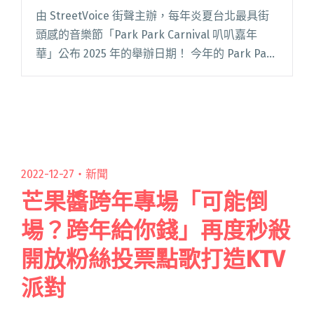
舉辦日期
由 StreetVoice 街聲主辦，每年炎夏台北最具街
頭感的音樂節「Park Park Carnival 叭叭嘉年
華」公布 2025 年的舉辦日期！ 今年的 Park Park
Carnival 確定將在 8/23（六）至 8/24（日）閱讀
全文 "今夏來花博熱血開抽「樂團盲盒」！2025
年Park Park Carnival公布第六屆舉辦日期"
2022-12-27・
新聞
芒果醬跨年專場「可能倒
場？跨年給你錢」再度秒殺
開放粉絲投票點歌打造KTV
派對