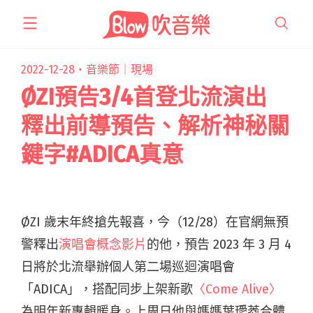
跳
至
主
要
2022-12-28・
音樂節｜現場
內
ØZI預告3/4首登北流演出
容
釋出前導預告、解析神秘關
鍵字#ADICA真意
ØZI 歲末年終搶先報喜，今（12/28）在官網無預
警釋出
演唱會概念影片
的他，預告 2023 年 3 月 4
日將於北流舉辦個人第二場巡迴演唱會
「ADICA」，搭配同步上架新歌
〈Come Alive〉
為明年新專輯暖身。上周日他與媽媽葉璦菱合體