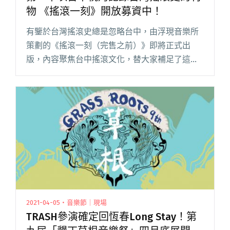
物 《搖滾一刻》開放募資中！
有鑒於台灣搖滾史總是忽略台中，由浮現音樂所
策劃的《搖滾一刻（完售之前）》即將正式出
版，內容聚焦台中搖滾文化，替大家補足了這一
塊重要拼圖。不論是當年曾參與「倉庫搖滾」的
資深樂迷，或是來不及躬逢其盛的年輕聽團仔，
千萬別錯過這本刊物，如今在募資平閱讀全文
"第一本以台中視角記錄台灣搖滾史的刊物 《搖
滾一刻》開放募資中！"
2021-04-05・音樂節｜現場
TRASH參演確定回恆春Long Stay！第