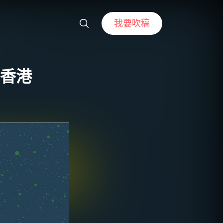
我要吹稿
演香港