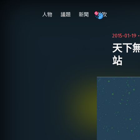
跳
至
人物
議題
新聞
雜吹
主
要
2015-01-19
內
天下無
容
站