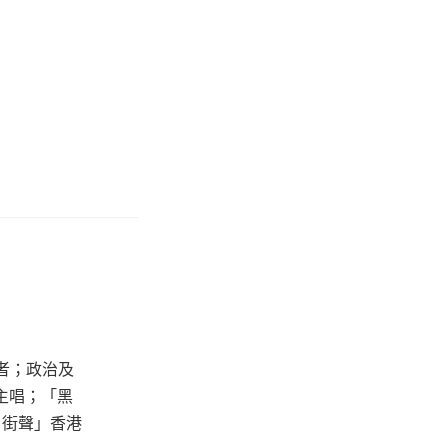
者；政治及
主唱；「黑
e 街聲」香港