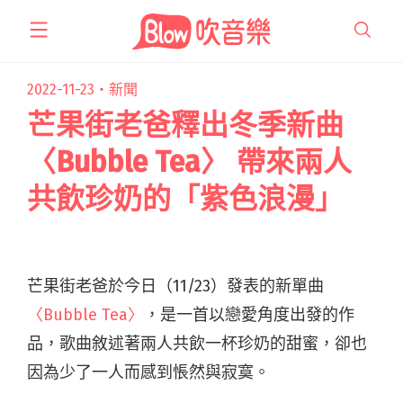
跳
至
主
要
2022-11-23・
新聞
內
芒果街老爸釋出冬季新曲
容
〈Bubble Tea〉 帶來兩人
共飲珍奶的「紫色浪漫」
芒果街老爸於今日（11/23）發表的新單曲
〈Bubble Tea〉
，是一首以戀愛角度出發的作
品，歌曲敘述著兩人共飲一杯珍奶的甜蜜，卻也
因為少了一人而感到悵然與寂寞。