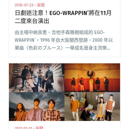
2018-07-23・新聞
日劇迷注意！EGO-WRAPPIN’將在11月
二度來台演出
由主唱中納良恵、吉他手森雅樹組成的 EGO-
WRAPPIN’，1996 年自大阪關西發跡，2000 年以
單曲〈色彩のブルース〉一舉成名晉身主流樂
壇，被日本媒體評為「現今最能代表日本的樂
團」。 出道至今共發行八張正式專輯，融合昭和
閱讀全文 "日劇迷注意！EGO-WRAPPIN’將在11月
二度來台演出"
2021-12-21・新聞