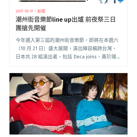
2017-10-17・新聞
潮州街音樂節line up出爐 前夜祭三日
團搶先開催
今年邁入第三屆的潮州街音樂節，即將在本週六
（10 月 21 日）盛大展開，演出陣容橫跨台灣、
日本共 28 組演出者，包括 Deca joins、黃玠瑋、
脆弱少女組、以莉．高露、日本代表 HAPPLE、
中村佳穗、原田茶飯事等，當天 line 閱讀全文
"潮州街音樂節line up出爐 前夜祭三日團搶先開
催"