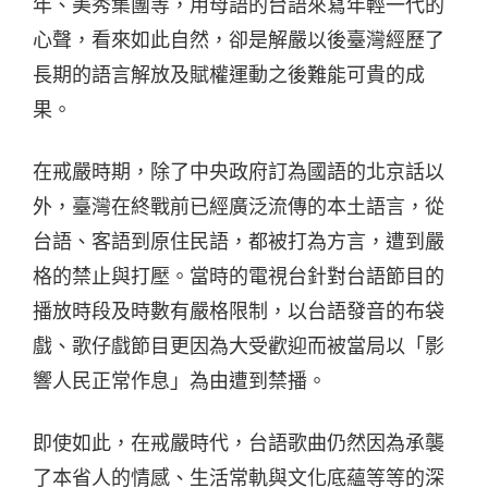
年、美秀集團等，用母語的台語來寫年輕一代的
心聲，看來如此自然，卻是解嚴以後臺灣經歷了
長期的語言解放及賦權運動之後難能可貴的成
果。
在戒嚴時期，除了中央政府訂為國語的北京話以
外，臺灣在終戰前已經廣泛流傳的本土語言，從
台語、客語到原住民語，都被打為方言，遭到嚴
格的禁止與打壓。當時的電視台針對台語節目的
播放時段及時數有嚴格限制，以台語發音的布袋
戲、歌仔戲節目更因為大受歡迎而被當局以「影
響人民正常作息」為由遭到禁播。
即使如此，在戒嚴時代，台語歌曲仍然因為承襲
了本省人的情感、生活常軌與文化底蘊等等的深