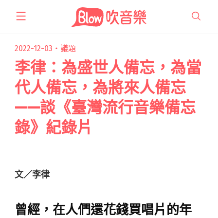
跳
至
主
要
2022-12-03・
議題
內
李律：為盛世人備忘，為當
容
代人備忘，為將來人備忘
——談《臺灣流行音樂備忘
錄》紀錄片
文／李律
曾經，在人們還花錢買唱片的年