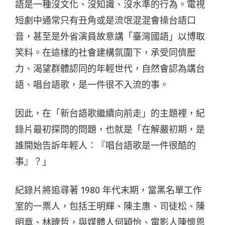
語是一種沒文化、沒知識、沒水準的行為。電視
短劇中通常只有丑角或是流氓混混會操台語口
音，甚至是外省演員故意講「臺灣國語」以博取
笑料。在這樣的社會建構氛圍下，承受同儕壓
力、渴望群體認同的年輕世代，自然會認為講台
語、唱台語歌，是一件很不入流的事。
因此，在「新台語歌繼續向前走」的主題裡，紀
錄片最初探問的問題，也就是「在解嚴初期，是
誰開始告訴年輕人：『唱台語歌是一件很酷的
事』？」
紀錄片將追尋著 1980 年代末期，當黑名單工作
室的一票人，包括王明輝、陳主惠、司徒松、陳
明章、林暐哲，與媒體人何穎怡、電影人陳懷恩