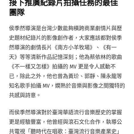
接下推廣紀錄片拍攝任務的最佳
團隊
侯季然導演是台灣少數能夠橫跨商業劇情片與歷
史題材紀錄片的影像創作者，大家應該都對侯季
然導演的劇情長片《南方小羊牧場》、《有一
天》等等清新作品記憶深刻；他為蔡依林的歌曲
《不一樣又怎樣》拍攝的 MV 更是令人感動不
已，除此之外，他也曾為黃玠、郭靜、陳永龍等
知名歌手拍攝 MV，嫻熟於音樂與影像之間獨特的
共感與詩意。
而侯季然導演對於臺灣華語流行音樂歷史的掌握
更是經驗豐富，他曾經與滾石文化合作，執導公
共電視「聽時代在唱歌：臺灣流行音樂產業史」