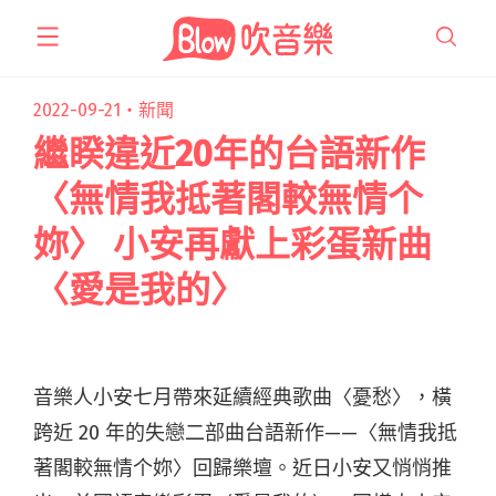
跳
至
主
要
2022-09-21・
新聞
內
繼睽違近20年的台語新作
容
〈無情我抵著閣較無情个
妳〉 小安再獻上彩蛋新曲
〈愛是我的〉
音樂人小安七月帶來延續經典歌曲〈憂愁〉，
橫
跨近 20 年的失戀二部曲
台語新作——〈無情我抵
著閣較無情个妳〉回歸樂壇。近日小安
又
悄悄推