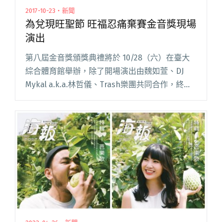
2017-10-23・新聞
為兌現旺聖節 旺福忍痛棄賽金音獎現場
演出
第八屆金音獎頒獎典禮將於 10/28（六）在臺大
綜合體育館舉辦，除了開場演出由魏如萱、DJ
Mykal a.k.a.林哲儀、Trash樂團共同合作，終場
演出則由董事長樂團與九天民俗技藝團聯手擔
綱，本屆入圍最佳現場演出獎的「四分衛」、
「美秀集閱讀全文 "為兌現旺聖節 旺福忍痛棄賽
金音獎現場演出"