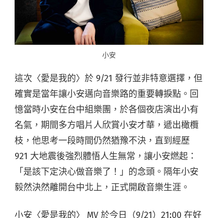
小安
這次〈愛是我的〉於 9/21 發行並非特意選擇，但
確實是當年讓小安邁向音樂路的重要轉捩點。回
憶當時小安在台中組樂團，於各個夜店演出小有
名氣，期間多方唱片人欣賞小安才華，遞出橄欖
枝，他思考一段時間仍然猶豫不決，直到經歷
921 大地震後強烈體悟人生無常，讓小安燃起：
「是該下定決心做音樂了！」的念頭。隔年小安
毅然決然離開台中北上，正式開啟音樂生涯。
小安〈愛是我的〉 MV 於今日（9/21）21:00 在好