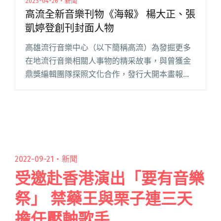
2023-04-26・新聞
高流全新音樂刊物《海報》 楊大正、張
凱婷登創刊封面人物
高雄流行音樂中心（以下簡稱高流）為發掘更多
在地流行音樂相關人事物的精采故事，與曾獲金
鼎獎編輯團隊探照文化合作，發行大開本畫報規
格的全新音樂刊物《海報》雙月刊。 創刊號特輯
「芭樂歌」力邀在地知名音樂人滅火器主唱楊大
正、大象體操貝斯手張凱婷，分閱讀全文 "高流
全新音樂刊物《海報》 楊大正、張凱婷登創刊封
面人物"
2022-09-21・
新聞
受邀赴香港演出「要有音樂
祭」 禁藥王與栗子連三天
擔任壓軸歌手