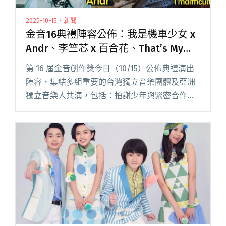
2025-10-15・新聞
金音16典禮陣容公佈：我是機車少女 x
Andr、李竺芯 x 百合花、That’s My
Shhh與someshiit 山姆將登台共演
第 16 屆金音創作獎今日（10/15）公佈典禮演出
陣容，集結多組重要的台灣獨立音樂團體及亞洲
獨立音樂人共演，包括：拍謝少年與緊密合作的
「台味跨界藝術團體」拚場、派對組織 That’s My
Shhh 與 someshiit 山閱讀全文 "金音16典禮陣容
公佈：我是機車少女 x Andr、李竺芯 x 百合花、
That’s My Shhh與someshiit 山姆將登台共演"