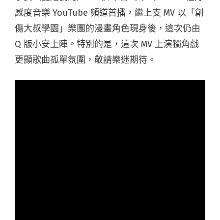
感度音樂 YouTube 頻道首播，繼上支 MV 以「創
傷大叔學園」樂團的漫畫角色現身後，這次仍由
Q 版小安上陣。特別的是，這次 MV 上演獨角戲
更顯歌曲孤單氛圍，敬請樂迷期待。