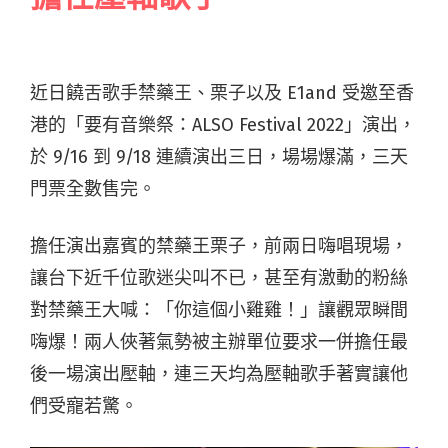
近日饒舌歌手禁藥王、栗子以及 E1and 受邀至香
港的「要有音樂祭：ALSO Festival 2022」演出，
於 9/16 到 9/18 連續演出三日，場場爆滿，三天
門票全數售完。
擔任演出嘉賓的禁藥王栗子，前兩日嗨唱現場，
讓台下近千位歌迷尖叫不已，甚至有激動的粉絲
對禁藥王大喊：「你這個小雞雞！」讓觀眾瞬間
嗨爆！兩人俠著氣勢被主辦單位要求一併擔任最
後一場演出壓軸，連三天均為壓軸歌手著實讓他
們受寵若驚。