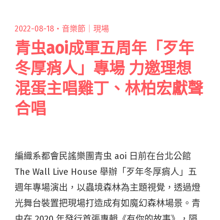
2022-08-18・
音樂節｜現場
青虫aoi成軍五周年「歹年
冬厚痟人」專場 力邀理想
混蛋主唱雞丁、林柏宏獻聲
合唱
編織系都會民謠樂團青虫 aoi 日前在台北公館
The Wall Live House 舉辦「歹年冬厚痟人」五
週年專場演出，以蟲境森林為主題視覺，透過燈
光舞台裝置把現場打造成有如魔幻森林場景。青
虫在 2020 年發行首張專輯《有你的故事》，隔