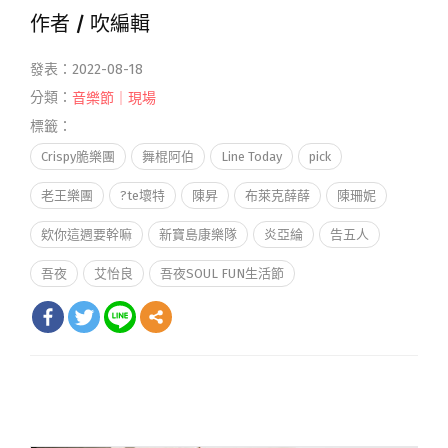
作者 /
吹編輯
發表：2022-08-18
分類：
音樂節｜現場
標籤：
Crispy脆樂團
舞棍阿伯
Line Today
pick
老王樂團
?te壞特
陳昇
布萊克薛薛
陳珊妮
欸你這週要幹嘛
新寶島康樂隊
炎亞綸
告五人
吾夜
艾怡良
吾夜SOUL FUN生活節