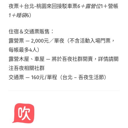
夜票＋台北-桃園來回接駁車票
6＋露營位
1＋營帳
1＋睡袋
6）
住宿＆交通票販售：
露營票 — 2,000元／單夜（不含活動入場門票，
每帳最多4人）
露營木屋、車屋 — 將於吾夜社群開賣，詳情請關
注吾夜相關社群
交通票 — 160元/單程（台北 – 吾夜生活節）