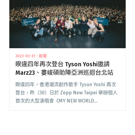
2023-03-31・新聞
睽違四年再次登台 Tyson Yoshi邀請
Marz23、婁峻碩助陣亞洲巡迴台北站
睽違四年，香港潮流創作歌手 Tyson Yoshi 再次
登台，昨（30）日於 Zepp New Taipei 舉辦個人
首次的大型演唱會《MY NEW WORLD
ORDER》，開啟個人出道以來首次的亞洲巡迴。
Tyson Yoshi 為整場閱讀全文 "睽違四年再次登台
Tyson Yoshi邀請Marz23、婁峻碩助陣亞洲巡迴
台北站"