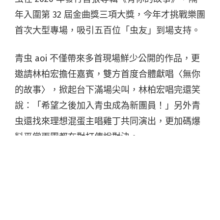
年入圍第 32 屆金曲獎三項大獎，今年才挑戰樂團
首次大型專場，吸引五百位「虫友」到場支持。
青虫 aoi 不僅帶來多首現場鮮少公開的作品，更
邀請林柏宏擔任嘉賓，雙方首度合體獻唱〈無你
的故事〉，掀起台下滿場尖叫，林柏宏唱完還笑
說：「希望之後加入青虫成為新團員！」另外青
虫還找來理想混蛋主唱雞丁共同演出，更加碼爆
料平常兩團都在對打傳說對決。
迎接成軍五周年，青虫特別舉辦「歹年冬厚痟
人」大型專場，特別把場地打造成蟲境森林，不
僅舞台佈滿燈條，甚至還在天花板設計各種蟲類
裝置燈飾，絢爛神秘的視覺風格，讓每位虫友踏