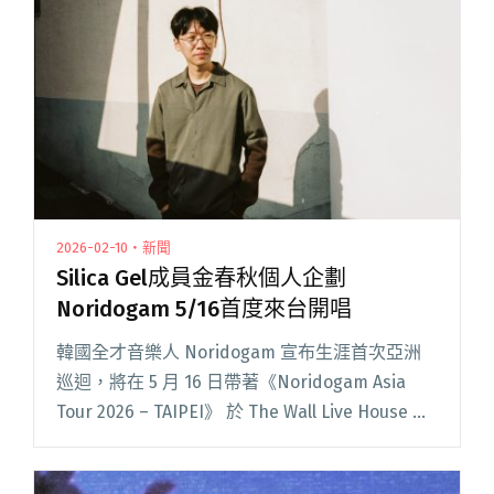
2026-02-10・新聞
Silica Gel成員金春秋個人企劃
Noridogam 5/16首度來台開唱
韓國全才音樂人 Noridogam 宣布生涯首次亞洲
巡迴，將在 5 月 16 日帶著《Noridogam Asia
Tour 2026 – TAIPEI》 於 The Wall Live House 首
度來台開唱！ Norido閱讀全文 "Silica Gel成員金
春秋個人企劃Noridogam 5/16首度來台開唱"