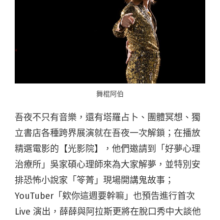
舞棍阿伯
吾夜不只有音樂，還有塔羅占卜、團體冥想、獨
立書店各種跨界展演就在吾夜一次解鎖；在播放
精選電影的【光影院】，他們邀請到「好夢心理
治療所」吳家碩心理師來為大家解夢，並特別安
排恐怖小說家「笭菁」現場開講鬼故事；
YouTuber「欸你這週要幹嘛」也預告進行首次
Live 演出，薛薛與阿拉斯更將在脫口秀中大談他