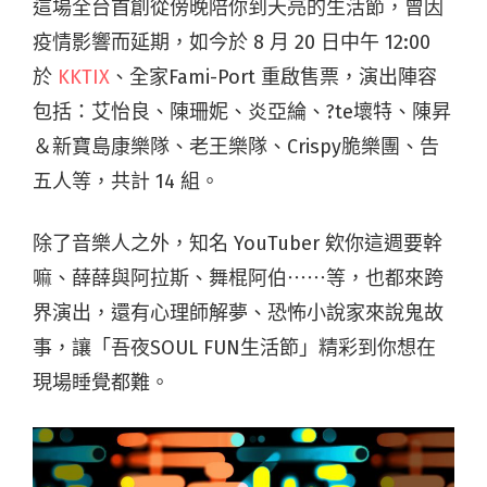
這場全台首創從傍晚陪你到天亮的生活節，曾因
疫情影響而延期，如今於 8 月 20 日中午 12:00
於
KKTIX
、全家Fami-Port 重啟售票，演出陣容
包括：艾怡良、陳珊妮、炎亞綸、?te壞特、陳昇
＆新寶島康樂隊、老王樂隊、Crispy脆樂團、告
五人等，共計 14 組。
除了音樂人之外，知名 YouTuber 欸你這週要幹
嘛、薛薛與阿拉斯、舞棍阿伯⋯⋯等，也都來跨
界演出，還有心理師解夢、恐怖小說家來說鬼故
事，讓「吾夜SOUL FUN生活節」精彩到你想在
現場睡覺都難。