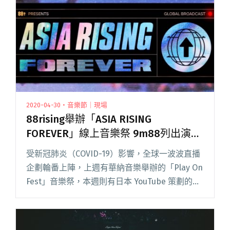
2020-04-30・音樂節｜現場
88rising舉辦「ASIA RISING
FOREVER」線上音樂祭 9m88列出演名
單
受新冠肺炎（COVID-19）影響，全球一波波直播
企劃輪番上陣，上週有華納音樂舉辦的「Play On
Fest」音樂祭，本週則有日本 YouTube 策劃的「
YouTube Music Week STAY HOME #WITHME」，
今（閱讀全文 "88rising舉辦「ASIA RISING
FOREVER」線上音樂祭 9m88列出演名單"