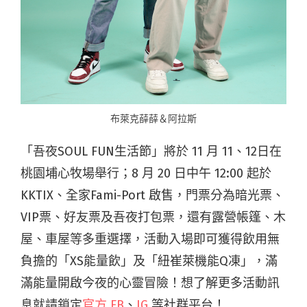
布萊克薛薛＆阿拉斯
「吾夜SOUL FUN生活節」將於 11 月 11、12日在
桃園埔心牧場舉行；8 月 20 日中午 12:00 起於
KKTIX、全家Fami-Port 啟售，門票分為暗光票、
VIP票、好友票及吾夜打包票，還有露營帳篷、木
屋、車屋等多重選擇，活動入場即可獲得飲用無
負擔的「XS能量飲」及「紐崔萊機能Q凍」，滿
滿能量開啟今夜的心靈冒險！想了解更多活動訊
息就請鎖定
官方 FB
、
IG
等社群平台！