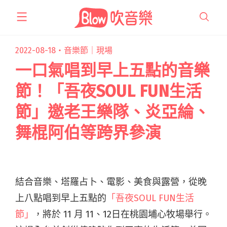
跳
至
主
要
2022-08-18・
音樂節｜現場
內
一口氣唱到早上五點的音樂
容
節！「吾夜SOUL FUN生活
節」邀老王樂隊、炎亞綸、
舞棍阿伯等跨界參演
結合音樂、塔羅占卜、電影、美食與露營，從晚
上八點唱到早上五點的
「吾夜SOUL FUN生活
節」
，將於 11 月 11、12日在桃園埔心牧場舉行。