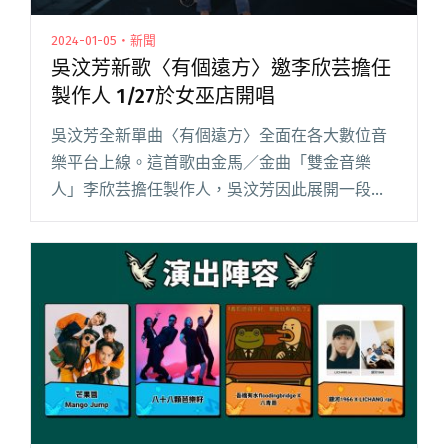
2024-01-05・新聞
吳汶芳新歌〈有個遠方〉邀李欣芸擔任
製作人 1/27於女巫店開唱
吳汶芳全新單曲〈有個遠方〉全面在各大數位音
樂平台上線。這首歌由金馬／金曲「雙金音樂
人」李欣芸擔任製作人，吳汶芳因此展開一段前
所未有的音樂奇幻之旅，亦師亦友的李欣芸，讓
一度有「不想唱」念頭的她，在創作的世界裡有
種被理解的感動。 歌曲靈感來自吳閱讀全文 "吳
汶芳新歌〈有個遠方〉邀李欣芸擔任製作人 1/27
於女巫店開唱"