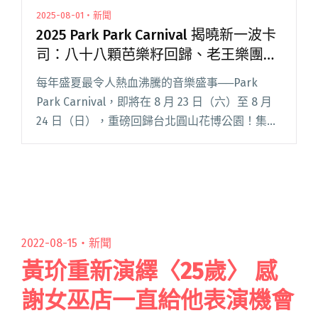
2025-08-01・新聞
2025 Park Park Carnival 揭曉新一波卡
司：八十八顆芭樂籽回歸、老王樂團主
唱張立長首次solo登場
每年盛夏最令人熱血沸騰的音樂盛事──Park
Park Carnival，即將在 8 月 23 日（六）至 8 月
24 日（日），重磅回歸台北圓山花博公園！集結
在地樂團、新生代獨立之聲、風格各異的 DJ 陣
容，從熟悉的節奏到全新發現，猶如閱讀全文
"2025 Park Park Carnival 揭曉新一波卡司：八十
八顆芭樂籽回歸、老王樂團主唱張立長首次solo
登場"
2022-08-15・
新聞
黃玠重新演繹〈25歲〉 感
謝女巫店一直給他表演機會