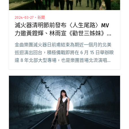
2024-03-27・新聞
滅火器清明節前發布〈人生尾路〉MV
力邀黃鐙輝、林雨宣《勸世三姊妹》卡
司出演
金曲樂團滅火器日前甫結束為期近一個月的北美
巡迴演出回台，積極備戰即將在 6 月 15 日舉辦睽
違 8 年北部大型專場，也是樂團首場北流演唱會
《一生到底》，在思念故人的清明時節前一週，
推出敘述生死議題的〈人生尾路〉MV，由新銳導
演鄔鶴宏執導，閱讀全文 "滅火器清明節前發布
〈人生尾路〉MV 力邀黃鐙輝、林雨宣《勸世三姊
妹》卡司出演"