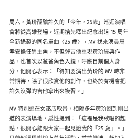
周六，黃玠醞釀許久的「今年，25歲」巡迴演唱
會將從高雄登場，近期搶先釋出紀念出道 15 周年
全新錄製的同名單曲〈25 歲〉，MV 找來演員周
孝安擔任男主角，不但彈吉他重現黃玠經典作
品，也首次以爸爸角色入鏡，呼應目前個人身
分，他開心表示：「得知要演出黃玠的 MV 時非
常期待，除了很欣賞他的創作，也終於有機會把
許久沒彈的吉他拿出來複習。」
MV 特別選在女巫店取景，相隔多年黃玠回到剛出
道的表演場地，感性提到：「這裡是我歌唱的起
點，很開心能跟大家一起見證我的『25 歲』。」