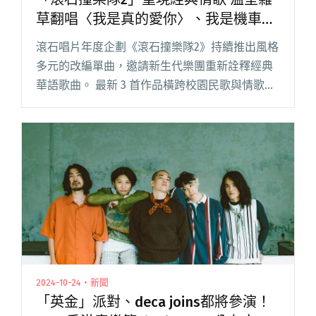
草翻唱〈我是真的愛你〉、我是機車少
女詮釋〈新不了情〉
滾石唱片年度企劃《滾石撞樂隊2》持續推出風格
多元的改編單曲，邀請新生代樂團重新詮釋經典
華語歌曲。 最新 3 首作品橫跨校園民歌與情歌，
由溫室雜草改編李宗盛的〈我是真的愛你〉、我
是機車少女翻唱萬芳的〈新不了情〉，以及
SONNIE 桑尼重塑陳閱讀全文 "「滾石撞樂隊2」
重現經典情歌 溫室雜草翻唱〈我是真的愛你〉、
我是機車少女詮釋〈新不了情〉"
2024-10-24・新聞
「英金」派對、deca joins都將參演！