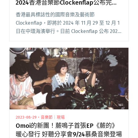
2024香港音樂節Clockenflap公布完整
陣容：Jack White、Central Cee、櫻坂
香港最具標誌性的國際音樂及藝術節
46、Creepy Nuts…（新增時間表、場
Clockenflap，即將於 2024 年 11 月 29 至 12 月 1
域圖）
日在中環海濱舉行。日前 Clockenflap 公布 2024
年完整陣容，除了早先公開的 Jack White、Air、
Su閱讀全文 "「英金」派對、deca joins都將參
演！2024香港音樂節Clockenflap公布完整陣容：
Jack White、Central Cee、櫻坂46、Creepy
Nuts…（新增時間表、場域圖）"
2023-08-29・音樂節｜現場
Omoi的新團！蕨鳴子首張EP《蕨的》
暖心發行 好聽分享會9/24慕桑音樂登場