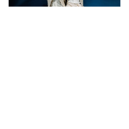
凹與山
凹與山 Our Shame 由主唱小凹與鼓手 Isan 組
成，大學時期曾拿下「金韶獎」創作組冠軍，
2018 年冬天發布單曲〈理查〉，在 StreetVoice
上攻佔數週排行榜冠軍，至今串流已累積超過一
百萬次播放；2019 年發行首張 EP《一切好事都
會發生》，自在把玩電子聲響及木吉他質地的音
樂風格，以及切合社群時代心境的創作主題，再