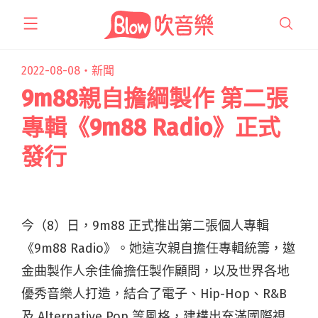
跳
至
主
要
2022-08-08・
新聞
內
9m88親自擔綱製作 第二張
容
專輯《9m88 Radio》正式
發行
今（8）日，9m88 正式推出第二張個人專輯
《9m88 Radio》。她這次親自擔任專輯統籌，邀
金曲製作人余佳倫擔任製作顧問，以及世界各地
優秀音樂人打造，結合了電子、Hip-Hop、R&B
及 Alternative Pop 等風格，建構出充滿國際視