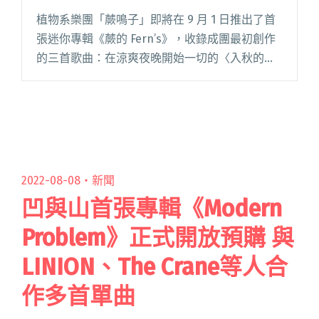
植物系樂團「蕨鳴子」即將在 9 月 1 日推出了首
張迷你專輯《蕨的 Fern’s》，收錄成團最初創作
的三首歌曲：在涼爽夜晚開始一切的〈入秋的晚
上〉、允許自己停步喘息的〈中間〉、從悲傷到
感受溫暖到嘗試給予溫暖的〈一定都會成為〉。
他們也將於 9閱讀全文 "Omoi的新團！蕨鳴子首
張EP《蕨的》暖心發行 好聽分享會9/24慕桑音樂
登場"
2022-08-08・
新聞
凹與山首張專輯《Modern
Problem》正式開放預購 與
LINION、The Crane等人合
作多首單曲