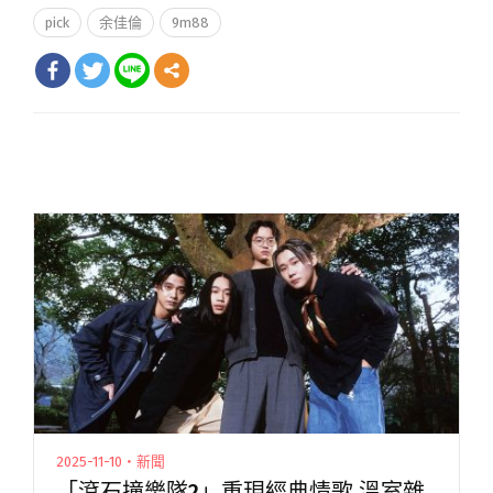
pick
余佳倫
9m88
2025-11-10・新聞
「滾石撞樂隊2」重現經典情歌 溫室雜