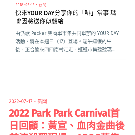
2018-06-13・新聞
快來YOUR DAY分享你的「啡」常事 瑪
啡因將送你似顏繪
由派歌 Packer 與簡單市集共同舉辦的 YOUR DAY
活動，將在本週日（17）登場。端午連假的午
後，正合適來四四南村走走，逛逛市集聽聽瑪啡
因樂團的新作品！瑪啡因於 5 月中發行第三張 EP
《我就這樣在這裡等著》，擅長運用合成器與電
閱讀全文 "快來YOUR DAY分享你的「啡」常事 瑪
啡因將送你似顏繪"
2022-07-17・
新聞
2022 Park Park Carnival首
日回顧：黃宣、血肉金曲後