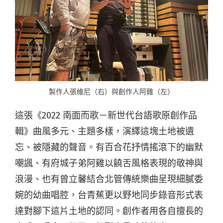
製作人張維尼（右）與創作人阿雞（左）
這張《2022 南面而歌－新世代台語歌原創作品
輯》曲風多元、主題多樣，演繹這塊土地被遺
忘、被隱藏的聲音。有百合花抒情搖滾下的幽默
嘲諷、有府城子弟阿雞以饒舌風格表現的敬神與
浪漫、也有曾立馨結合北管傳統樂曲呈現細膩委
婉的幼曲唱腔，台青蕉更以野地同步錄音形式表
達對腳下這片土地的認同。創作者用各自擅長的