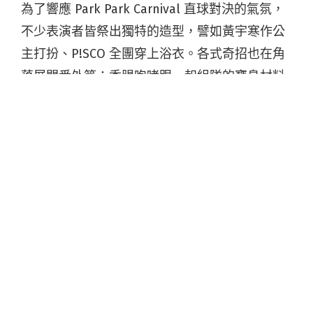
為了響應 Park Park Carnival 直球對決的氣氛，
不少表演者皆祭出獨特的造型，譬如黃宇寒作公
主打扮、P!SCO 全團穿上浴衣。各式奇招也在角
落展開番外篇：香腸咆哮跟一起組隊的寶島材料
行說，表演結束可以去找他們玩十八仔，贏了送
周邊；早已預告會帶充氣娃娃前來的 Empty
ORio 不僅履約，更將充氣娃娃投入觀眾群裡衝浪
（其實更接近托球接力），創造現場獨一無二的
解放時刻。