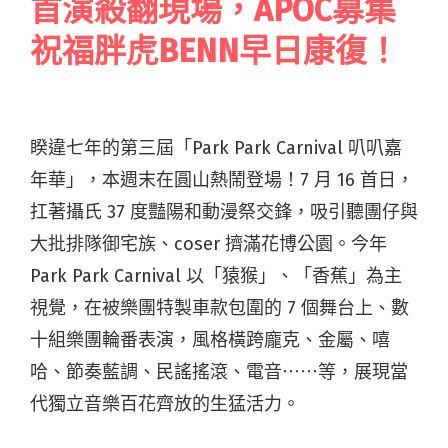
首演殺翻現場，APOC募集
祝福胖虎BENN早日康復！
睽違七年的第三屆「Park Park Carnival 叭叭嘉
年華」，本週末在圓山熱鬧登場！7 月 16 首日，
扛著攝氏 37 度豔陽和動漫祭交鋒，吸引聽團仔與
大批排隊御宅族、coser 擠滿花博公園。今年
Park Park Carnival 以「猿猴」、「香蕉」為主
視覺，在被樂團特製車款包圍的 7 個舞台上、數
十組樂團輪番表演，風格橫跨龐克、金屬、嘻
哈、節奏藍調、民謠搖滾、電音⋯⋯等，展現當
代獨立音樂百花齊放的生猛活力。