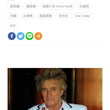
劉哲麟
蕭賀碩
拍謝少年 Sorry Youth
王榆鈞
巴賴
台青蕉
南面而歌
百合花
Line Today
pick