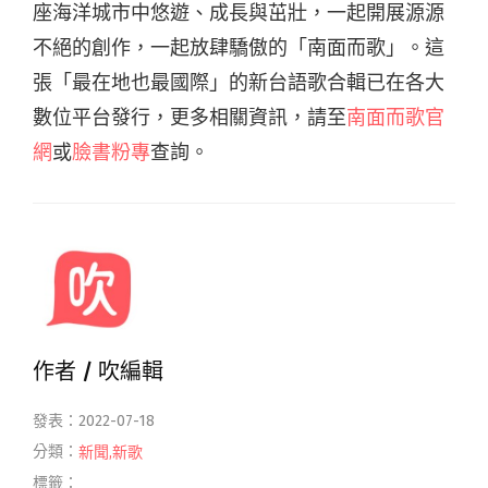
座海洋城市中悠遊、成長與茁壯，一起開展源源
不絕的創作，一起放肆驕傲的「南面而歌」。這
張「最在地也最國際」的新台語歌合輯已在各大
數位平台發行，
更多相關資訊，請至
南面而歌官
網
或
臉書粉專
查詢。
作者 /
吹編輯
發表：2022-07-18
分類：
新聞
,
新歌
標籤：