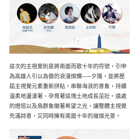
這次的主視覺則是將南面而歌十年的符號，引申
為高雄人引以為傲的浪漫燦爛——夕陽，並將歷
屆主視覺元素重新拼貼，串聯海浪的意象，持續
溫柔地盪漾著、孕育著這塊土地成長茁壯。遠處
的燈塔以及鳥群象徵著希望之光，讓整體主視覺
充滿詩意，又同時擁有南面十年的璀燦光景。