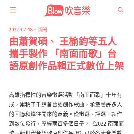
跳
至
主
要
2022-07-18・
新聞
內
由蕭賀碩、 王榆鈞等五人
容
攜手製作 「南面而歌」台
語原創作品輯正式數位上架
高雄指標性的音樂徵選活動「南面而歌」十年有
成，累積了千餘首台語創作歌曲，承載著許多人
的回憶和繼往開來的意義。從徵選、評選、製作
到數位發行，歷經兩百多個日子，《2022 南面而
歌－新世代台語歌原創作品輯》已於各大音樂數