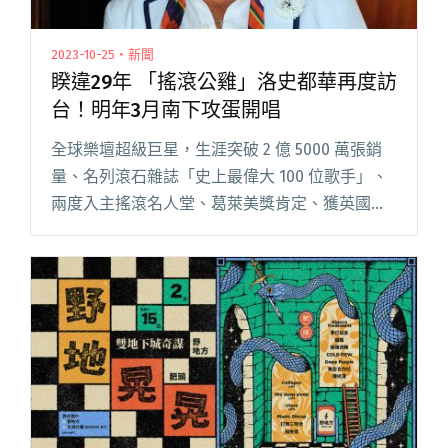
2023-10-25・新聞
睽違29年 「搖滾公雞」洛史都華再度訪
台！明年3月南下攻蛋開唱
全球樂壇超級巨星，⽣涯突破 2 億 5000 萬張銷
量、名列滾⽯雜誌「史上最偉⼤ 100 位歌⼿」、
兩度入主搖滾名⼈堂、葛萊美獎肯定、獲英國女
王封爵⋯⋯有「搖滾公雞」之稱的洛史都華
（Rod Stewart）正式宣佈，繼 1995 年台北市立
閱讀全文 "睽違29年 「搖滾公雞」洛史都華再度
訪台！明年3月南下攻蛋開唱"