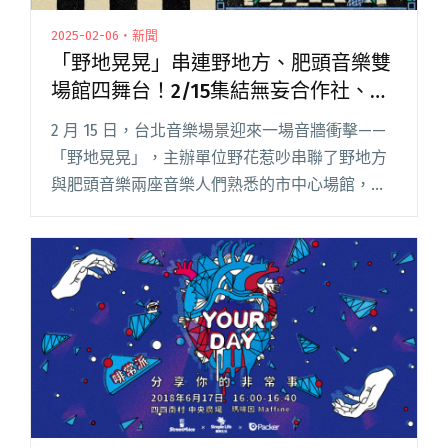
2025-02-06・新聞
「野地晃晃」串連野地方、肥頭音樂雙
場館四舞台！2/15集結無妄合作社、
Manic Sheep、陳修澤等20組台日樂團
2 月 15 日，台北音樂場景迎來一場音牆衝擊——
「野地晃晃」，主辦單位野花惹吵串聯了野地方
與肥頭音樂兩座音樂人們熟悉的市中心場館，四
舞台並行，迎來自日本的 COLLAPSE、the deep
sleep、UTERO 三組瞪鞋樂團。 而台灣閱讀全文
"「野地晃晃」串連野地方、肥頭音樂雙場館四舞
台！2/15集結無妄合作社、Manic Sheep、陳修
澤等20組台日樂團"