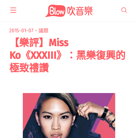
跳
至
主
要
2015-01-07・
議題
內
【樂評】Miss
容
Ko《XXXIII》：黑樂復興的
極致禮讚