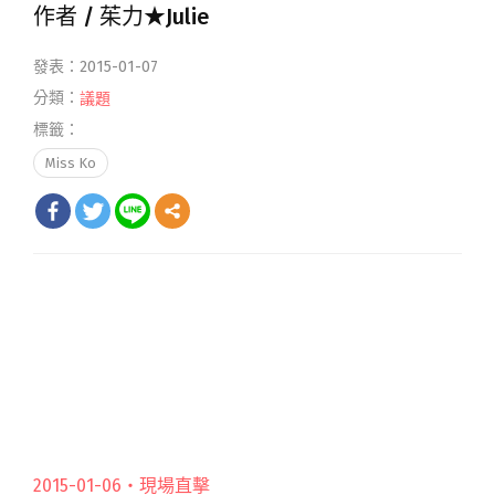
作者 /
茱力★Julie
發表：2015-01-07
分類：
議題
標籤：
Miss Ko
2015-01-06・
現場直擊