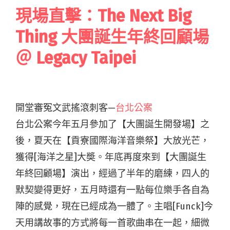
現場直擊：The Next Big
Thing 大團誕生年終回顧場
＠ Legacy Taipei
開堂審冤文武搖滾刺客—
台北公案
台北公案今年五月參加了【大團誕生開發場】之
後，夏天在【貢寮國際海洋音樂祭】大放光芒，
獲得[海洋之星]大奬。年底再度來到【大團誕生
年終回顧場】演出，經過了半年的磨練，四人的
默契變得更好，五月時還有一點每位樂手各自為
陣的感覺，現在已經成為一體了。主唱[Funck]今
天用講故事的方式將每一首歌曲串在一起，細微