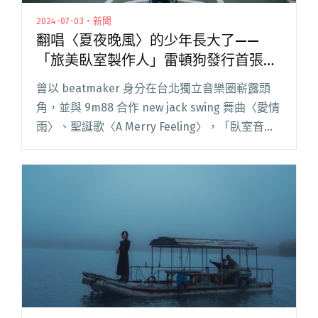
2024-07-03・新聞
翻唱〈夏夜晚風〉的少年長大了——
「旅美臥室製作人」雷頓狗發行首張專
輯《Blue Jeans》
曾以 beatmaker 身分在台北獨立音樂圈嶄露頭
角，並與 9m88 合作 new jack swing 舞曲〈愛情
雨〉、聖誕歌〈A Merry Feeling〉，「臥室音樂
製作人」雷頓狗（Layton Wu）因為 2020 年的翻
唱單曲閱讀全文 "翻唱〈夏夜晚風〉的少年長大
了——「旅美臥室製作人」雷頓狗發行首張專輯
《Blue Jeans》"