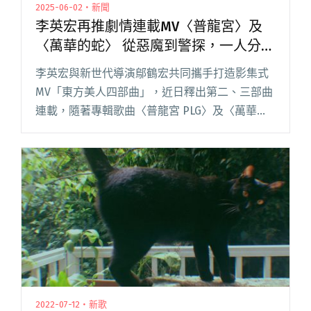
2025-06-02・新聞
李英宏再推劇情連載MV〈普龍宮〉及
〈萬華的蛇〉 從惡魔到警探，一人分飾
多角展現演技
李英宏與新世代導演鄔鶴宏共同攜手打造影集式
MV「東方美人四部曲」，近日釋出第二、三部曲
連載，隨著專輯歌曲〈普龍宮 PLG〉及〈萬華的
蛇 Monga Snake〉繼續挖掘由李英宏飾演的神秘
男子的真實身份。 透過每部曲劇中角色的不同視
角，李英閱讀全文 "李英宏再推劇情連載MV〈普
龍宮〉及〈萬華的蛇〉 從惡魔到警探，一人分飾
多角展現演技"
2022-07-12・新歌