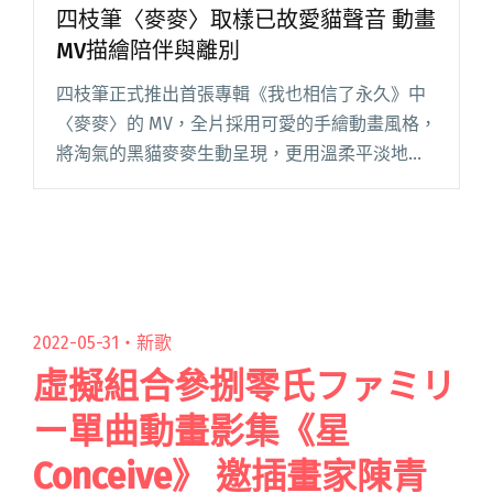
四枝筆〈麥麥〉取樣已故愛貓聲音 動畫
MV描繪陪伴與離別
四枝筆正式推出首張專輯《我也相信了永久》中
〈麥麥〉的 MV，全片採用可愛的手繪動畫風格，
將淘氣的黑貓麥麥生動呈現，更用溫柔平淡地敘
述主人和寵物的生活點滴，背後隱藏著濃濃的感
情。 四枝筆團員小四、咨咨與 Bibo 的寵物都在
他們的生活與創作中閱讀全文 "四枝筆〈麥麥〉
取樣已故愛貓聲音 動畫MV描繪陪伴與離別"
2022-05-31・
新歌
虛擬組合參捌零氏ファミリ
ー單曲動畫影集《星
Conceive》 邀插畫家陳青