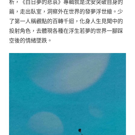
析，《白日夢的悲哀》專輯就是沈安突破自身的
繭，走出臥室，洞察外在世界的發夢浮世繪。少
了第一人稱觀點的百轉千迴，化身人生見聞中的
投射角色，去體現各種在浮生若夢的世界一腳踩
空後的情緒墜跌。