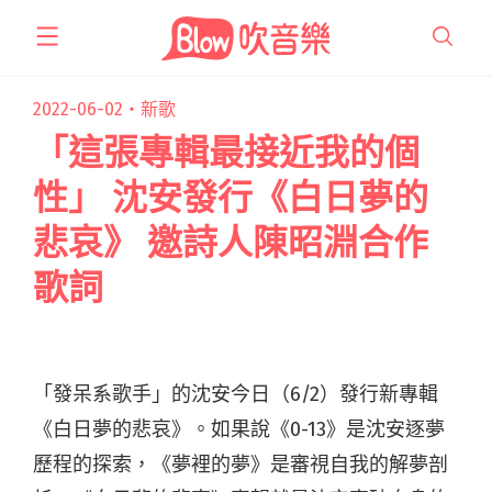
跳
至
主
要
2022-06-02・
新歌
內
「這張專輯最接近我的個
容
性」 沈安發行《白日夢的
悲哀》 邀詩人陳昭淵合作
歌詞
「發呆系歌手」的沈安今日（6/2）發行新專輯
《白日夢的悲哀》。如果說《0-13》是沈安逐夢
歷程的探索，《夢裡的夢》是審視自我的解夢剖