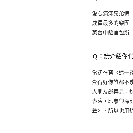
愛心滿滿兄弟情
成員最多的樂團
英台中語言包辦
Ｑ：請介紹你
當初在寫〈這一
覺得好像誰都不
人朋友說再見，
表演，印象很深
聲》，所以也用