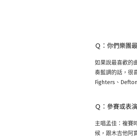
Ｑ：你們樂團
如果說最喜歡的
奏藍調的話，很喜歡 
Fighters、D
Ｑ：參賽或表
主唱孟佳：複賽
候，跟木吉他阿