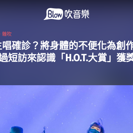
・
雜吹
主唱確診？將身體的不便化為創
過短訪來認識「H.O.T.大賞」獲