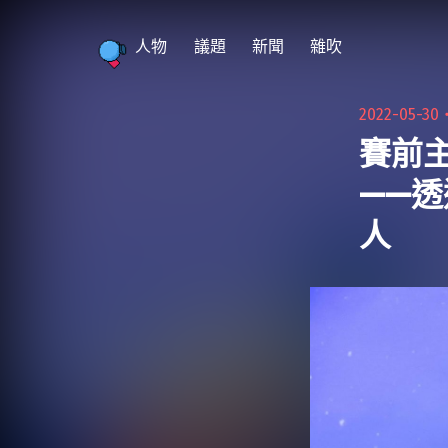
跳
至
人物
議題
新聞
雜吹
主
要
2022-05-30
內
賽前
容
——透
人