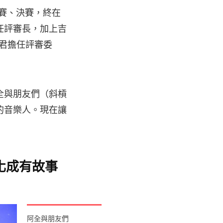
賽、決賽，終在
任評審長，加上吉
維君擔任評審委
阿全與朋友們（斜槓
的音樂人。現在讓
化成有故事
阿全與朋友們