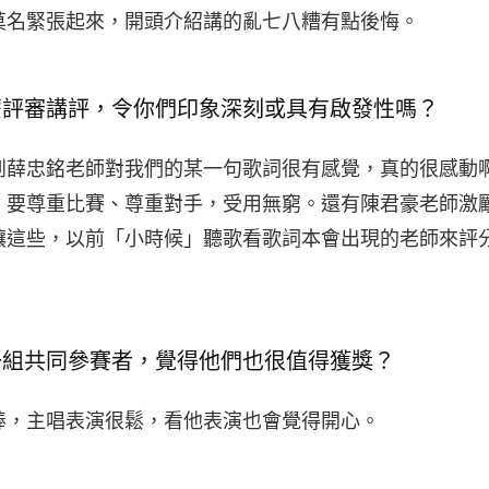
莫名緊張起來，開頭介紹講的亂七八糟有點後悔。
麼評審講評，令你們印象深刻或具有啟發性嗎？
到薛忠銘老師對我們的某一句歌詞很有感覺，真的很感動
，要尊重比賽、尊重對手，受用無窮。還有陳君豪老師激
讓這些，以前「小時候」聽歌看歌詞本會出現的老師來評
一組共同參賽者，覺得他們也很值得獲獎？
棒，主唱表演很鬆，看他表演也會覺得開心。