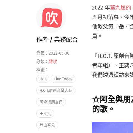
2022 年
第九屆的「
五月初落幕。今
他教父黃中岳、金
員。
作者 /
業務配合
發表：2022-05-30
「H.O.T. 原
分類：
雜吹
青年組）、王奕
標籤：
我們透過短訪來
Hot
Line Today
H.O.T.原創音樂大賽
☆阿全與朋
阿全與朋友們
的歌。
王奕凡
登山客兄