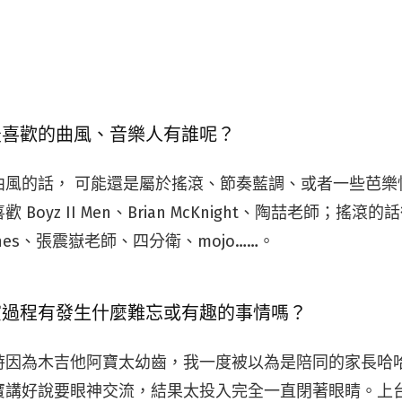
最喜歡的曲風、音樂人有誰呢？
曲風的話， 可能還是屬於搖滾、節奏藍調、或者一些芭樂
Boyz II Men、Brian McKnight、陶喆老師；搖滾的話
eftones、張震嶽老師、四分衛、mojo……。
演過程有發生什麼難忘或有趣的事情嗎？
時因為木吉他阿寶太幼齒，我一度被以為是陪同的家長哈
寶講好說要眼神交流，結果太投入完全一直閉著眼睛。上台