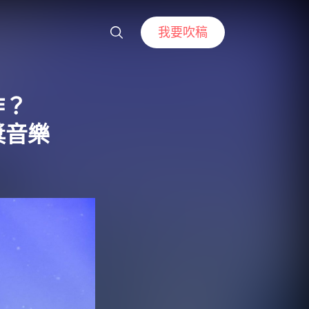
我要吹稿
作？
獎音樂