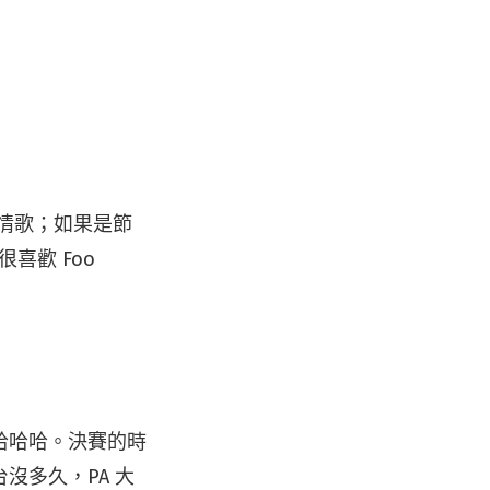
情歌；如果是節
很喜歡 Foo
哈哈哈。決賽的時
沒多久，PA 大