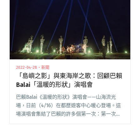
嘗試自己製作、設計歌曲閱讀全文 "在流浪中遇
見自己 克里夫「過客三部曲」最終曲〈路〉釋
出"
2022-04-28・新聞
「島嶼之影」與東海岸之歌：回顧巴賴
Balai「溫暖的形狀」演唱會
巴賴Balai《溫暖的形狀》演唱會——山海流光
場，日前（4/16）在都歷遊客中心暖心登場。這
場演唱會集結了巴賴的許多個第一次：第一次舉
辦戶外專場、第一次結合大地藝術作品「島嶼之
影」共演、第一次聯合燈光視訊的視覺設計。夜
幕中，海岸山脈的稜線格閱讀全文 "「島嶼之