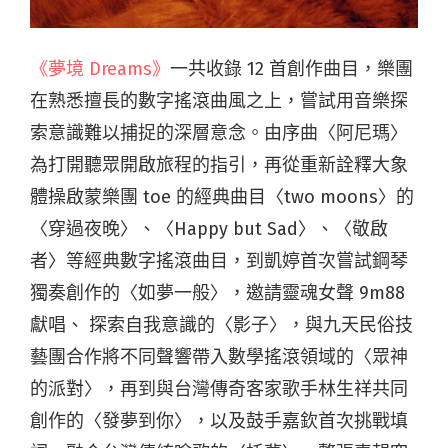
《夢境 Dreams》
一共收錄 12 首創作曲目，樂團
在熟悉擅長的數字搖滾曲風之上，嘗試用音樂探
索意識難以捕捉的深層意念。由序曲〈阿尼瑪〉
為打開聽眾開啟旅程的指引，再從重新詮釋大象
體操啟蒙樂團 toe 的經典曲目〈two moons〉的
〈穿過夜晚〉、〈Happy but Sad〉、〈敬啟
者〉等經典數字搖滾曲目，到凱婷首次嘗試鋼琴
獨奏創作的〈如夢一般〉，邀請靈魂女聲 9m88
獻唱、 探索自我意識的〈影子〉，與九天民俗技
藝團合作將不同聲響帶入數學搖滾領域的〈眾神
的派對〉，再到與台灣傳奇客家歌手林生祥共同
創作的〈發夢到你〉，以及鼓手嘉欽首次挑戰填