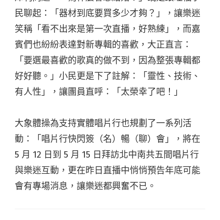
民聊起：「器材到底要買多少才夠？」，讓樂迷
笑稱「看不出來是第一次直播，好熟練」，而嘉
賓們也紛紛表達對新專輯的喜歡，大正直言：
「要選最喜歡的歌真的做不到，因為整張專輯都
好好聽。」小民更是下了註解：「靈性、技術、
有人性」，讓團員直呼：「太榮幸了吧！」
大象體操為支持實體唱片行也規劃了一系列活
動：「唱片行快閃簽（名）暢（聊）會」，將在
5 月 12 日到 5 月 15 日拜訪北中南共五間唱片行
與樂迷互動，更在昨日直播中悄悄預告年底可能
會有專場消息，讓樂迷都興奮不已。