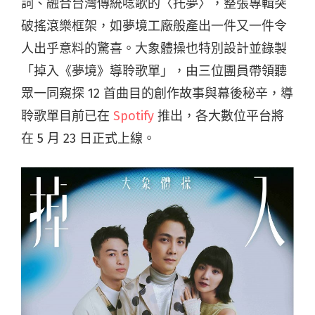
詞、融合台灣傳統唸歌的〈托夢〉，整張專輯突
破搖滾樂框架，如夢境工廠般產出一件又一件令
人出乎意料的驚喜。大象體操也特別設計並錄製
「掉入《夢境》導聆歌單」，由三位團員帶領聽
眾一同窺探 12 首曲目的創作故事與幕後秘辛，導
聆歌單目前已在
Spotify
推出，各大數位平台將
在 5 月 23 日正式上線。