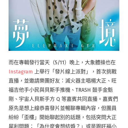
而在專輯發行當天（5/11）晚上，大象體操也在
Instagram
上舉行「發片線上派對」，首次挑戰
直播，並邀請樂團好友：滅火器主唱楊大正、旺
福吉他手小民與貝斯手推機、TRASH 鼓手金魁
剛、宇宙人貝斯手方 Q 等嘉賓共同直播。嘉賓們
原先是想上線恭喜發片並暢聊專輯內容，但團員
紛紛「歪樓」開始聊起別的話題，包括突問大正
犀利問題：「為什麼會想結婚？」或是跟旺福小