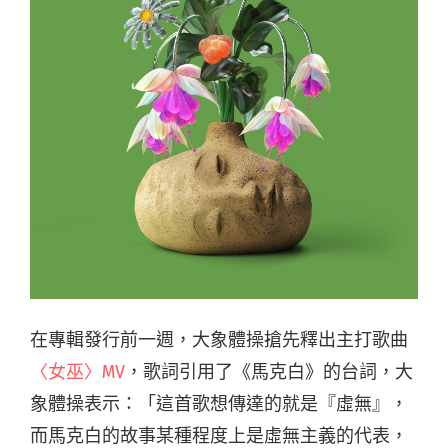
在專輯發行前一週，大象體操搶先釋出主打歌曲
〈女巫〉MV
，歌詞引用了《馬克白》的台詞，大
象體操表示：「這首歌想傳達的就是『虛無』，
而馬克白的故事某種程度上是虛無主義的代表，