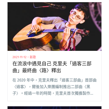
攜手盧廣仲合作，強勢攻佔 YouTube 發燒榜冠軍
閱讀全文 "美秀集團發行新作《美秀集團同名專
輯》 宣告吉他手修齊回歸！"
2021-11-12・新歌
在流浪中遇見自己 克里夫「過客三部
曲」最終曲〈路〉釋出
在 2020 年中，克里夫釋出「過客三部曲」首部曲
〈過客〉，爾後加入樂團編制推出二部曲〈黑
子〉。經過一年的時間，克里夫首次獨擔製作、
編曲，打造全新版本的〈路〉，以此作為「過客
之旅」的最終曲。 〈路〉這首歌是克里夫第一次