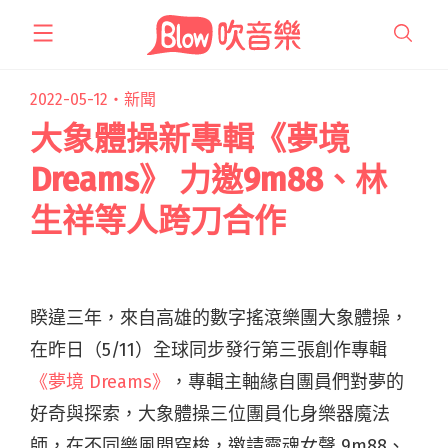
跳
至
主
要
2022-05-12・
新聞
內
大象體操新專輯《夢境
容
Dreams》 力邀9m88、林
生祥等人跨刀合作
睽違三年，來自高雄的數字搖滾樂團大象體操，
在昨日（5/11）全球同步發行第三張創作專輯
《夢境 Dreams》
，專輯主軸緣自團員們對夢的
好奇與探索，大象體操三位團員化身樂器魔法
師，在不同樂風間穿梭，邀請靈魂女聲 9m88、