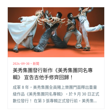
2024-09-30・新聞
美秀集團發行新作《美秀集團同名專
輯》 宣告吉他手修齊回歸！
成軍 8 年，美秀集團全員賭上樂團門面釋出重量
級作品《美秀集團同名專輯》，於 9 月 30 日正式
數位發行！ 在第 3 張專輯正式發行前，美秀集團
每每出手成為話題，先行曲〈手機錢包鑰匙菸〉