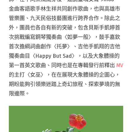
金曲客語歌手林生祥共同創作歌曲，也與高雄市
管樂團、九天民俗技藝團進行跨界合作。除此之
外，團員也各自有新的突破，包含貝斯手凱婷首
次挑戰編寫鋼琴獨奏曲〈如夢一般〉，鼓手嘉欽
首次擔綱詞曲創作〈托夢〉、吉他手凱翔的吉他
獨奏曲目〈Happy But Sad〉，以及大象體操的
第一首英文歌曲、同時也是在專輯發行前釋出
MV
的主打〈女巫〉，在在展現大象體操的企圖心，
期盼能夠引領樂迷踏上奇幻旅程、探索夢境的無
限邊際。