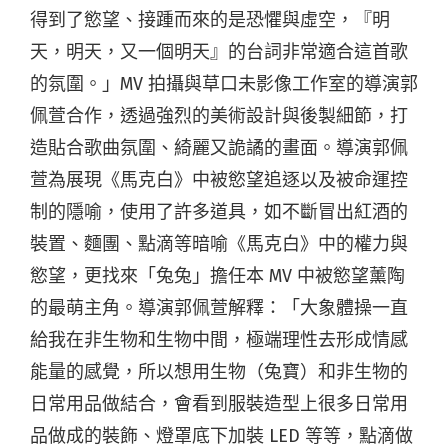
得到了慾望、接踵而來的是恐懼與虛空，『明
天，明天，又一個明天』的台詞非常適合這首歌
的氛圍。」MV 拍攝與草口未影像工作室的導演郭
佩萱合作，透過強烈的美術設計與後製細節，打
造貼合歌曲氛圍、綺麗又詭譎的畫面。導演郭佩
萱為展現《馬克白》中被慾望追逐以及被命運控
制的隱喻，使用了許多道具，如不斷冒出紅酒的
裝置、麵團、點滴等暗喻《馬克白》中的權力與
慾望，更找來「兔兔」擔任本 MV 中被慾望薰陶
的最萌主角。導演郭佩萱解釋：「
大象體操一直
給我在非生物和生物中間，極端理性去形成情感
能量的感覺，所以想用生物（兔寶）和非生物的
日常用品做結合，會看到服裝造型上很多日常用
品做成的裝飾、燈罩底下加裝 LED 等等，點滴做