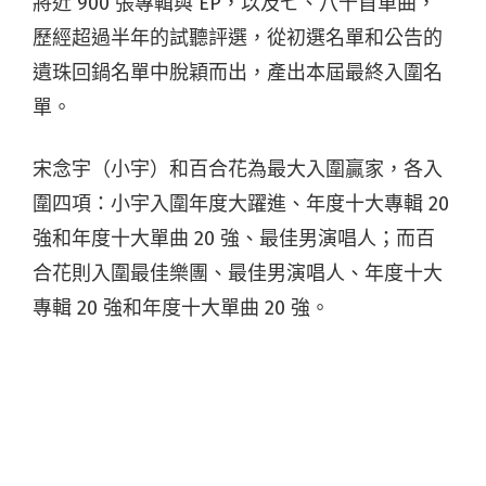
將近 900 張專輯與 EP，以及七、八千首單曲，
歷經超過半年的試聽評選，從初選名單和公告的
遺珠回鍋名單中脫穎而出，產出本屆最終入圍名
單。
宋念宇（小宇）和百合花為最大入圍贏家，各入
圍四項：小宇入圍年度大躍進、年度十大專輯 20
強和年度十大單曲 20 強、最佳男演唱人；而百
合花則入圍最佳樂團、最佳男演唱人、年度十大
專輯 20 強和年度十大單曲 20 強。
三項入圍的則多達 11 組，新人老將皆有，包括推
出新作的搖滾教父崔健、久未發片並獲得好口碑
的前 F.I.R. 主唱詹雯婷及拍謝少年、參加《聲林
之王》取得佳績的王彙筑、首次包攬專輯全部木