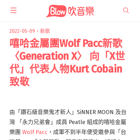
跳
至
主
要
2022-05-09・
新歌
內
嘻哈金屬團Wolf Pacc新歌
容
〈Generation X〉 向「X世
代」代表人物Kurt Cobain
致敬
由「鑽石級音樂鬼才新人」SiNNER MOON 及台
灣 「永力兄弟會」成員 Peatle 組成的嘻哈金屬
樂團
Wolf Pacc
，成軍不到半年便受邀參與「台