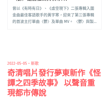
曾以《有時有日》、《虛空現下》二張專輯入圍
金曲最佳客語歌手的黃宇寒，迎來了第三張專輯
的首波主打單曲〈鬱〉及單曲 MV。 〈鬱〉與製
作上的良師益友林易祺再度合作；MV 影像則攜手
來自樂團唐貓的成員之一、亦為專業影像導演創
作者的高真，一起打造高閱讀全文 "黃宇寒第三
張專輯《故事力》 首支單曲〈鬱〉邀唐貓高真執
導MV"
2022-05-05・
新歌
奇清唱片發行夢東新作《怪
譚之四季故事》 以聲音重
現都市傳說