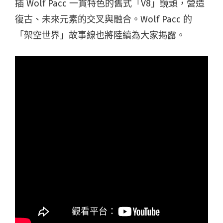
插 Wolf Pacc 一貫特色的舊式「V8」鏡頭，營造
復古、未來元素的交叉與融合。Wolf Pacc 的
「架空世界」故事線也將陸續為大家揭露。