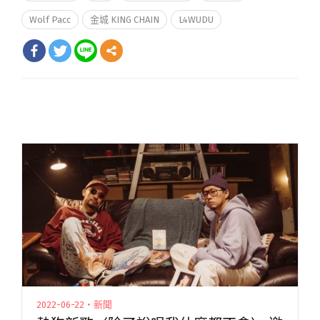
Wolf Pacc
金城 KING CHAIN
L4WUDU
2022-06-22・新聞