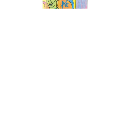
《怪譚之四季故事》實體錄音帶。
話說，《怪譚之四季故事》靈感起源於某一次夢
東與朋友們開車出遊的旅行經驗。在開車途中，
大夥一時興起玩起了故事接龍。這群朋友不約而
同的都對怪誕、令人不安的都市怪譚有著極大的