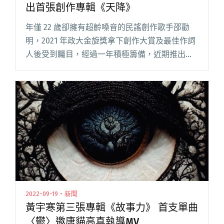
出首張創作專輯《天降》
年僅 22 歲卻擁有超齡嗓音的民謠創作歌手邵勸
明，2021 年政大金旋獎拿下創作大賞及最佳作詞
人後受到矚目，經過一年積極籌備，近期推出首
張創作專輯《天降》並上架各大音樂串流平台，
實體專輯尚未正式發行，就搶先上線首支 MV〈一
身泥濘〉，特別找閱讀全文 "超齡嗓音唱出獨特
世界觀 邵勸明正式推出首張創作專輯《天降》"
2022-09-19・新聞
黃宇寒第三張專輯《故事力》 首支單曲
〈鬱〉邀唐貓高真執導MV