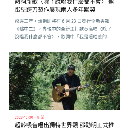
熱狗新歌〈除了說唱我什麼都不會〉 邀
蛋堡跨刀製作展現兩人多年默契
睽違三年，熱狗即將在 6 月 23 日發行全新專輯
《姚中二》，專輯中的全新主打歌竟高唱〈除了
說唱我什麼都不會〉，歌詞中「我是嘻哈養的
狗」、「連電腦都不會用像是活在侏儸紀」等乍
看自嘲的歌詞完全是標準的熱狗中二風格，但句
句暗藏自己二十多年來熱愛閱讀全文 "熱狗新歌
〈除了說唱我什麼都不會〉 邀蛋堡跨刀製作展現
兩人多年默契"
2023-10-30・新聞
超齡嗓音唱出獨特世界觀 邵勸明正式推