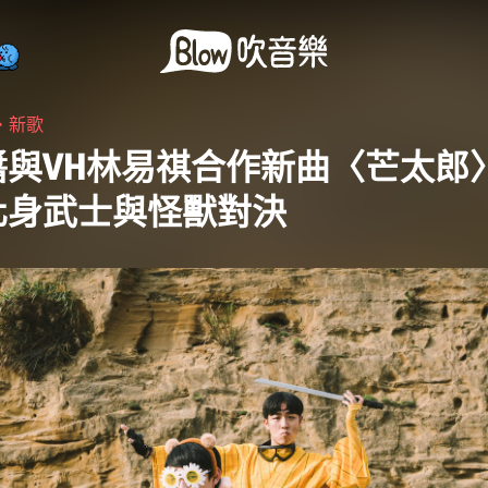
・
新歌
醬與VH林易祺合作新曲〈芒太郎〉
化身武士與怪獸對決