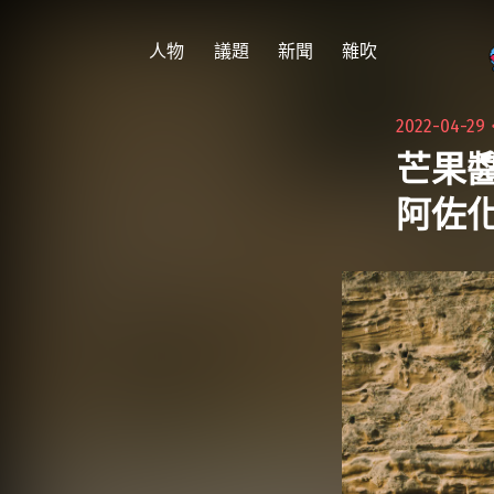
跳
至
人物
議題
新聞
雜吹
主
要
2022-04-29
內
芒果
容
阿佐