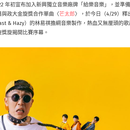
022 年初宣布加入新興獨立音樂廠牌「給樂音樂」，並準
醬與政大金旋獎合作單曲〈
芒太郎
〉，於今日（4/29）
Vast & Hazy）的林易祺擔綱音樂製作，熱血又無厘頭的
旋獎旋揭開比賽序幕。