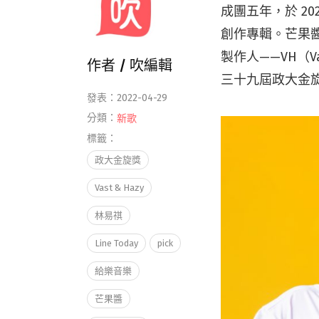
成團五年，於 2
創作專輯。芒果
製作人——VH（
作者 /
吹編輯
三十九屆政大金
發表：2022-04-29
分類：
新歌
標籤：
政大金旋獎
Vast & Hazy
林易祺
Line Today
pick
給樂音樂
芒果醬