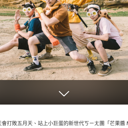
會打敗五月天、站上小巨蛋的新世代ㄎㄧㄤ團「芒果醬 Man