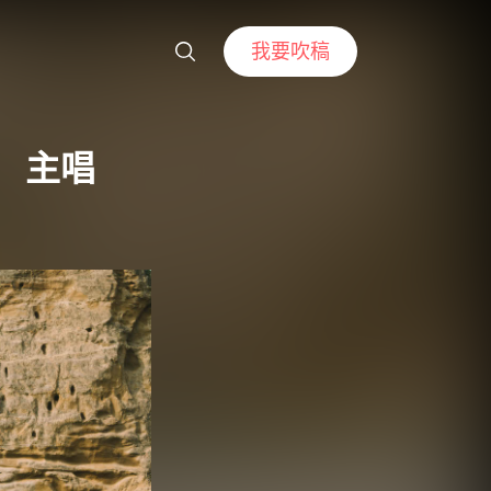
我要吹稿
 主唱