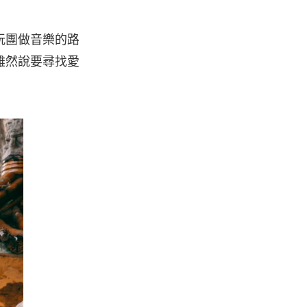
玩團做音樂的路
雖然說要尋找愛