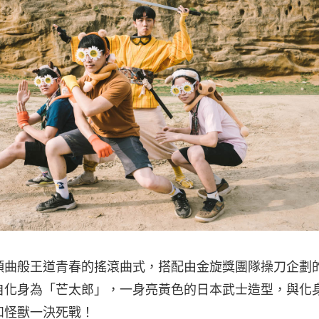
曲般王道青春的搖滾曲式，搭配由金旋獎團隊操刀企劃的超
自化身為「芒太郎」，一身亮黃色的日本武士造型，與化
和怪獸一決死戰！