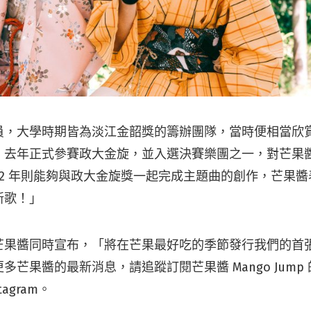
員，大學時期皆為淡江金韶獎的籌辦團隊，當時便相當欣
；去年正式參賽政大金旋，並入選決賽樂團之一，對芒果
22 年則能夠與政大金旋獎一起完成主題曲的創作，芒果
新歌！」
芒果醬同時宣布，「將在芒果最好吃的季節發行我們的首
芒果醬的最新消息，請追蹤訂閱芒果醬 Mango Jump 
stagram。