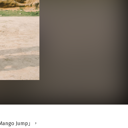
go Jump」，