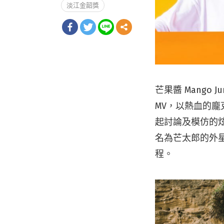
淡江金韶獎
芒果醬 Mango 
MV，以熱血的龐
起討論及模仿的
名為芒太郎的外
程。