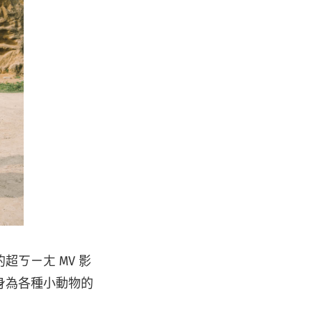
ㄎㄧㄤ MV 影
身為各種小動物的