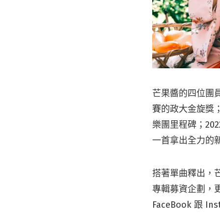
芒果醬的四位團
賽的政大金旋獎
樂團里程碑；20
一首拿出全力的
搭著單曲釋出，
專輯募資企劃，更多
FaceBook 跟 In