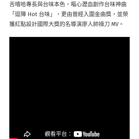
舌嘻哈專長與台味本色，嘔心瀝血創作台味神曲
「逗陣 Hot 台味」，更由曾經入圍金曲獎，並榮
獲紅點設計國際大獎的名導演廖人帥操刀 MV。