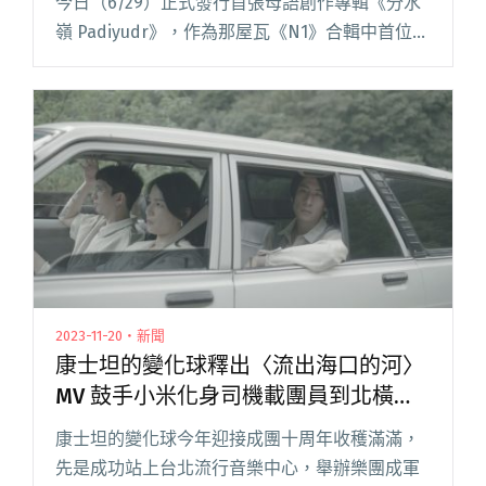
今日（6/29）正式發行首張母語創作專輯《分水
嶺 Padiyudr》，作為那屋瓦《N1》合輯中首位發
行個人專輯的「畢業生」，Kivi 專輯陣容堅強，
不僅由黃少雍、阿爆（阿仍仍）共同製作，更閱
讀全文 "今年最不容錯過的排灣女聲！Kivi《分水
嶺Padiyudr》由阿爆、黃少雍鼎力製作"
2023-11-20・新聞
康士坦的變化球釋出〈流出海口的河〉
MV 鼓手小米化身司機載團員到北橫
「跑山」
康士坦的變化球今年迎接成團十周年收穫滿滿，
先是成功站上台北流行音樂中心，舉辦樂團成軍