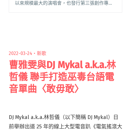
以來規模最大的演唱會，也發行第三張創作專輯
《眠月線》，展現更豐富音樂格局，其中獲得樂
迷討論的新歌〈流出海口的河〉，觸動人心的歌
詞隨著搖滾節奏，被大讚康士坦的閱讀全文 "康
士坦的變化球釋出〈流出海口的河〉MV 鼓手小米
化身司機載團員到北橫「跑山」"
2022-03-24・
新歌
曹雅雯與DJ Mykal a.k.a.林
哲儀 聯手打造巫毒台語電
音單曲〈敢毋敢〉
DJ Mykal a.k.a.林哲儀（以下簡稱 DJ Mykal）日
前舉辦出道 25 年的線上大型電音趴《電氣搖滾大