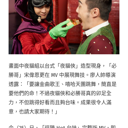
畫面中夜貓組以台式「夜貓俠」造型現身，「必
勝哥」宋偉恩更在 MV 中展現舞技。廖人帥導演
透露：「要讓金曲歌王、嘻哈天團跳舞，簡直是
要他們的命！不過夜貓俠和必勝哥真的卯足全
力，不但跳得好看而且夠台味。成果很令人滿
意，也請大家期待！」
今（25）日，「逗陣 Hot 台味」完整版 MV，即