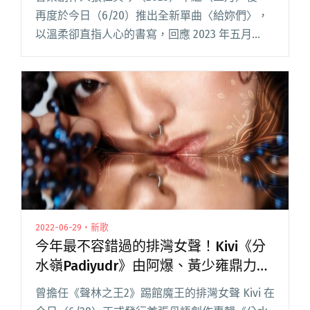
再度於今日（6/20）推出全新單曲〈給妳們〉，
以溫柔卻直指人心的書寫，回應 2023 年五月
#MeToo 後女性自白潮中累積的震撼與沉默。
「那段時間每天滑手機，看著一則則故事，心裡
只剩下震驚與閱讀全文 "回應#MeToo女性自白
潮！張仁與邀鄭昭元打造溫柔之作〈給妳們〉"
2022-06-29・新歌
今年最不容錯過的排灣女聲！Kivi《分
水嶺Padiyudr》由阿爆、黃少雍鼎力製
作
曾擔任《聲林之王2》踢館魔王的排灣女聲 Kivi 在