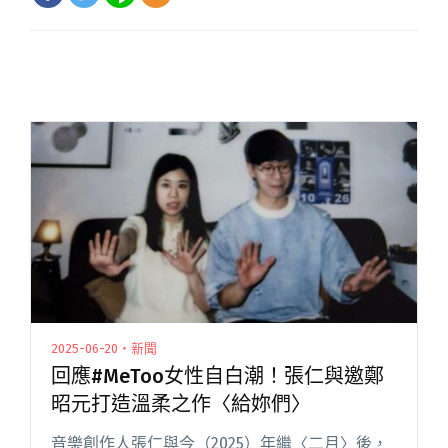
2025-06-20・新聞
回應#MeToo女性自白潮！張仁與邀鄭
昭元打造溫柔之作〈給妳們〉
音樂創作人張仁與今（2025）年繼〈二月〉後，