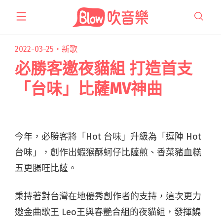
跳
至
主
要
2022-03-25・
新歌
內
必勝客邀夜貓組 打造首支
容
「台味」比薩MV神曲
今年，必勝客將「Hot 台味」升級為「逗陣 Hot
台味」，創作出蝦猴酥蚵仔比薩煎、香菜豬血糕
五更腸旺比薩。
秉持著對台灣在地優秀創作者的支持，這次更力
邀金曲歌王 Leo王與春艷合組的夜貓組，發揮饒