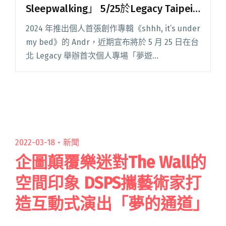
Sleepwalking」 5/25於Legacy Taipei
登場
2024 年推出個人首張創作專輯《shhh, it’s under
my bed》的 Andr，近期宣布將於 5 月 25 日在台
北 Legacy 舉辦首次個人專場「夢遊
Sleepwalking」，票券將於 4 月 7 日 中午 12 時
閱讀全文 "Andr公布首次個人專場「夢遊
Sleepwalking」 5/25於Legacy Taipei登場"
2022-03-18・
新聞
企圖顛覆樂迷對The Wall的
空間印象 DSPS攜藝術家打
造互動式演出「夢的通道」