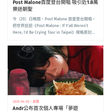
Post Malone首度登台開唱 吸引近1.8萬
樂迷朝聖
今（20）日晚間，Post Malone 首度登台開唱，
把世界巡迴《Post Malone : If Y’all Weren’t
Here, I’d Be Crying Tour in Taipei》規格原封不
動搬進台北，逾 18,000閱讀全文 "Post Malone首
度登台開唱 吸引近1.8萬樂迷朝聖"
2025-04-02・新聞
Andr公布首次個人專場「夢遊