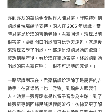
亦師亦友的華語金獎製作人陳君豪，昨晚特別到
聽歌會現場給予支持。兩人在 2006 年認識，當
時君豪是玠瑋的吉他老師。君豪回憶，玠瑋以前
很害羞，要她開口唱歌簡直比登天還難，就連後
來玠瑋去學了唱歌，他都還是沒聽過她的歌聲；
沒想到幾年後，看玠瑋在街頭表演，終於聽到她
唱歌的陳君豪直呼：「很不可思議的感覺。」
一路認識到現在，君豪稱讚玠瑋除了是厲害的吉
他手，在音樂路上也「游牧」到編曲人跟製作
人。她第一張專輯本是以電子音樂為主軸，到了
這張新專輯回歸民謠與極簡流行，彷彿又更了解