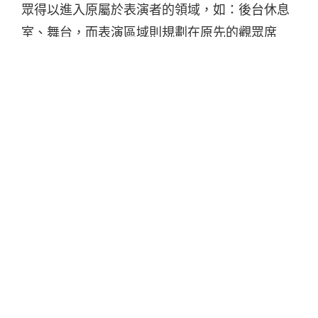
眾得以進入原屬於表演者的領域，如：後台休息
室、舞台，而表演區域則規劃在原先的觀眾席
內，讓觀眾環繞著樂團而坐，使表演與觀眾的距
離更加緊密。
除此之外，緊扣「音樂就是夢的通道」的核心概
念，演唱會將設置「階梯」、「通道」、「鏡
子」等裝置，並結合動畫，破壞、重建觀眾原有
的空間感，讓觀眾在展場間移動時，有穿梭於不
同空間的體驗。