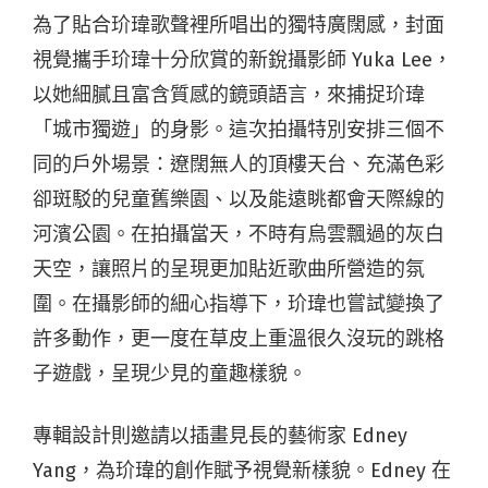
為了貼合玠瑋歌聲裡所唱出的獨特廣闊感，封面
視覺攜手玠瑋十分欣賞的新銳攝影師 Yuka Lee，
以她細膩且富含質感的鏡頭語言，來捕捉玠瑋
「城市獨遊」的身影。這次拍攝特別安排三個不
同的戶外場景：遼闊無人的頂樓天台、充滿色彩
卻斑駁的兒童舊樂園、以及能遠眺都會天際線的
河濱公園。在拍攝當天，不時有烏雲飄過的灰白
天空，讓照片的呈現更加貼近歌曲所營造的氛
圍。在攝影師的細心指導下，玠瑋也嘗試變換了
許多動作，更一度在草皮上重溫很久沒玩的跳格
子遊戲，呈現少見的童趣樣貌。
專輯設計則邀請以插畫見長的藝術家 Edney
Yang，為玠瑋的創作賦予視覺新樣貌。Edney 在