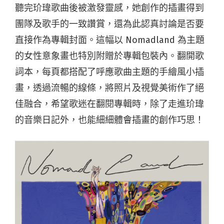
聽完玠瑋歌曲後被激發靈感，她創作的插畫得到
團隊及歌手的一致讚賞，還為此認真討論是否要
直接作為專輯封面。這幅以 Nomadland 為主題
的女性意象畫也特別附贈於專輯包裝內。翻開歌
詞本，每頁都搭配了呼應歌曲主題的手繪風小插
畫，透過流暢的線條，將照片及視覺美術作了絕
佳融合，希望歌迷在翻閱專輯時，除了走進玠瑋
的音樂日記外，也能細細體會插畫的創作巧思！