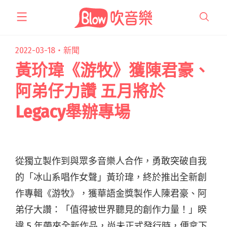
跳
至
主
要
2022-03-18・
新聞
內
黃玠瑋《游牧》獲陳君豪、
容
阿弟仔力讚 五月將於
Legacy舉辦專場
從獨立製作到與眾多音樂人合作，勇敢突破自我
的「冰山系唱作女聲」黃玠瑋，終於推出全新創
作專輯《游牧》，獲華語金獎製作人陳君豪、阿
弟仔大讚：「值得被世界聽見的創作力量！」睽
違 5 年帶來全新作品，尚未正式發行時，便拿下