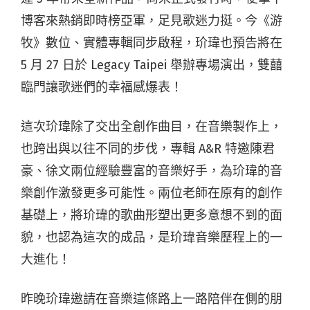
博客來熱銷即時榜亞軍，足見歌迷力挺。今《游
牧》數位、實體專輯同步啟程，玠瑋也預告將在
5 月 27 日於 Legacy Taipei 舉辦專場演出，雙囍
臨門讓歌迷們的幸福感爆表！
這次玠瑋除了交出全創作曲目，在音樂製作上，
也跨出與以往不同的步伐，專輯 A&R 特邀陳君
豪、徐文兩位經驗豐富的音樂好手，為玠瑋的音
樂創作激發更多可能性。兩位老師在原有的創作
基礎上，將玠瑋的歌曲形塑出更多意想不到的面
貌，也認為這次的成品，是玠瑋音樂歷程上的一
大進化！
昨晚玠瑋邀請在音樂這條路上一路陪伴在側的朋