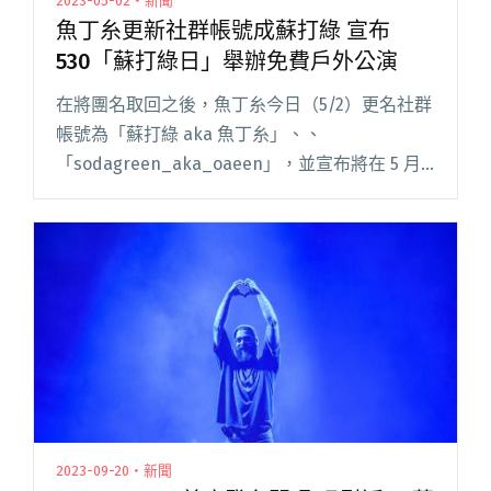
2023-05-02・新聞
魚丁糸更新社群帳號成蘇打綠 宣布
530「蘇打綠日」舉辦免費戶外公演
在將團名取回之後，魚丁糸今日（5/2）更名社群
帳號為「蘇打綠 aka 魚丁糸」、、
「sodagreen_aka_oaeen」，並宣布將在 5 月
30 日的「蘇打綠日」，回到 2017 年第一天的故
事，於晚間 7 點半在兩廳院藝文廣場帶來《閱讀
全文 "魚丁糸更新社群帳號成蘇打綠 宣布530「蘇
打綠日」舉辦免費戶外公演"
2023-09-20・新聞