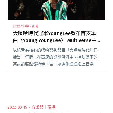
2022-11-09・新聞
大嘻哈時代冠軍YoungLee發布首支單
曲〈Young YoungLee〉 Multiverse主
腦Macdella擔綱製作
以饒舌為核心的嘻哈選秀節目《大嘻哈時代》已
播畢一年餘，在高速的資訊洪流中，播映當下的
高討論度越發稀釋；當一眾選手紛紛踏上音樂圈
的舞台，頂著百萬冠軍頭銜從節目中風光出道，
卻遲遲未獻出正式作品的 YoungLee，王冕光環
似乎漸漸成了束縛。 然閱讀全文 "大嘻哈時代冠
軍YoungLee發布首支單曲〈Young YoungLee〉
Multiverse主腦Macdella擔綱製作"
2022-03-15・
音樂節｜現場