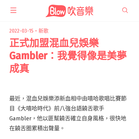
跳
至
主
要
2022-03-15・
新歌
內
正式加盟混血兒娛樂
容
Gambler：我覺得像是美夢
成真
最近，混血兒娛樂添新血相中由嘻哈歌唱比賽節
目《大嘻哈時代》前八強台語饒舌歌手
Gambler，他以匪幫饒舌確立自身風格，很快地
在饒舌圈累積出聲量。