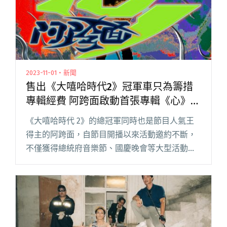
2023-11-01・新聞
售出《大嘻哈時代2》冠軍車只為籌措
專輯經費 阿跨面啟動首張專輯《心》募
資計畫
《大嘻哈時代 2》的總冠軍同時也是節目人氣王
得主的阿跨面，自節目開播以來活動邀約不斷，
不僅獲得總統府音樂節、國慶晚會等大型活動表
演邀約，更登上金鐘獎的舞台演出，同時入圍金
音獎最佳現場演出，人氣節節攀升高居不下。在
金音獎頒獎典禮成功落幕後 ，閱讀全文 "售出
《大嘻哈時代2》冠軍車只為籌措專輯經費 阿跨
面啟動首張專輯《心》募資計畫"