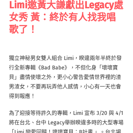
Limi邀黃大謙獻出Legacy處
女秀 黃：終於有人找我唱
歌了！
獨立神秘男女雙人組合 Limi，睽違兩年半終於發
行全新專輯《Bad Babe》，不但化身「壞壞寶
貝」盡情使壞之外，更小心警告愛情世界裡的渣
男渣女，不要再玩弄他人感情，小心有一天也會
得到報應！
為了迎接等待許久的專輯，Limi 宣布 3/20 與 4/1
將在台北、台中 Legacy舉辦睽違多時的大型專場
「Limi 戀愛回歸！壞壞寶貝：B計畫 」。台北場