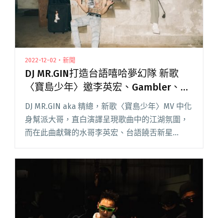
2022-12-02・新聞
DJ MR.GIN打造台語嘻哈夢幻隊 新歌
〈寶島少年〉邀李英宏、Gambler、潤
少獻聲
DJ MR.GIN aka 精總，新歌〈寶島少年〉MV 中化
身幫派大哥，直白演譯呈現歌曲中的江湖氛圍，
而在此曲獻聲的水哥李英宏、台語饒舌新星
Gambler 及潤少也各自出演精總的事業夥伴。 全
片就由這群亦正亦邪的地下商業集團綁架一名人
質揭閱讀全文 "DJ MR.GIN打造台語嘻哈夢幻隊 新
歌〈寶島少年〉邀李英宏、Gambler、潤少獻聲"