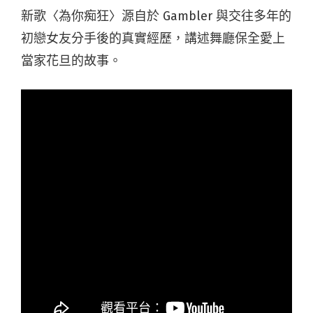
新歌〈為你痴狂〉源自於 Gambler 與交往多年的
初戀女友分手後的真實經歷，講述舞廳保全愛上
當家花旦的故事。