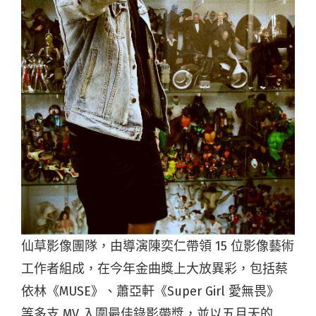
仙草影像團隊，由導演陳奕仁帶領 15 位影像藝術
工作者組成，在今年金曲獎上大放異彩，包括蔡
依林《MUSE》、蕭亞軒《Super Girl 愛無畏》
等多支 MV 入圍最佳錄影帶獎，並以五月天的