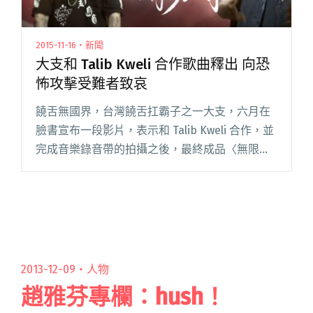
2015-11-16・新聞
大支和 Talib Kweli 合作歌曲釋出 向恐
怖攻擊受難者致哀
饒舌無國界，台灣饒舌扛霸子之一大支，六月在
臉書宣布一段影片，表示和 Talib Kweli 合作，並
完成音樂錄音帶的拍攝之後，最終成品〈無限輪
迴〉終於在昨天釋出！由於新作發表前夕，法國
巴黎以及黎巴嫩貝魯特發生了嚴重攻擊事件，大
支也針對此事在閱讀全文 "大支和 Talib Kweli 合
作歌曲釋出 向恐怖攻擊受難者致哀"
2013-12-09・
人物
趙雅芬專欄：hush！