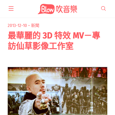
跳
至
主
要
2013-12-10・
新聞
內
最華麗的 3D 特效 MV－專
容
訪仙草影像工作室