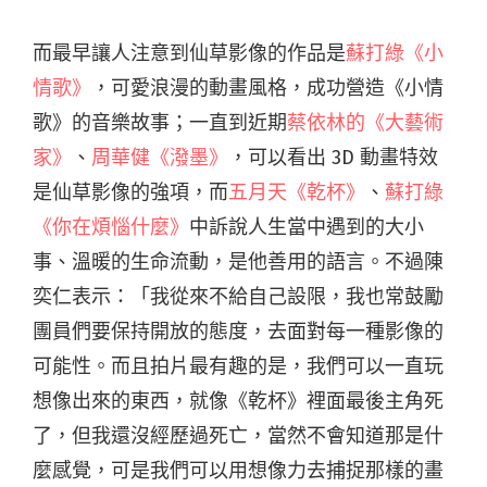
而最早讓人注意到仙草影像的作品是
蘇打綠《小
情歌》
，可愛浪漫的動畫風格，成功營造《小情
歌》的音樂故事；一直到近期
蔡依林的《大藝術
家》
、
周華健《潑墨》
，可以看出 3D 動畫特效
是仙草影像的強項，而
五月天《乾杯》
、
蘇打綠
《你在煩惱什麼》
中訴說人生當中遇到的大小
事、溫暖的生命流動，是他善用的語言。不過陳
奕仁表示：「我從來不給自己設限，我也常鼓勵
團員們要保持開放的態度，去面對每一種影像的
可能性。而且拍片最有趣的是，我們可以一直玩
想像出來的東西，就像《乾杯》裡面最後主角死
了，但我還沒經歷過死亡，當然不會知道那是什
麼感覺，可是我們可以用想像力去捕捉那樣的畫