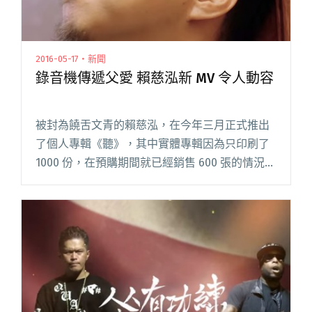
2016-05-17・新聞
錄音機傳遞父愛 賴慈泓新 MV 令人動容
被封為饒舌文青的賴慈泓，在今年三月正式推出
了個人專輯《聽》，其中實體專輯因為只印刷了
1000 份，在預購期間就已經銷售 600 張的情況
下，引發一股搶購熱潮。專輯發行之後，新歌 MV
也接連推出，同名歌曲〈聽〉前往泰國拍攝；賴
慈泓和 Lu閱讀全文 "錄音機傳遞父愛 賴慈泓新
MV 令人動容"