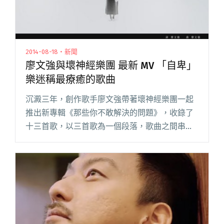
2014-08-18・新聞
廖文強與壞神經樂團 最新 MV 「自卑」
樂迷稱最療癒的歌曲
沉澱三年，創作歌手廖文強帶著壞神經樂團一起
推出新專輯《那些你不敢解決的問題》，收錄了
十三首歌，以三首歌為一個段落，歌曲之間串連
出一個完整的故事。