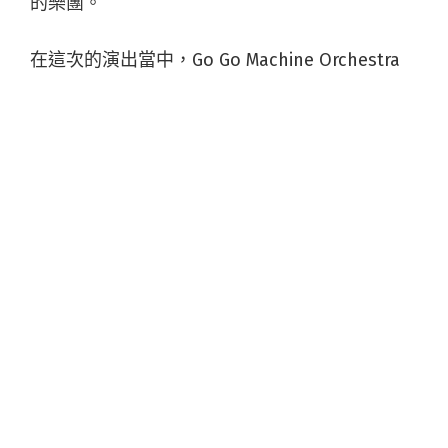
的樂團。
在這次的演出當中，Go Go Machine Orchestra
跑跑機器人將以他們一貫擅長的極微主義作為創
作核心，搭配山影藝術量身打造的視覺及維光音
樂的即時混音技術，力求觀眾於觀看表演時，能
夠 360 度無死角的被音樂包覆其中，不再受限於
台上／台下的舞台關係，而是能真正身歷其境、
且無限次數重新感受、感動的一場表演。
2022 Go Go Machine Orchestra Immersive Live
跑跑機器人沈浸式現場音樂會《浮音幻影》
科技推進的藝術界線，前所未見的感官體驗
夢境才能實現的奇幻場景，都在這成為現實