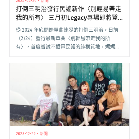
2025-02-26・新聞
打倒三明治發行民謠新作〈別輕易帶走
我的所有〉 三月初Legacy專場即將登
場
從 2024 年底開始單曲連發的打倒三明治，日前
（2/24）發行最新單曲〈別輕易帶走我的所
有〉，首度嘗試不插電民謠的純樸質地，娓娓道
出世界在冰消雪融後復甦的聲音。 〈別輕易帶走
我的所有〉的民謠風格，與打倒三明治前兩首單
曲〈順行〉、〈兩輩子的閱讀全文 "打倒三明治
發行民謠新作〈別輕易帶走我的所有〉 三月初
Legacy專場即將登場"
2023-12-29・新聞