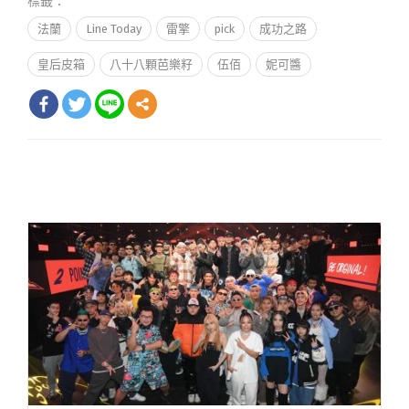
標籤：
法蘭
Line Today
雷擎
pick
成功之路
皇后皮箱
八十八顆芭樂籽
伍佰
妮可醬