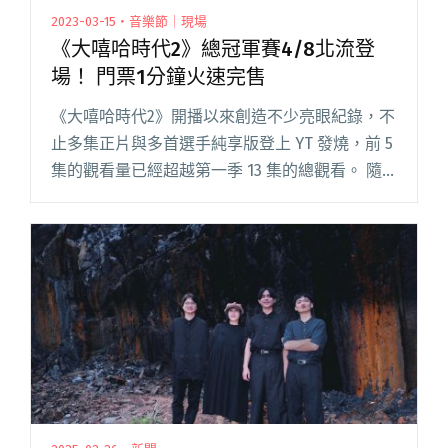
2023-03-15・音樂節｜現場
《大嘻哈時代2》總冠軍賽4/8北流登
場！ 門票1分鐘火速完售
《大嘻哈時代2》開播以來創造不少亮眼紀錄，不
止多集正片與多首選手純享版登上 YT 發燒，前 5
集的觀看量已經超越第一季 13 集的總觀看。 隨
著比賽戰況越來越激烈，日前開播的第九集僅剩
下 12 強選手有資格角逐冠軍寶座，而 MTV、三立
也閱讀全文 "《大嘻哈時代2》總冠軍賽4/8北流
登場！ 門票1分鐘火速完售"