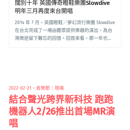
闊別十年 英國傳奇瞪鞋樂團Slowdive
明年三月再度來台開唱
2014 年 7 月，英國瞪鞋／夢幻流行樂團 Slowdive
在台北完成了一場由聽眾提供樂器的演出，為台
灣樂迷留下難忘的回憶。回首來看，那一年也是
Slowdive 的傳奇躍上檯面的開端，就在台北演出
不到兩個月前，西班牙 Primaver閱讀全文 "闊別
十年 英國傳奇瞪鞋樂團Slowdive明年三月再度來
台開唱"
2022-02-21・
音樂節｜現場
結合聲光跨界新科技 跑跑
機器人2/26推出首場MR演
唱