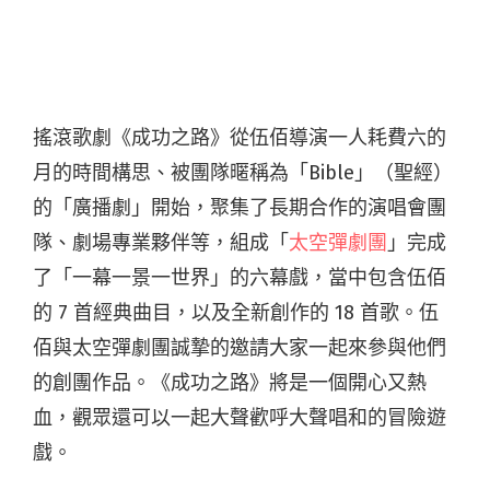
搖滾歌劇《成功之路》從伍佰導演一人耗費六的
月的時間構思、被團隊暱稱為「Bible」（聖經）
的「廣播劇」開始，聚集了長期合作的演唱會團
隊、劇場專業夥伴等，組成「
太空彈劇團
」完成
了「一幕一景一世界」的六幕戲，當中包含伍佰
的 7 首經典曲目，以及全新創作的 18 首歌。伍
佰與太空彈劇團誠摯的邀請大家一起來參與他們
的創團作品。《成功之路》將是一個開心又熱
血，觀眾還可以一起大聲歡呼大聲唱和的冒險遊
戲。