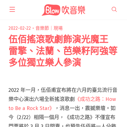
跳
至
主
要
2022-02-22・
音樂節｜現場
內
伍佰搖滾歌劇飾演光魔王
容
雷擎、法蘭、芭樂籽阿強等
多位獨立樂人參演
2022 年一月，伍佰甫宣布將在六月的臺北流行音
樂中心演出六場全新搖滾歌劇
《成功之路：How
to Be a Rock Star》
，消息一出，震撼樂壇。如
今（2/22）相隔一個月，《成功之路》不僅宣布
門票將於 3 月 3 日開賣，也預告伍佰將一人分飾