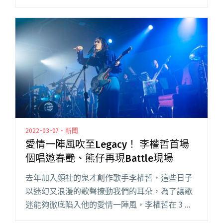
性，試圖組合團員們的品味及各種元素，並以
emo 的方式表達。」 這次採訪開始前，經紀人
Bully 閱讀全文 "【吹專訪？】成團20年，離團20
人——原本想訪非人物種，結果變成我看他們聊
天"
2022-03-07・新聞
愛情一陣風吹至Legacy！ 李權哲首場
個唱邀春艷、熊仔再現Battle現場
去年加入顏社的鬼才創作歌手李權哲，這些日子
以迷幻又浪漫的歌聲撩動我們的耳朵，為了讓歌
迷能夠徹底陷入他的愛情一陣風，李權哲在 3 月
6 日於 Legacy 舉辦首場個人演唱會，全場觀眾也