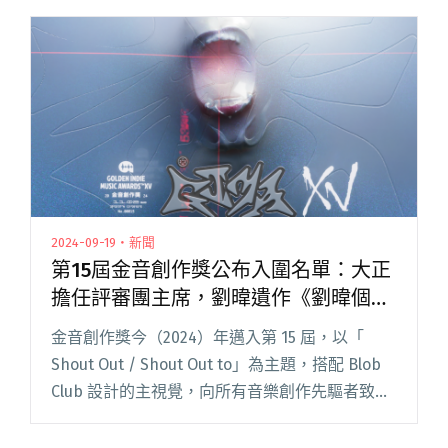
跟著他的 Flow 盡情搖擺，感受整晚的情慾流動。
穿閱讀全文 "愛情一陣風吹至Legacy！ 李權哲首
場個唱邀春艷、熊仔再現Battle現場"
2024-09-19・新聞
第15屆金音創作獎公布入圍名單：大正
擔任評審團主席，劉暐遺作《劉暐個人
專輯》獲「評審團獎」
金音創作獎今（2024）年邁入第 15 屆，以「
Shout Out / Shout Out to」為主題，搭配 Blob
Club 設計的主視覺，向所有音樂創作先驅者致
敬！ 第 15 屆金音創作獎包括 3877 件報名作品，
包含 842 閱讀全文 "第15屆金音創作獎公布入圍