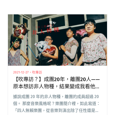
2021-12-27・吹專訪
【吹專訪？】成團20年，離團20人——
原本想訪非人物種，結果變成我看他們
聊天
據說成團 20 年的非人物種，離團的成員超過 20
個。 那麼音樂風格呢？樂團簡介裡，如此寫道：
「四人無賴樂團，從音樂到演出除了任性還是任