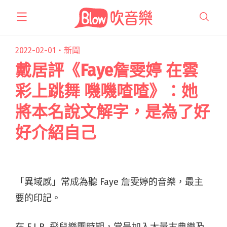
跳
至
主
要
2022-02-01・
新聞
內
戴居評《Faye詹雯婷 在雲
容
彩上跳舞 嘰嘰喳喳》：她
將本名說文解字，是為了好
好介紹自己
「異域感」常成為聽 Faye 詹雯婷的音樂，最主
要的印記。