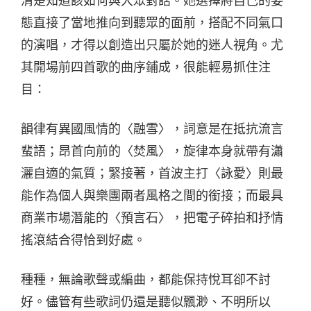
清楚知道該如何與大眾對話。她選擇將自己的姿
態直接了當地推向到聽眾的面前，搭配不同氣口
的演唱，才得以創造出只屬於她的迷人視角。尤
其開場前四首歌的曲序鋪成，很能輕易抓住注
目：
韻律有異國風情的〈融雪〉，詞意是在抵抗流言
蜚語；昂首向前的〈焚風〉，旋律本身就帶有瀟
灑自適的氣質；緊接著，首波主打〈詠愛〉則最
能作為個人與樂團兩者風格之間的銜接；而最具
商業市場潛能的〈預言石〉，把電子碎拍和抒情
搖滾結合得恰到好處。
種種，無論歌聲或編曲，都能保持悅耳卻不討
好。儘管有些歌詞仍還是聽似飄渺、不明所以