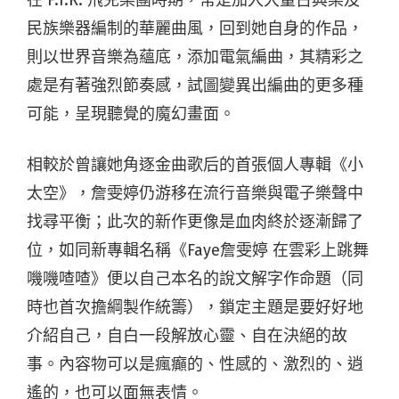
在 F.I.R. 飛兒樂團時期，常是加入大量古典樂及
民族樂器編制的華麗曲風，回到她自身的作品，
則以世界音樂為蘊底，添加電氣編曲，其精彩之
處是有著強烈節奏感，試圖變異出編曲的更多種
可能，呈現聽覺的魔幻畫面。
相較於曾讓她角逐金曲歌后的首張個人專輯《小
太空》，詹雯婷仍游移在流行音樂與電子樂聲中
找尋平衡；此次的新作更像是血肉終於逐漸歸了
位，如同新專輯名稱《Faye詹雯婷 在雲彩上跳舞
嘰嘰喳喳》便以自己本名的說文解字作命題（同
時也首次擔綱製作統籌），鎖定主題是要好好地
介紹自己，自白一段解放心靈、自在決絕的故
事。內容物可以是瘋癲的、性感的、激烈的、逍
遙的，也可以面無表情。