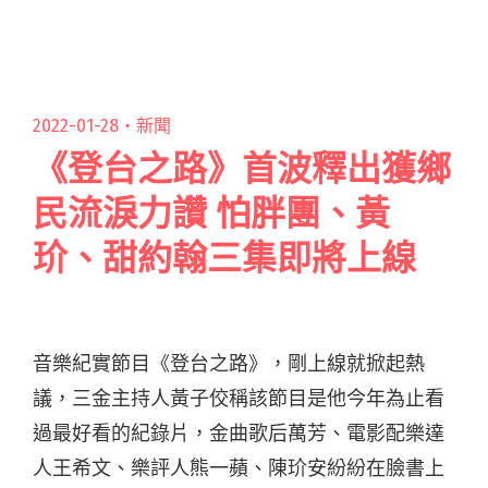
名單：大正擔任評審團主席，劉暐遺作《劉暐個
人專輯》獲「評審團獎」"
2022-01-28・
新聞
《登台之路》首波釋出獲鄉
民流淚力讚 怕胖團、黃
玠、甜約翰三集即將上線
音樂紀實節目《登台之路》，剛上線就掀起熱
議，三金主持人黃子佼稱該節目是他今年為止看
過最好看的紀錄片，金曲歌后萬芳、電影配樂達
人王希文、樂評人熊一蘋、陳玠安紛紛在臉書上