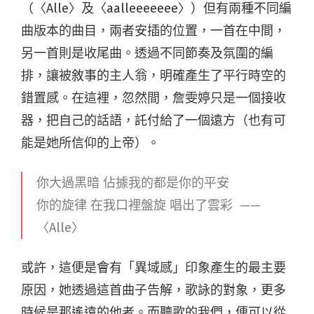
（〈Alle〉及〈aalleeeeeee〉）但有兩種不同編
曲版本的曲目，兩者安插的位置，一首在中間，
另一首則是收尾曲。透過不同節奏及氛圍的編
排，讓被敘事的主人翁，明確產生了平行時空的
錯置感。在這裡，忽然間，詹雯婷只是一個接收
器，把自己的話語，託付給了一個遠方（也有可
能是她所信仰的上帝）。
你大過黑暗 佔據我的都是你的平安
你的旋律 在我口裡盤旋 唱出了雲彩 ——
〈Alle〉
或許，這便是會有「異域感」印象產生的最主要
原因，她透過這首曲子告解，歌詠的對象，更多
時候是那遙遠的他者。而聽歌的我們，便可以從