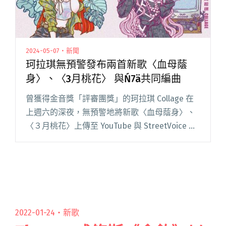
2024-05-07・新聞
珂拉琪無預警發布兩首新歌〈血母蔭
身〉、〈3月桃花〉 與Ń7ä共同編曲
曾獲得金音獎「評審團獎」的珂拉琪 Collage 在
上週六的深夜，無預警地將新歌〈血母蔭身〉、
〈３月桃花〉上傳至 YouTube 與 StreetVoice 街
聲，令樂迷驚呼連連：「終於等到了，超
愛！」、「幸福來ㄉ太突然
」、「兩首…半夜
不閱讀全文 "珂拉琪無預警發布兩首新歌〈血母
蔭身〉、〈3月桃花〉 與Ń7ä共同編曲"
2022-01-24・
新歌