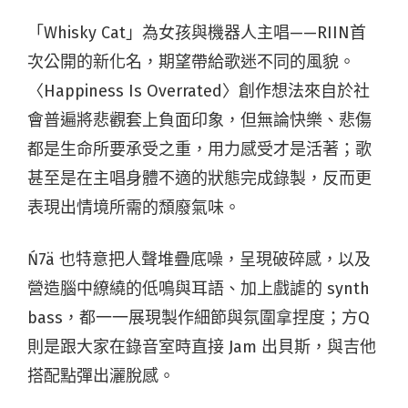
「Whisky Cat」為女孩與機器人主唱——RIIN首
次公開的新化名，期望帶給歌迷不同的風貌。
〈Happiness Is Overrated〉創作想法來自於社
會普遍將悲觀套上負面印象，但無論快樂、悲傷
都是生命所要承受之重，用力感受才是活著；歌
甚至是在主唱身體不適的狀態完成錄製，反而更
表現出情境所需的頹廢氣味。
Ń7ä 也特意把人聲堆疊底噪，呈現破碎感，以及
營造腦中繚繞的低鳴與耳語、加上戲謔的 synth
bass，都一一展現製作細節與氛圍拿捏度；方Q
則是跟大家在錄音室時直接 Jam 出貝斯，與吉他
搭配點彈出灑脫感。