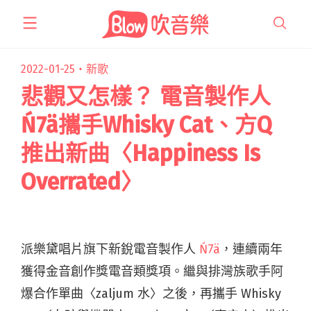
跳
至
主
要
2022-01-25・
新歌
內
悲觀又怎樣？ 電音製作人
容
Ń7ä攜手Whisky Cat、方Q
推出新曲〈Happiness Is
Overrated〉
派樂黛唱片旗下新銳電音製作人
Ń7ä
，連續兩年
獲得金音創作獎電音類獎項。繼與排灣族歌手阿
爆合作單曲〈zaljum 水〉之後，再攜手 Whisky