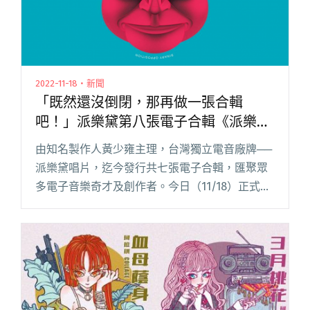
2022-11-18・新聞
「既然還沒倒閉，那再做一張合輯
吧！」派樂黛第八張電子合輯《派樂黛
G8 二元對立》正式發行
由知名製作人黃少雍主理，台灣獨立電音廠牌──
派樂黛唱片，迄今發行共七張電子合輯，匯聚眾
多電子音樂奇才及創作者。今日（11/18）正式發
行第八張合輯《派樂黛 G8 二元對立》，收錄十
首歌曲，以電音製作人為首，邀請樂團、唱作歌
手與演奏界各路好手閱讀全文 "「既然還沒倒
閉，那再做一張合輯吧！」派樂黛第八張電子合
輯《派樂黛 G8 二元對立》正式發行"