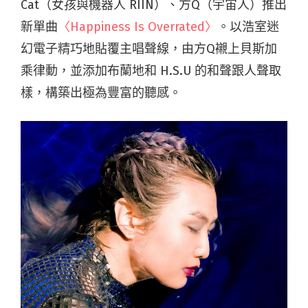
Cat（女孩與機器人 RIIN）、方Q（宇宙人）推出
新單曲
〈Happiness Is Overrated〉
。以浩室迷
幻電子精巧地貼覆主唱聲線，由方Q襯上貝斯加
乘律動，並添加布蘭地和 H.S.U 的和聲跟人聲取
樣，構築出極為豐富的聽感。