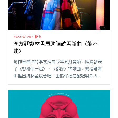
2020-07-28・新歌
李友廷邀林孟辰助陣饒舌新曲〈能不
能〉
創作量豐沛的李友廷自今年五月開始，陸續發表
了〈想和你一起〉、〈都好〉等歌曲，緊接著將
再推出與林孟辰合唱、由熊仔擔任配唱製作人、
宇宙人方Q 跨刀貝斯手的最新宣洩系饒舌單曲
《能不能》。此次李友廷再度挑戰自己，首次嘗
試重節拍的饒舌曲風，並在歌曲中閱讀全文 "李
友廷邀林孟辰助陣饒舌新曲〈能不能〉"