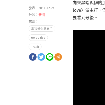
向來黑暗孤僻的那
發表：2014-12-24
love〉做主打
分類：
新聞
要看到最後。
標籤：
那我懂你意思了
go go rise
Trash