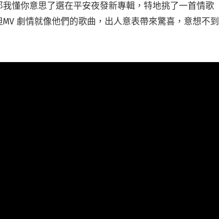
我懂你意思了選在平安夜發新專輯，特地挑了一首情歌〈Yes 
，但MV 劇情就像他們的歌曲，出人意表帶來驚喜，意想不