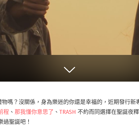
禮物嗎？沒關係，身為樂迷的你還是幸福的，近期發行新
好前程
、
那我懂你意思了
、
TRASH
不約而同選擇在聖誕夜釋
樂過聖誕吧！