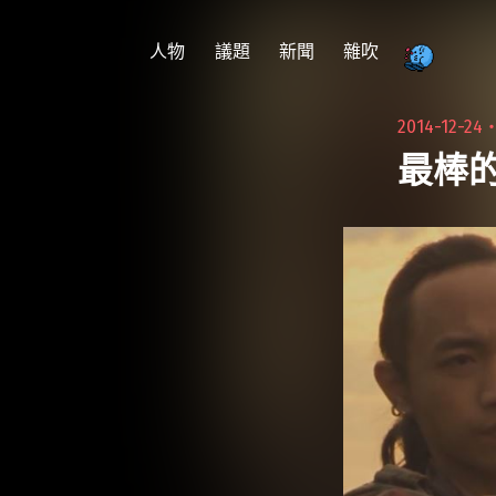
跳
至
人物
議題
新聞
雜吹
主
要
2014-12-24
內
最棒的
容