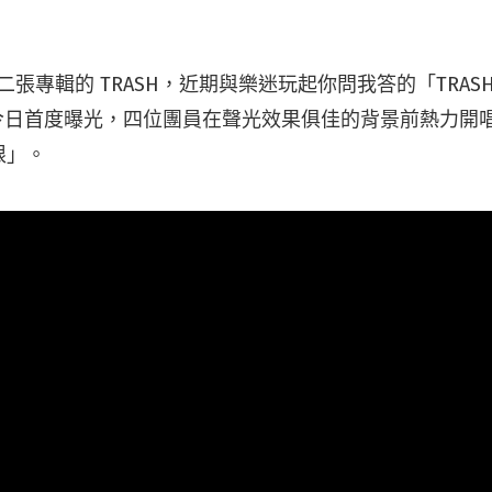
第二張專輯的 TRASH，近期與樂迷玩起你問我答的「TRASH
MV 今日首度曝光，四位團員在聲光效果俱佳的背景前熱力
限」。