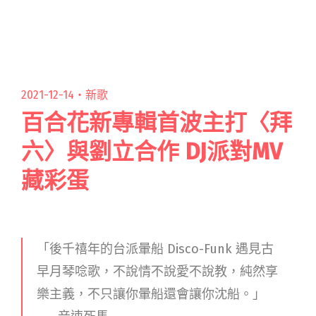
林二汶和填詞人周耀輝，都是岑寧兒的舊雨。和
他們談及閱讀全文 "「面對無常，也不驚怕。」
岑寧兒發佈全新粵語單曲〈無常家〉"
2021-12-14・
新歌
百合花新專輯首波主打〈拜
六〉與劉立合作 DJ派對MV
藏彩蛋
「後千禧年的台派暈船 Disco-Funk 遇見古
早月琴唸歌，不說情不說愛不說教，純然享
樂主義，不只讓你暈船還會讓你沈船。」