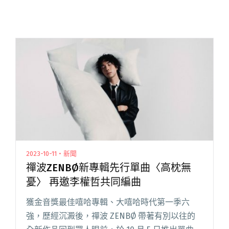
2023-10-11・新聞
禪波ZENBØ新專輯先行單曲〈高枕無
憂〉 再邀李權哲共同編曲
獲金音獎最佳嘻哈專輯、大嘻哈時代第一季六
強，歷經沉澱後，禪波 ZENBØ 帶著有別以往的