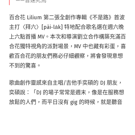
——音速死馬
百合花 Lilium 第二張全創作專輯《不是路》首波
主打〈拜六〉[pài-la̍k] 特地配合歌名選在週六晚
上六點首播 MV。本次和導演劉立合作構築充滿百
合花獨特視角的派對場景，MV 中也藏有彩蛋，喜
歡百合花的朋友們務必仔細觀察，將會發現意想
不到的驚喜。
歌曲創作靈感來自主唱/吉他手奕碩的 DJ 朋友，
奕碩說：「DJ 的場子常常是週末，像是在服務想
放鬆的人們，而平日沒有 gig 的時候，就是聽音
樂、買唱片、練習放歌。如果還沒什麼知名度，
可能舞池的人也不太給面子，尤其當你不是放主
流的。〈拜六〉是杜撰我朋友的故事，他叫 DJ