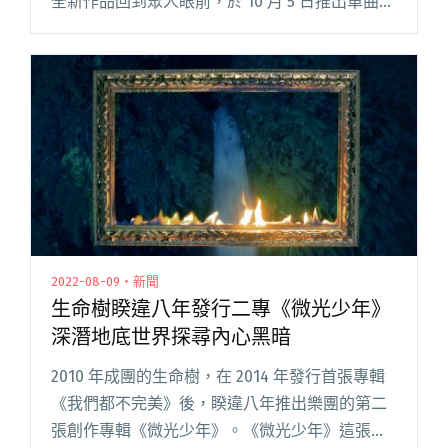
全新作品回到眾人眼前，於 10 月 5 日推出單曲
〈高枕無憂〉講述失眠狀態、捕捉失眠者在夜晚
經歷的情感和煩惱，「因為失眠，才會想要高枕
無憂吧？很多情緒其閱讀全文 "禪波ZENBØ新專
輯先行單曲〈高枕無憂〉 再邀李權哲共同編曲"
2022-08-09・新聞
生命樹睽違八年發行二專《微光少年》
深潛地底世界探尋內心黑暗
2010 年成團的生命樹，在 2014 年發行首張專輯
《我們都不完美》後，睽違八年推出樂團的第二
張創作專輯《微光少年》。《微光少年》這張專