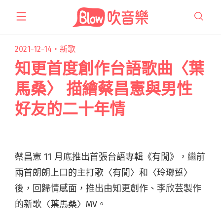
跳
至
主
要
2021-12-14・
新歌
內
知更首度創作台語歌曲〈葉
容
馬桑〉 描繪蔡昌憲與男性
好友的二十年情
蔡昌憲 11 月底推出首張台語專輯《有閒》，繼前
兩首朗朗上口的主打歌〈有閒〉和〈玲瑯踅〉
後，回歸情感面，推出由知更創作、李欣芸製作
的新歌〈葉馬桑〉MV。