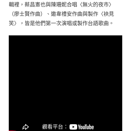
輯裡，蔡昌憲也與陳珊妮合唱〈無火的夜市〉
（廖士賢作曲）、邀韋禮安作曲與製作〈袂見
笑〉，皆是他們第一次演唱或製作台語歌曲。