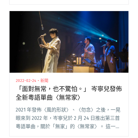
輯有著樂團從成團至今的心路體悟，更是一張毫
無虛飾，全力以赴傳達樂團精神訊息的概念作
品，專輯以「Agne閱讀全文 "生命樹睽違八年發
行二專《微光少年》 深潛地底世界探尋內心黑
暗"
2022-02-24・新聞
「面對無常，也不驚怕。」 岑寧兒發佈
全新粵語單曲〈無常家〉
2021 年發佈〈風的形狀〉、〈勿念〉之後，一晃
眼來到 2022 年，岑寧兒於 2 月 24 日推出第三首
粵語單曲，關於「無家」的〈無常家〉。 這一
次，音樂製作團隊換成了製作人于逸堯、作曲人