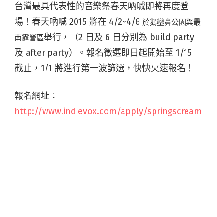
台灣最具代表性的音樂祭春天吶喊即將再度登
場！春天吶喊 2015 將在 4/2~4/6
於鵝鑾鼻公園與最
舉行，（2 日及 6 日分別為 build party
南露營區
及 after party）。報名徵選即日起開始至 1/15
截止，1/1 將進行第一波篩選，快快火速報名！
報名網址：
http://www.indievox.com/apply/springscream
2015/before-apply
春天吶喊由在台定居的兩位美國人 Jimi 和 Wade
創辦於1995年，可謂全台灣音樂祭的始祖。起初
是樂團朋友們一起到墾丁海邊的搖滾假期，進而
演變成台灣第一個音樂祭，崇尚原創、搖滾的精
神被喻為「台灣的 Woodstock」。包括：楊乃