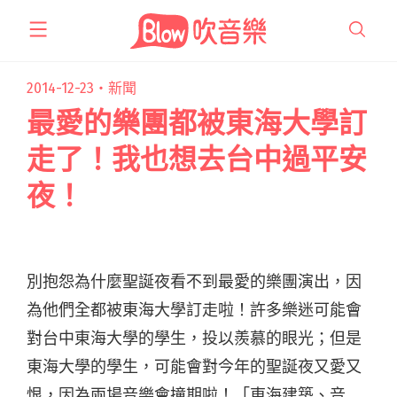
跳
至
主
要
2014-12-23・
新聞
內
最愛的樂團都被東海大學訂
容
走了！我也想去台中過平安
夜！
別抱怨為什麼聖誕夜看不到最愛的樂團演出，因
為他們全都被東海大學訂走啦！許多樂迷可能會
對台中東海大學的學生，投以羨慕的眼光；但是
東海大學的學生，可能會對今年的聖誕夜又愛又
恨，因為兩場音樂會撞期啦！「東海建築、音