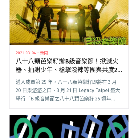
2021-03-04・新聞
八十八顆芭樂籽辦B級音樂節！揪滅火
器、拍謝少年、槍擊潑辣等團與共度25
週年
邁入成軍第 25 年，八十八顆芭樂籽即將在 3 月
20 日樂悠悠之口、3 月 21 日 Legacy Taipei 盛大
舉行「B 級音樂節之八十八顆芭樂籽 25 週年
祭」。 回想起 15 年前，八十八顆芭樂籽與玩團
朋友一起在承德路頂樓加蓋閱讀全文 "八十八顆
芭樂籽辦B級音樂節！揪滅火器、拍謝少年、槍擊
潑辣等團與共度25週年"