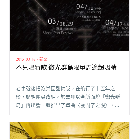
2015-03-16・新聞
不只唱新歌 微光群島限量周邊超吸睛
老字號後搖滾樂團甜梅號，在航行了十五年之
後，歷經團員改組，於去年以全新面貌「微光群
島」再出發，繼推出了單曲〈雲開了之後〉，最
新作品也即將於四月份展開的「新歌小巡迴」與
大家見面。新歌問世的同時，微光群島也推出限
量文具組，首次製作鉛筆、筆記本、閱讀全文
"不只唱新歌 微光群島限量周邊超吸睛"