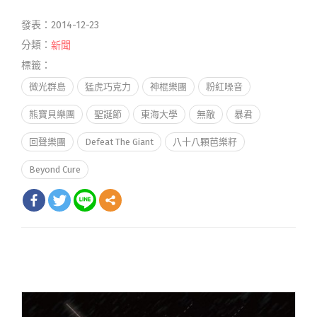
發表：2014-12-23
分類：
新聞
標籤：
微光群島
猛虎巧克力
神棍樂團
粉紅噪音
熊寶貝樂團
聖誕節
東海大學
無敵
暴君
回聲樂團
Defeat The Giant
八十八顆芭樂籽
Beyond Cure