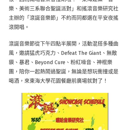
樂、美術三系聯合聖誕派對」和搖滾音樂研究社
主辦的「滾誕音樂節」不約而同都選在平安夜搖
滾開唱。
滾誕音樂節從下午四點半展開，活動混搭多種曲
風，邀請猛虎巧克力、Defeat The Giant、無敵
貘、暴君、Beyond Cure、粉紅噪音、神棍樂
團，陪你一起熱鬧過聖誕，無論是想玩衝撞或是
喝酒，來東海大學花園餐廳前廣場就對了！