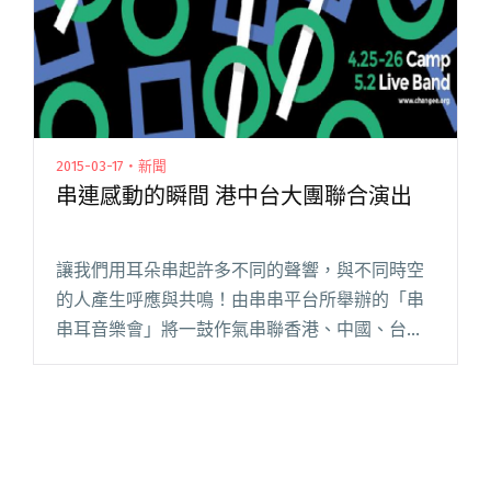
2015-03-17・新聞
串連感動的瞬間 港中台大團聯合演出
讓我們用耳朵串起許多不同的聲響，與不同時空
的人產生呼應與共鳴！由串串平台所舉辦的「串
串耳音樂會」將一鼓作氣串聯香港、中國、台灣
共五組，以數字搖滾與後搖滾為主的實力派樂團
一同聯合演出，希望能讓台下每個毫不相識的樂
迷透過一起聽著音樂，來藉此有機閱讀全文 "串
連感動的瞬間 港中台大團聯合演出"