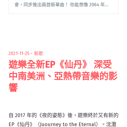
會，同步推出兩首新單曲！ 你能想像 2064 年音
樂圈會是什麼模樣嗎？回應狂飆的 AI 與科技熱
潮，淺堤將在演唱會化身「出租樂團」，把時間
快轉至創作不再閱讀全文 "淺堤化身虛擬的「出
租樂團」 隨專場釋出兩首新單曲〈我變了〉、
〈好不容易〉"
2021-11-25・
新歌
遊樂全新EP《仙丹》 深受
中南美洲、亞熱帶音樂的影
響
自 2017 年的《夜的姿態》後，遊樂終於又有新的
EP《仙丹》（Juourney to the Eternal）。沈潛