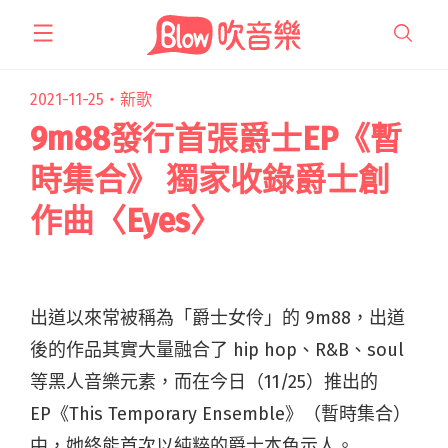
跳
至
主
要
2021-11-25・
新歌
內
9m88發行首張爵士EP《暫
容
時集合》 獨家收錄爵士創
作曲〈Eyes〉
出道以來常被稱為「爵士女伶」的 9m88，出道
後的作品其實大量融合了 hip hop、R&B、soul
等黑人音樂元素，而在今日（11/25）推出的
EP《This Temporary Ensemble》（暫時集合）
中，她終能首次以純粹的爵士本色示人。