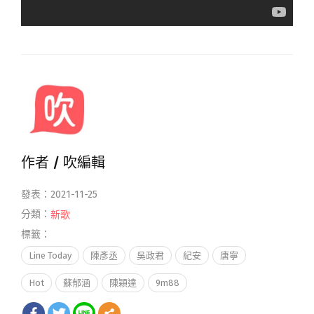
作者 /
吹編輯
發表：2021-11-25
分類：
新歌
標籤：
Line Today
陳彥丞
吳政君
紀安
唐寧
Hot
蘇郁涵
陳穎達
9m88