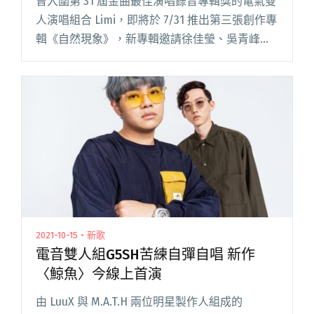
曾入圍第 31 屆金曲最佳演唱錄音專輯獎的電氣雙
人演唱組合 Limi，即將於 7/31 推出第三張創作專
輯《自然現象》，新專輯邀請徐佳瑩、吳青峰、
劉若英等巨星御用的新生代「吉他大師」屠衡共
同製作，從 6 月中旬開始釋出三首前導單曲，包
括與詩閱讀全文 "Limi與「吉他大師」屠衡共同製
作新專輯《自然現象》 專輯親密搶聽會邀歌迷參
與"
2021-10-15・新歌
電音雙人組G5SH苦練自彈自唱 新作
〈鯨魚〉今線上首演
由 LuuX 與 M.A.T.H 兩位明星製作人組成的