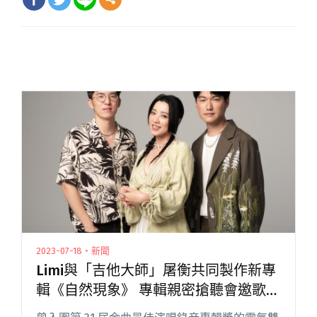
2023-07-18・新聞
Limi與「吉他大師」屠衡共同製作新專
輯《自然現象》 專輯親密搶聽會邀歌迷
參與