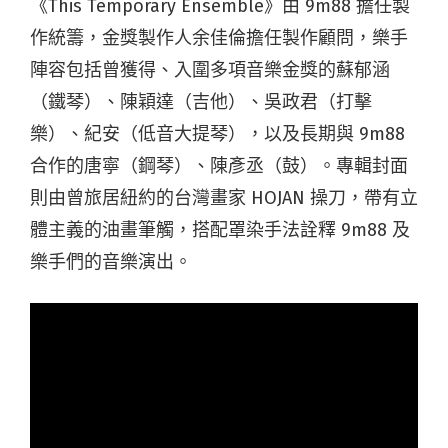
《This Temporary Ensemble》由 9m88 擔任製
作統籌，金獎製作人余佳倫擔任製作顧問，樂手
陣容包括曾獲得、入圍多項音樂金獎的蘇郁涵
（鐵琴）、陳穎達（吉他）、吳政君（打擊
樂）、紀安（低音大提琴），以及長期與 9m88
合作的唐寧（鋼琴）、陳彥丞（鼓）。專輯封面
則由曾旅居紐約的台灣畫家 HOJAN 操刀，帶有立
體主義的油畫筆觸，搭配罩染手法詮釋 9m88 及
樂手們的音樂演出。