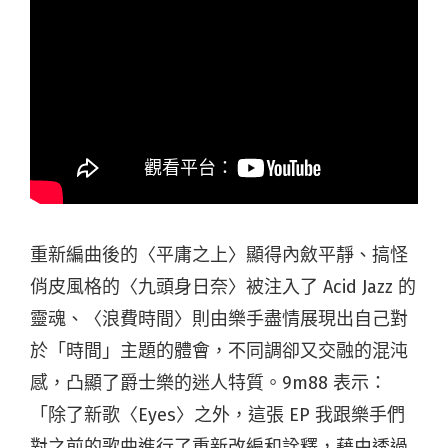
重新編曲後的〈平庸之上〉顯得內斂平靜、搞怪
俏皮風格的〈九頭身日奈〉被注入了 Acid Jazz 的
靈魂、〈浪費時間〉則由樂手盡情展現出自己對
於「時間」主題的體會，不同調卻又交融的混沌
感，凸顯了爵士樂的迷人特質。9m88 表示：
「除了新歌〈Eyes〉之外，這張 EP 我跟樂手們
對之前的歌曲進行了重新改編和詮釋，藉由透過