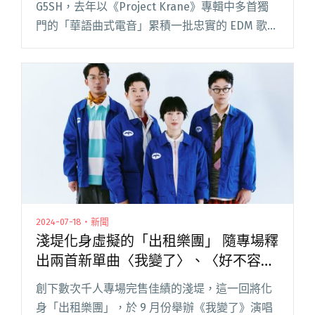
G5SH，去年以《Project Krane》專輯中多首獨
門的「華語曲式電音」累積一批忠實的 EDM 歌
迷，主打歌〈舉刀自盡〉一推出不但連續數週橫
掃各大榜單，更入圍金音最佳電音單曲，網閱讀
全文 "電音雙人組G5SH苦練自彈自唱 新作〈鯨
魚〉今線上首演"
2024-07-18・新聞
淺堤化身虛擬的「出租樂團」 隨專場釋
出兩首新單曲〈我變了〉、〈好不容
易〉
創下數次千人專場完售佳績的淺堤，這一回將化
身「出租樂團」，於 9 月份舉辦《我變了》演唱