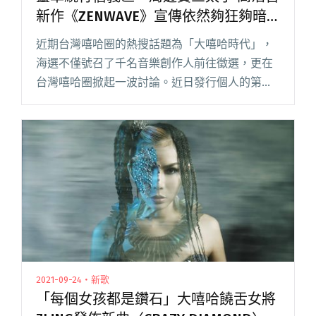
新作《ZENWAVE》宣傳依然夠狂夠暗
黑
近期台灣嘻哈圈的熱搜話題為「大嘻哈時代」，
海選不僅號召了千名音樂創作人前往徵選，更在
台灣嘻哈圈掀起一波討論。近日發行個人的第五
張專輯《ZENWAVE》的「台灣地下陷阱饒舌小霸
王」高浩哲 K-HOW，日前便於社群媒體上用短短
八行文字簡述「大嘻閱讀全文 "靈車繞行信義
區、周邊賣三太子 高浩哲新作《ZENWAVE》宣傳
依然夠狂夠暗黑"
2021-09-24・新歌
「每個女孩都是鑽石」大嘻哈饒舌女將