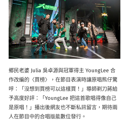
鄉民老婆 Julia 吳卓源與冠軍得主 YoungLee 合
作改編的〈買榜〉，在節目表演時讓原唱熊仔驚
呼：「沒想到買榜可以這樣買！」導師剃刀蔣給
予高度好評：「YoungLee 把這首歌唱得像自己
是原唱！」播出後網友也不斷私訊留言，期待兩
人在節目中的合唱版能數位發行。