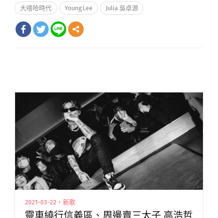
大嘻哈時代
YoungLee
Julia 吳卓源
2021-03-22・新歌
靈車繞行信義區、周邊賣三太子 高浩哲