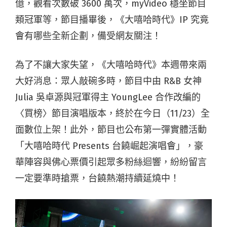
億，觀看次數破 3600 萬次，myVideo 穩坐節目
類冠軍等，節目播畢後，《大嘻哈時代》IP 究竟
會有哪些全新企劃，備受網友關注！
為了不讓大家失望，《大嘻哈時代》本週帶來兩
大好消息：眾人敲碗多時，節目中由 R&B 女神
Julia 吳卓源與冠軍得主 YoungLee 合作改編的
〈買榜〉節目演唱版本，終於在今日（11/23）全
面數位上架！此外，節目也公布第一彈實體活動
「大嘻哈時代 Presents 台饒崛起演唱會」，豪
華陣容與佛心票價引起眾多粉絲迴響，紛紛留言
一定要準時搶票，台饒熱潮持續延燒中！