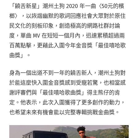
「饒舌新星」潮州土狗 2020 年一曲〈50元的檳
榔〉，以詼諧幽默的歌詞回應社會大眾對於原住
民文化的刻板印象，創造極高的網路社群討論
度，單曲 MV 在短短一個月內，迅速累積超過兩
百萬點擊，更藉此入圍今年金音獎「最佳嘻哈歌
曲獎」。
身為一個出道不到一年的饒舌新人，潮州土狗對
於能這麼快入圍金音獎感到受寵若驚，也相當感
謝評審們與「最佳嘻哈歌曲獎」得主熊仔的肯
定。他表示，此次入圍獲得了更多創作的動力，
也希望未來有機會能以完整專輯挑戰金曲獎。