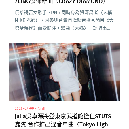
7L!NG發佈新曲〈CRAZY DIAMOND〉
嘻哈饒舌女歌手 7L!NG 同時身為資深舞者（人稱
NIKE 老師），因參與台灣首檔饒舌選秀節目《大
嘻哈時代》而受關注，歌曲〈大姊〉一語唱出：
「你的偶像，都要叫我一聲 NIKE 老師！」令網
友印象深刻，連評審們都肯定其在台灣嘻哈圈內
不可動搖閱讀全文 "「每個女孩都是鑽石」大嘻
哈饒舌女將7L!NG發佈新曲〈CRAZY
DIAMOND〉"
2026-07-09・新聞
Julia吳卓源將登東京武道館擔任STUTS
嘉賓 合作推出混音單曲〈Tokyo Lights