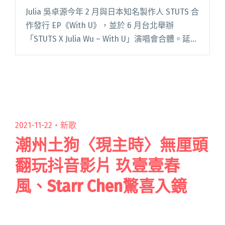
Remix (feat. Elle Teresa)〉
Julia 吳卓源今年 2 月與日本知名製作人 STUTS 合
作發行 EP《With U》，並於 6 月台北舉辦
「STUTS X Julia Wu – With U」演唱會合體。延續
合作情誼，雙方於 7 月 8 日再推全新單曲 閱讀全
文 "Julia吳卓源將登東京武道館擔任STUTS嘉賓
合作推出混音單曲〈Tokyo Lights Remix (feat.
Elle Teresa)〉"
2021-11-22・
新歌
潮州土狗〈現主時〉無厘頭
翻玩抖音影片 玖壹壹春
風、Starr Chen驚喜入鏡