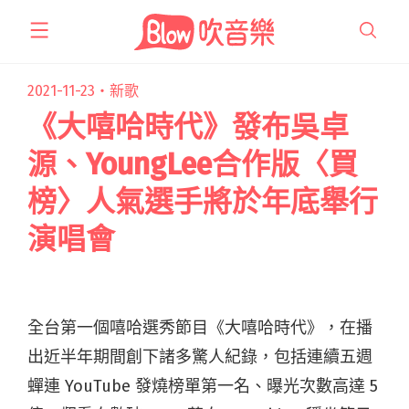
跳
至
主
要
2021-11-23・
新歌
內
《大嘻哈時代》發布吳卓
容
源、YoungLee合作版〈買
榜〉人氣選手將於年底舉行
演唱會
全台第一個嘻哈選秀節目《大嘻哈時代》，在播
出近半年期間創下諸多驚人紀錄，包括連續五週
蟬連 YouTube 發燒榜單第一名、曝光次數高達 5