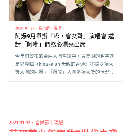
2020-07-29・音樂節｜現場
阿爆9月舉辦「嘟，會女聲」演唱會 邀
請「阿嘟」們務必漂亮出席
今年甫公布的金曲入圍名單中，最亮眼的名字就
是以專輯《kinakaian 母親的舌頭》狂掃 8 項大
獎入圍的阿爆。「爆發」入圍多項大獎的情況，
讓她激動大喊：「Unbelievable！我還沒回神
耶！」而入圍後舉辦的第一輪巡迴，就是宣布加
入 2閱讀全文 "阿爆9月舉辦「嘟，會女聲」演唱
會 邀請「阿嘟」們務必漂亮出席"
2021-11-12・
音樂節｜現場