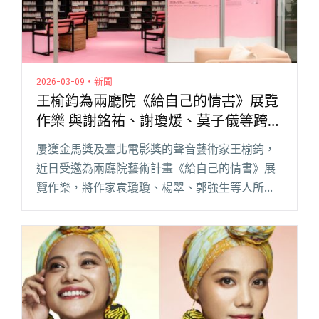
2026-03-09・新聞
王榆鈞為兩廳院《給自己的情書》展覽
作樂 與謝銘祐、謝瓊煖、莫子儀等跨界
朗讀情感記憶
屢獲金馬獎及臺北電影獎的聲音藝術家王榆鈞，
近日受邀為兩廳院藝術計畫《給自己的情書》展
覽作樂，將作家袁瓊瓊、楊翠、郭強生等人所創
作，關於情感記憶的真摯文字，化為美麗的詩歌
進行布展。幕後編曲不僅搭檔吉他手大竹研、低
音提琴手王群婷、鼓手吳柏廷（落閱讀全文 "王
榆鈞為兩廳院《給自己的情書》展覽作樂 與謝銘
祐、謝瓊煖、莫子儀等跨界朗讀情感記憶"