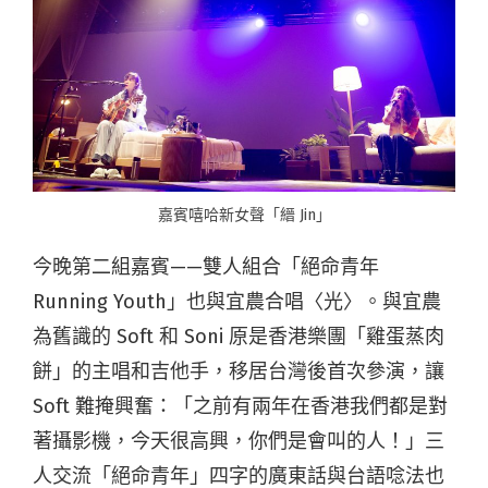
嘉賓嘻哈新女聲「縉 Jin」
今晚第二組嘉賓——雙人組合「絕命青年
Running Youth」也與宜農合唱〈光〉。與宜農
為舊識的 Soft 和 Soni 原是香港樂團「雞蛋蒸肉
餅」的主唱和吉他手，移居台灣後首次參演，讓
Soft 難掩興奮：「之前有兩年在香港我們都是對
著攝影機，今天很高興，你們是會叫的人！」三
人交流「絕命青年」四字的廣東話與台語唸法也