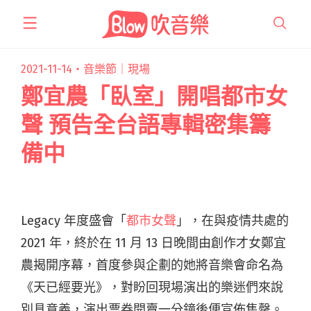
跳
至
主
要
2021-11-14・
音樂節｜現場
內
鄭宜農「臥室」開唱都市女
容
聲 預告全台語專輯密集籌
備中
Legacy 年度盛會「
都市女聲
」，在與疫情共處的
2021 年，終於在 11 月 13 日晚間由創作才女鄭宜
農揭開序幕，首度參與企劃的她將音樂會命名為
《天已經要光》，對盼回現場演出的樂迷們來說
別具意義，演出票券開賣一分鐘後便宣佈售罄。