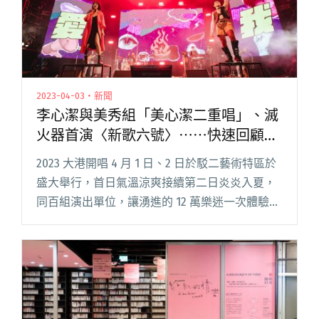
2023-04-03・新聞
李心潔與美秀組「美心潔二重唱」、滅
火器首演〈新歌六號〉⋯⋯快速回顧
2023大港開唱的十場亮點演出
2023 大港開唱 4 月 1 日、2 日於駁二藝術特區於
盛大舉行，首日氣溫涼爽接續第二日炎炎入夏，
同百組演出單位，讓湧進的 12 萬樂迷一次體驗港
都音樂祭的不同風景。 今年大港開唱同樣祭出特
色 feature 或組合演出，例如：隨性Ran閱讀全
文 "李心潔與美秀組「美心潔二重唱」、滅火器
首演〈新歌六號〉⋯⋯快速回顧2023大港開唱的
十場亮點演出"