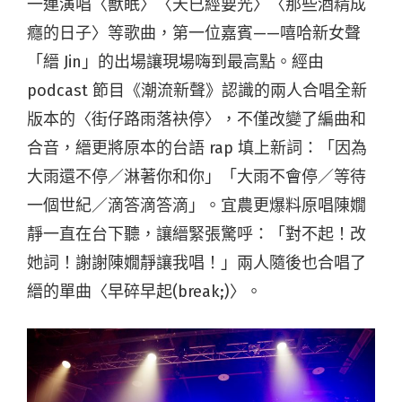
一連演唱〈獸眠〉〈天已經要光〉〈那些酒精成
癮的日子〉等歌曲，第一位嘉賓——嘻哈新女聲
「縉 Jin」的出場讓現場嗨到最高點。經由
podcast 節目《潮流新聲》認識的兩人合唱全新
版本的〈街仔路雨落袂停〉，不僅改變了編曲和
合音，縉更將原本的台語 rap 填上新詞：「因為
大雨還不停／淋著你和你」「大雨不會停／等待
一個世紀／滴答滴答滴」。宜農更爆料原唱陳嫺
靜一直在台下聽，讓縉緊張驚呼：「對不起！改
她詞！謝謝陳嫺靜讓我唱！」兩人隨後也合唱了
縉的單曲〈早碎早起(break;)〉。