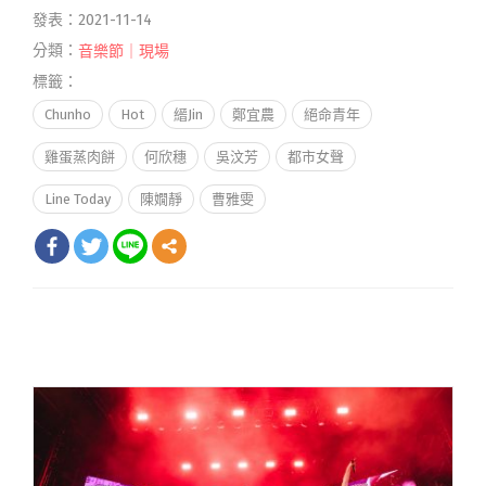
發表：2021-11-14
分類：
音樂節｜現場
標籤：
Chunho
Hot
縉Jin
鄭宜農
絕命青年
雞蛋蒸肉餅
何欣穗
吳汶芳
都市女聲
Line Today
陳嫺靜
曹雅雯