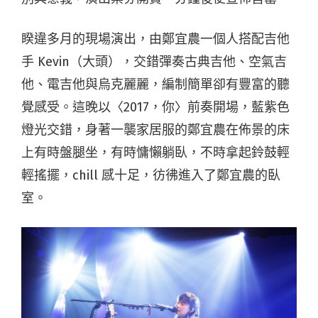
睽違多月的現場演出，由鄭宜農一個人搭配吉他
手 Kevin（大頭），交錯彈奏古典吉他、空氣吉
他、電吉他與烏克麗麗，編制簡單卻有豐富的聽
覺感受。這晚以〈2017，你〉前奏開場，藍紫色
燈光交錯，身著一襲家居服的鄭宜農在佈景的床
上有時盤腿坐，有時慵懶躺臥，不時拿起鈴鼓輕
輕搖擺，chill 感十足，彷彿進入了鄭宜農的臥
室。