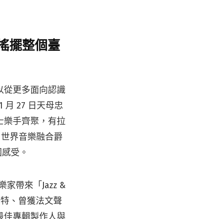
搖擺整個臺
以從更多面向認識
 27 日天母忠
爵士樂手齊聚，有拉
二重奏、世界音樂融合爵
異國感受。
帶來「Jazz &
壞特、曾獲法文聲
最佳專輯製作人與