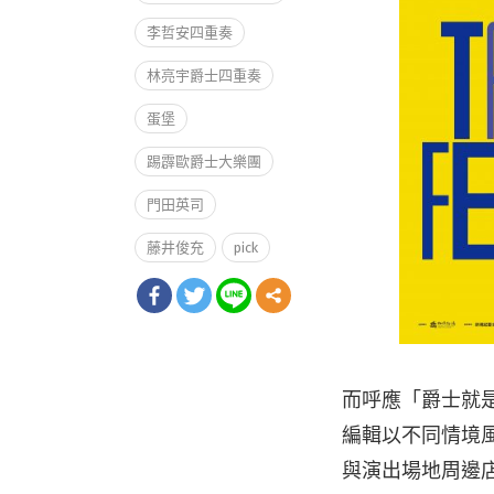
李哲安四重奏
林亮宇爵士四重奏
蛋堡
踢霹歐爵士大樂團
門田英司
藤井俊充
pick
而呼應「爵士就是生
編輯以不同情境風
與演出場地周邊