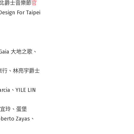
定臺北爵士音樂節
官
For Taipei
e Gaia 大地之歌、
時空旅行、林亮宇爵士
cia、YILE LIN
GE、李宜玲、蛋堡
erto Zayas、