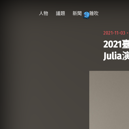
跳
至
人物
議題
新聞
雜吹
主
要
2021-11-03
內
202
容
Juli