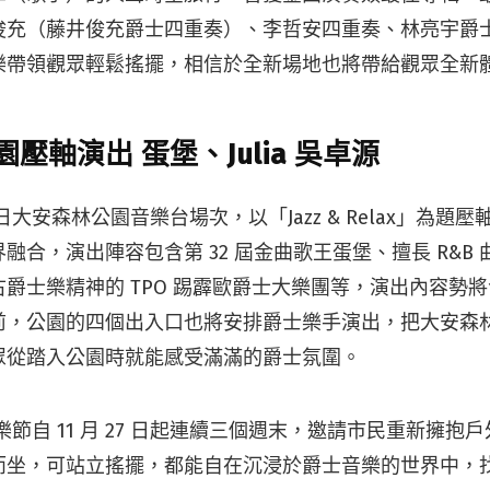
俊充（藤井俊充爵士四重奏）、李哲安四重奏、林亮宇爵
樂帶領觀眾輕鬆搖擺，相信於全新場地也將帶給觀眾全新
壓軸演出 蛋堡、Julia 吳卓源
 12 日大安森林公園音樂台場次，以「Jazz & Relax」為
合，演出陣容包含第 32 屆金曲歌王蛋堡、擅長 R&B 曲風的
爵士樂精神的 TPO 踢霹歐爵士大樂團等，演出內容勢
前，公園的四個出入口也將安排爵士樂手演出，把大安森
眾從踏入公園時就能感受滿滿的爵士氛圍。
音樂節自 11 月 27 日起連續三個週末，邀請市民重新擁
坐，可站立搖擺，都能自在沉浸於爵士音樂的世界中，找到自