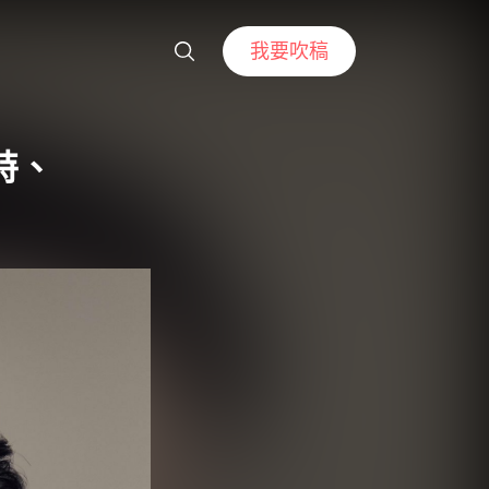
我要吹稿
特、