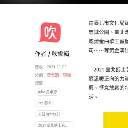
由臺北市文化局辦理
忠誠公園、臺北
邀請金曲歌王蛋堡
司⋯⋯等黃金演
作者 /
吹編輯
發表：2021-11-03
「2021 臺北爵士音
分類：
音樂節｜現場
遞溫暖正向的力
標籤：
興、愜意放鬆的
Julia 吳卓源
活。
?te壞特
人聲時空旅行
2021 臺北爵士音樂節