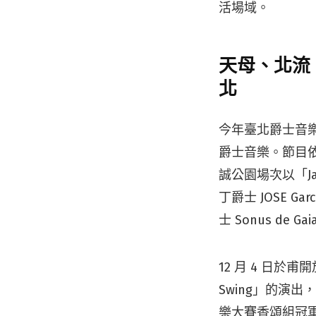
活場域。
天母、北流
北
今年臺北爵士音
爵士音樂。節目依
誠公園場次以「J
丁爵士 JOSE G
士 Sonus de
12 月 4 日
Swing」的演
樂大賽香頌組冠