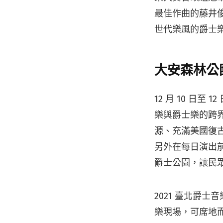
最佳作曲的藤井
世代樂風的爵士
大安森林公園
12 月 10 日至
樂與爵士樂的跨界融
源、充滿美國復古
另外在每日演出
爵士公園，讓民
2021 臺北爵士
樂現場，可席地而