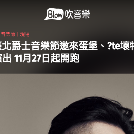
・
音樂節｜現場
1臺北爵士音樂節邀來蛋堡、?te壞
a演出 11月27日起開跑