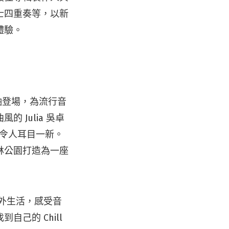
士四重奏等，以新
體驗。
題壓軸登場，為流行音
 Julia 吳卓
將令人耳目一新。
林公園打造為一座
抱戶外生活，感受音
己的 Chill