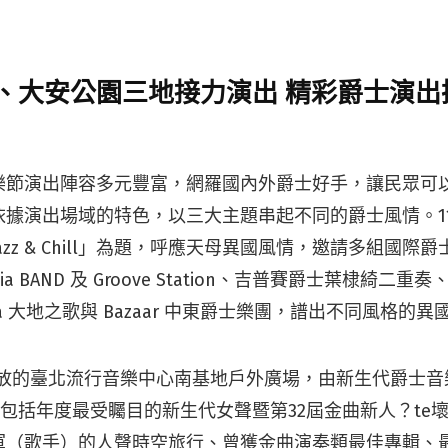
、大安公園三地接力演出 精彩爵士演出
樂節演出陣容多元豐富，網羅國內外爵士好手，讓民眾可
據演出場域的特色，以三大主題串起不同的爵士風情。11 月
azz & Chill」為題，呼應天母異國風情，邀請多組國際
arcia BAND 及 Groove Station、吉普賽爵士葉棣綺
 Gaia 大地之歌與 Bazaar 中東爵士樂團，譜出不同風格的
於甫開放的臺北流行音樂中心南基地戶外廣場，由新生代爵士音樂家
出，包括年度最受矚目的新生代女聲暨第32屆金曲新人？te
軍（歌手）的人聲時空旅行、曾獲金曲演奏類最佳專輯、