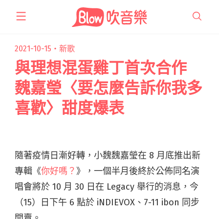
跳
至
主
要
2021-10-15・
新歌
內
與理想混蛋雞丁首次合作
容
魏嘉瑩〈要怎麼告訴你我多
喜歡〉甜度爆表
隨著疫情日漸好轉，小魏魏嘉瑩在 8 月底推出新
專輯《
你好嗎？
》，一個半月後終於公佈同名演
唱會將於 10 月 30 日在 Legacy 舉行的消息，今
（15）日下午 6 點於 iNDIEVOX、7-11 ibon 同步
開賣。