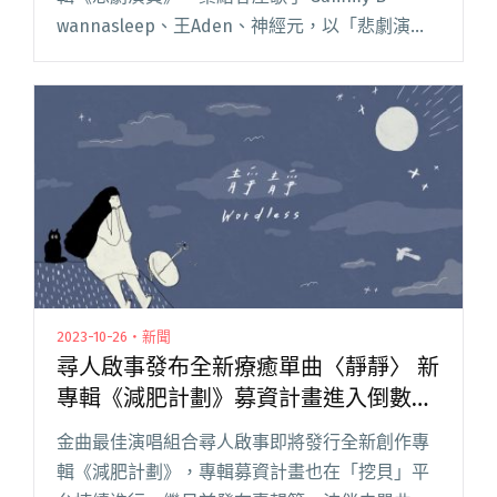
wannasleep、王Aden、神經元，以「悲劇演
員」的視角出發，拆解生活裡的「悲劇」氛圍與
「演員」角色。 首支主打〈暫停〉直言不想面對
現閱讀全文 "艾蜜莉釋出新專輯《悲劇演員》 面
對人生考驗提早活成「高級大人」"
2023-10-26・新聞
尋人啟事發布全新療癒單曲〈靜靜〉 新
專輯《減肥計劃》募資計畫進入倒數階
段
金曲最佳演唱組合尋人啟事即將發行全新創作專
輯《減肥計劃》，專輯募資計畫也在「挖貝」平