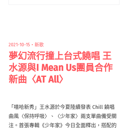
川徹擔任編曲。 作品在台北知名的玉成戲院錄音
室進行錄音與混音，由錄音室主理人 Andy Baker
親自閱讀全文 "力齊Lichi發行首支單曲〈浪漫天
光〉 早川徹力讚「這是我聽過最美的男生歌
聲」， 首張專輯6月發行"
2021-10-15・
新歌
夢幻流行撞上台式饒唱 王
水源與I Mean Us團員合作
新曲〈AT All〉
「嘻哈新秀」王水源於今夏陸續發表 Chill 饒唱
曲風〈保持呼吸〉、〈少年家〉兩支單曲備受關
注。首張專輯《少年家》今日全面釋出，搭配的