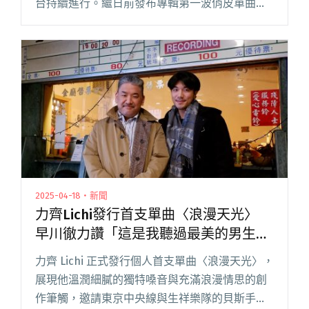
台持續進行。繼日前發布專輯第一波俏皮單曲
〈Chubby〉後，隨著募資進入最後倒數階段，尋
人啟事於昨日（10/25）再釋出全新療癒單曲〈靜
靜〉，講述減去語言後閱讀全文 "尋人啟事發布
全新療癒單曲〈靜靜〉 新專輯《減肥計劃》募資
計畫進入倒數階段"
2025-04-18・新聞
力齊Lichi發行首支單曲〈浪漫天光〉
早川徹力讚「這是我聽過最美的男生歌
聲」， 首張專輯6月發行
力齊 Lichi 正式發行個人首支單曲〈浪漫天光〉，
展現他溫潤細膩的獨特嗓音與充滿浪漫情思的創
作筆觸，邀請東京中央線與生祥樂隊的貝斯手早