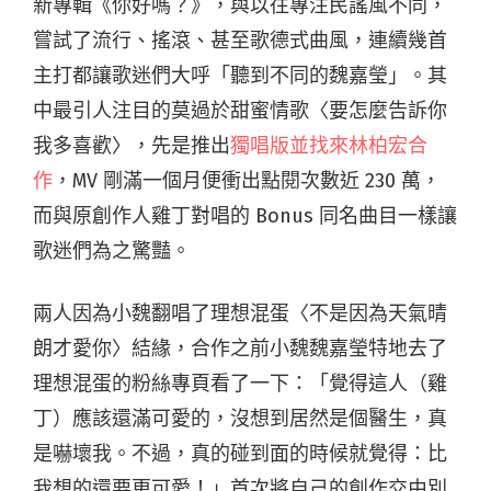
新專輯《你好嗎？》，與以往專注民謠風不同，
嘗試了流行、搖滾、甚至歌德式曲風，連續幾首
主打都讓歌迷們大呼「聽到不同的魏嘉瑩」。其
中最引人注目的莫過於甜蜜情歌〈要怎麼告訴你
我多喜歡〉，先是推出
獨唱版並找來林柏宏合
作
，MV 剛滿一個月便衝出點閱次數近 230 萬，
而與原創作人雞丁對唱的 Bonus 同名曲目一樣讓
歌迷們為之驚豔。
兩人因為小魏翻唱了理想混蛋〈不是因為天氣晴
朗才愛你〉結緣，合作之前小魏魏嘉瑩特地去了
理想混蛋的粉絲專頁看了一下：「覺得這人（雞
丁）應該還滿可愛的，沒想到居然是個醫生，真
是嚇壞我。不過，真的碰到面的時候就覺得：比
我想的還要更可愛！」首次將自己的創作交由別