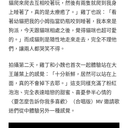
貓爬來爬去互相咬著玩，然後有兩隻就爬到我身
上睡著了，真的是太療癒了。」雞丁也說：「看
著幼貓把我的小姆指當奶瓶咬到睡著，我本來是
狗派，今天跟貓咪相處之後，覺得貓咪也超可愛
的。」而成貓則是隨性地走來走去，完全不理他
們，讓兩人都哭笑不得。
拍攝第二天，雞丁和小魏也首次一起體驗站在大
王蓮葉上的感覺：「十分新鮮，居然可以站在上
面，真的不會掉下去耶。」這支同樣充滿了粉紅
泡泡、完全表達暗戀的甜蜜、喜憂參半心情的
〈要怎麼告訴你我多喜歡〉（合唱版）MV 邀請歌
迷們從中體驗另外一種感覺。