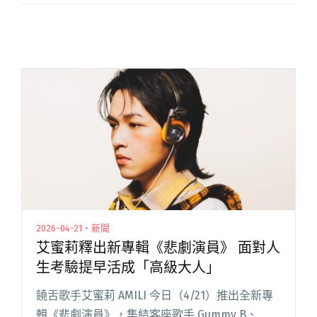
2026-04-21・新聞
艾蜜莉釋出新專輯《悲劇演員》 面對人
生考驗提早活成「高級大人」
饒舌歌手艾蜜莉 AMILI 今日（4/21）推出全新專
輯《悲劇演員》，集結客座歌手 Gummy B、